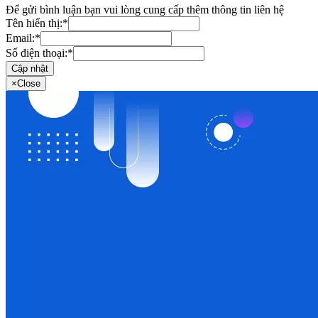
Để gửi bình luận bạn vui lòng cung cấp thêm thông tin liên hệ
Tên hiển thị:
*
Email:
*
Số điện thoại:
*
Cập nhật
×
Close