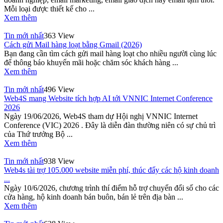
Mỗi loại được thiết kế cho ...
Xem thêm
Tin mới nhất
363 View
Cách gửi Mail hàng loạt bằng Gmail (2026)
Bạn đang cần tìm cách gửi mail hàng loạt cho nhiều người cùng lúc
để thông báo khuyến mãi hoặc chăm sóc khách hàng ...
Xem thêm
Tin mới nhất
496 View
Web4S mang Website tích hợp AI tới VNNIC Internet Conference
2026
Ngày 19/06/2026, Web4S tham dự Hội nghị VNNIC Internet
Conference (VIC) 2026 . Đây là diễn đàn thường niên có sự chủ trì
của Thứ trưởng Bộ ...
Xem thêm
Tin mới nhất
938 View
Web4s tài trợ 105.000 website miễn phí, thúc đẩy các hộ kinh doanh
...
Ngày 10/6/2026, chương trình thí điểm hỗ trợ chuyển đổi số cho các
cửa hàng, hộ kinh doanh bán buôn, bán lẻ trên địa bàn ...
Xem thêm