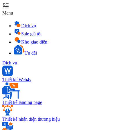
Menu
Dịch vụ
Sale giá tốt
Kho giao diện
Ưu đãi
Dịch vụ
Thiết kế Web4s
Thiết kế landing page
Thiết kế nhận diện thương hiệu