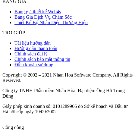
BẢNG GIÁ
Bảng giá thiết kế Web4s
Bảng Giá Dịch Vụ Chăm Sóc
Thiết Kế Bộ Nhận Diện Thương Hiệu
TRỢ GIÚP
Tài liệu hướng dẫn
Hướng dẫn thanh toán
Chính sách đại lý
Chính sách bảo mật thông tin
Điều khoản sử dụng
Copyright © 2002 – 2021 Nhan Hoa Software Company. All Rights
Reserved.
Công ty TNHH Phần mềm Nhân Hòa. Đại diện: Ông Hồ Trung
Dũng
Giấy phép kinh doanh số: 0101289966 do Sở kế hoạch và Đầu tư
Hà nội cấp ngày 19/09/2002
Cộng đồng