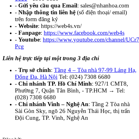
-
Gửi yêu cầu qua Email
: sales@nhanhoa.com
-
Nhập thông tin liên hệ
(số điện thoại/ email)
trên form đăng ký
-
Website
: https://web4s.vn/
-
Fanpage
:
https://www.facebook.com/web4s
-
Youtube
:
https://www.youtube.com/channel/U
Pcg
Liên hệ trực tiếp tại một trong 3 địa chỉ
-
Trụ sở chính
:
Tầng 4 – Tòa nhà 97-99 Láng Hạ,
Đống Đa, Hà Nội
Tel: (024) 7308 6680
-
Chi nhánh TP. Hồ Chí Minh
: 927/1 CMT8,
Phường 7, Quận Tân Bình, - TP.HCM → Tel:
(028) 7308 6680
-
Chi nhánh Vinh – Nghệ An
: Tầng 2 Tòa nhà
Sài Gòn Sky, ngõ 26 Nguyễn Thái Học, thị trấn
Đội Cung, TP. Vinh, Nghệ An