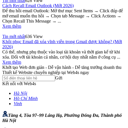
Tin mới nhất
628 View
Cách Recall Email Outlook (Mới 2026)
Để thu hồi email Outlook: Mở thư mục Sent Items → Click đúp để
mở email muốn thu hồi → Chọn tab Message → Click Actions →
Chọn Recall This Message → ...
Xem thêm
Tin mới nhất
636 View
Khôi phục Email đã xóa vĩnh viễn trong Gmail được không? (Mới
2026)
Có thể, nhưng phụ thuộc vào loại tài khoản và thời gian kể từ khi
xóa. Đối với tài khoản cá nhân, cơ hội duy nhất nằm ở công cụ ...
Xem thêm
Khởi tạo Web đơn giản - Dễ vận hành - Dễ tăng trưởng doanh thu
Thiết kế Website chuyên nghiệp tại Web4s ngay
Gửi
Kết nối với Web4s
Hà Nội
Hồ Chí Minh
Vinh
Tầng 4, Tòa 97–99 Láng Hạ, Phường Đống Đa, Thành phố
Hà Nội