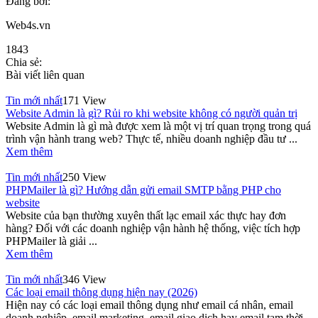
Đăng bởi:
Web4s.vn
1843
Chia sẻ:
Bài viết liên quan
Tin mới nhất
171 View
Website Admin là gì? Rủi ro khi website không có người quản trị
Website Admin là gì mà được xem là một vị trí quan trọng trong quá
trình vận hành trang web? Thực tế, nhiều doanh nghiệp đầu tư ...
Xem thêm
Tin mới nhất
250 View
PHPMailer là gì? Hướng dẫn gửi email SMTP bằng PHP cho
website
Website của bạn thường xuyên thất lạc email xác thực hay đơn
hàng? Đối với các doanh nghiệp vận hành hệ thống, việc tích hợp
PHPMailer là giải ...
Xem thêm
Tin mới nhất
346 View
Các loại email thông dụng hiện nay (2026)
Hiện nay có các loại email thông dụng như email cá nhân, email
doanh nghiệp, email marketing, email giao dịch hay email tạm thời.