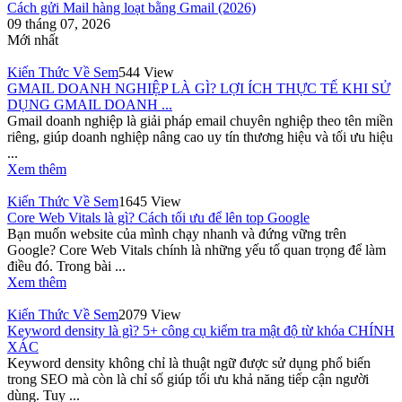
Cách gửi Mail hàng loạt bằng Gmail (2026)
09 tháng 07, 2026
Mới nhất
Kiến Thức Về Sem
544 View
GMAIL DOANH NGHIỆP LÀ GÌ? LỢI ÍCH THỰC TẾ KHI SỬ
DỤNG GMAIL DOANH ...
Gmail doanh nghiệp là giải pháp email chuyên nghiệp theo tên miền
riêng, giúp doanh nghiệp nâng cao uy tín thương hiệu và tối ưu hiệu
...
Xem thêm
Kiến Thức Về Sem
1645 View
Core Web Vitals là gì? Cách tối ưu để lên top Google
Bạn muốn website của mình chạy nhanh và đứng vững trên
Google? Core Web Vitals chính là những yếu tố quan trọng để làm
điều đó. Trong bài ...
Xem thêm
Kiến Thức Về Sem
2079 View
Keyword density là gì? 5+ công cụ kiểm tra mật độ từ khóa CHÍNH
XÁC
Keyword density không chỉ là thuật ngữ được sử dụng phổ biến
trong SEO mà còn là chỉ số giúp tối ưu khả năng tiếp cận người
dùng. Tuy ...