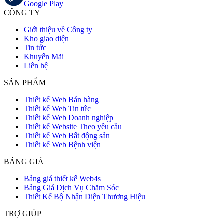
Google Play
CÔNG TY
Giới thiệu về Công ty
Kho giao diện
Tin tức
Khuyến Mãi
Liên hệ
SẢN PHẨM
Thiết kế Web Bán hàng
Thiết kế Web Tin tức
Thiết kế Web Doanh nghiệp
Thiết kế Website Theo yêu cầu
Thiết kế Web Bất động sản
Thiết kế Web Bệnh viện
BẢNG GIÁ
Bảng giá thiết kế Web4s
Bảng Giá Dịch Vụ Chăm Sóc
Thiết Kế Bộ Nhận Diện Thương Hiệu
TRỢ GIÚP