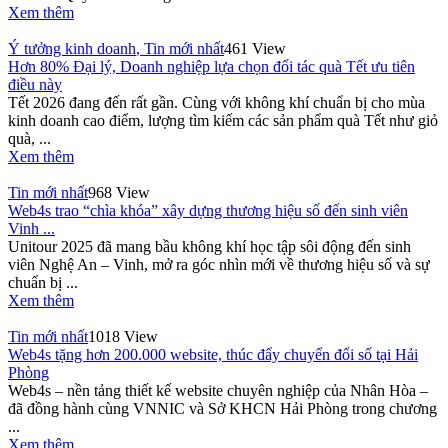
Xem thêm
Ý tưởng kinh doanh
,
Tin mới nhất
461 View
Hơn 80% Đại lý, Doanh nghiệp lựa chọn đối tác quà Tết ưu tiên
điều này
Tết 2026 đang đến rất gần. Cùng với không khí chuẩn bị cho mùa
kinh doanh cao điểm, lượng tìm kiếm các sản phẩm quà Tết như giỏ
quà, ...
Xem thêm
Tin mới nhất
968 View
Web4s trao “chìa khóa” xây dựng thương hiệu số đến sinh viên
Vinh ...
Unitour 2025 đã mang bầu không khí học tập sôi động đến sinh
viên Nghệ An – Vinh, mở ra góc nhìn mới về thương hiệu số và sự
chuẩn bị ...
Xem thêm
Tin mới nhất
1018 View
Web4s tặng hơn 200.000 website, thúc đẩy chuyển đổi số tại Hải
Phòng
Web4s – nền tảng thiết kế website chuyên nghiệp của Nhân Hòa –
đã đồng hành cùng VNNIC và Sở KHCN Hải Phòng trong chương
...
Xem thêm