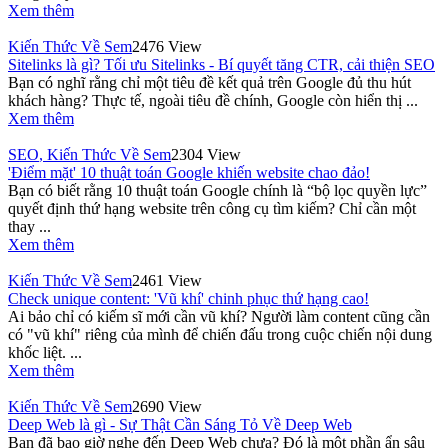
Xem thêm
Kiến Thức Về Sem
2476 View
Sitelinks là gì? Tối ưu Sitelinks - Bí quyết tăng CTR, cải thiện SEO
Bạn có nghĩ rằng chỉ một tiêu đề kết quả trên Google đủ thu hút
khách hàng? Thực tế, ngoài tiêu đề chính, Google còn hiển thị ...
Xem thêm
SEO
,
Kiến Thức Về Sem
2304 View
'Điểm mặt' 10 thuật toán Google khiến website chao đảo!
Bạn có biết rằng 10 thuật toán Google chính là “bộ lọc quyền lực”
quyết định thứ hạng website trên công cụ tìm kiếm? Chỉ cần một
thay ...
Xem thêm
Kiến Thức Về Sem
2461 View
Check unique content: 'Vũ khí' chinh phục thứ hạng cao!
Ai bảo chỉ có kiếm sĩ mới cần vũ khí? Người làm content cũng cần
có "vũ khí" riêng của mình để chiến đấu trong cuộc chiến nội dung
khốc liệt. ...
Xem thêm
Kiến Thức Về Sem
2690 View
Deep Web là gì - Sự Thật Cần Sáng Tỏ Về Deep Web
Bạn đã bao giờ nghe đến Deep Web chưa? Đó là một phần ẩn sâu