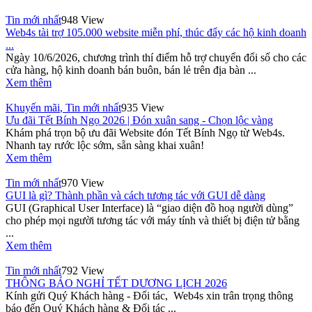
Tin mới nhất
948 View
Web4s tài trợ 105.000 website miễn phí, thúc đẩy các hộ kinh doanh
...
Ngày 10/6/2026, chương trình thí điểm hỗ trợ chuyển đổi số cho các
cửa hàng, hộ kinh doanh bán buôn, bán lẻ trên địa bàn ...
Xem thêm
Khuyến mãi
,
Tin mới nhất
935 View
Ưu đãi Tết Bính Ngọ 2026 | Đón xuân sang - Chọn lộc vàng
Khám phá trọn bộ ưu đãi Website đón Tết Bính Ngọ từ Web4s.
Nhanh tay rước lộc sớm, sẵn sàng khai xuân!
Xem thêm
Tin mới nhất
970 View
GUI là gì? Thành phần và cách tương tác với GUI dễ dàng
GUI (Graphical User Interface) là “giao diện đồ hoạ người dùng”
cho phép mọi người tương tác với máy tính và thiết bị điện tử bằng
...
Xem thêm
Tin mới nhất
792 View
THÔNG BÁO NGHỈ TẾT DƯƠNG LỊCH 2026
Kính gửi Quý Khách hàng - Đối tác, Web4s xin trân trọng thông
báo đến Quý Khách hàng & Đối tác ...