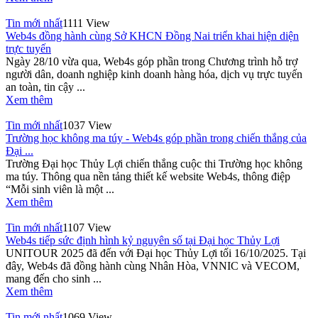
Tin mới nhất
1111 View
Web4s đồng hành cùng Sở KHCN Đồng Nai triển khai hiện diện
trực tuyến
Ngày 28/10 vừa qua, Web4s góp phần trong Chương trình hỗ trợ
người dân, doanh nghiệp kinh doanh hàng hóa, dịch vụ trực tuyến
an toàn, tin cậy ...
Xem thêm
Tin mới nhất
1037 View
Trường học không ma túy - Web4s góp phần trong chiến thắng của
Đại ...
Trường Đại học Thủy Lợi chiến thắng cuộc thi Trường học không
ma túy. Thông qua nền tảng thiết kế website Web4s, thông điệp
“Mỗi sinh viên là một ...
Xem thêm
Tin mới nhất
1107 View
Web4s tiếp sức định hình kỷ nguyên số tại Đại học Thủy Lợi
UNITOUR 2025 đã đến với Đại học Thủy Lợi tối 16/10/2025. Tại
đây, Web4s đã đồng hành cùng Nhân Hòa, VNNIC và VECOM,
mang đến cho sinh ...
Xem thêm
Tin mới nhất
1069 View