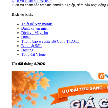
Dịch vụ chăm sóc Website
Dịch vụ chăm sóc website chuyên nghiệp, đảm bảo hoạt động ổ
Dịch vụ khác
Thiết kế App mobile
Đăng ký tên miền
Dịch vụ Máy chủ
Umail
Thông báo website Bộ Công Thương
Bảo mật SSL
Hosting
Tổng đài Vfone
Ưu đãi tháng 8/2026