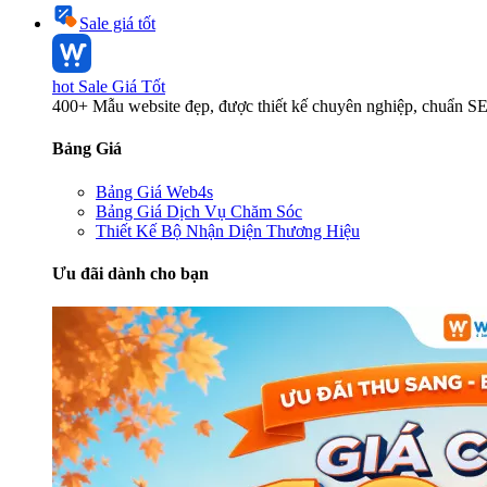
Sale giá tốt
hot
Sale Giá Tốt
400+ Mẫu website đẹp, được thiết kế chuyên nghiệp, chuẩn S
Bảng Giá
Bảng Giá Web4s
Bảng Giá Dịch Vụ Chăm Sóc
Thiết Kế Bộ Nhận Diện Thương Hiệu
Ưu đãi dành cho bạn