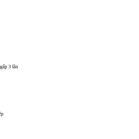
gấp 3 lần
ệp