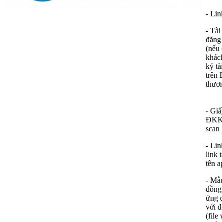
- Lin
- Tà
đăng
(nếu
khác
ký tà
trên
thươ
- Gi
ĐKKD
scan
- Li
link 
tên a
- Mẫ
đồng
ứng 
với đ
(file