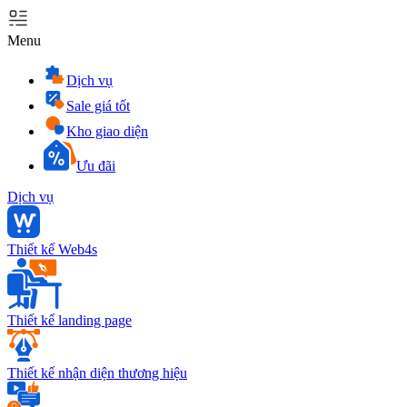
Menu
Dịch vụ
Sale giá tốt
Kho giao diện
Ưu đãi
Dịch vụ
Thiết kế Web4s
Thiết kế landing page
Thiết kế nhận diện thương hiệu