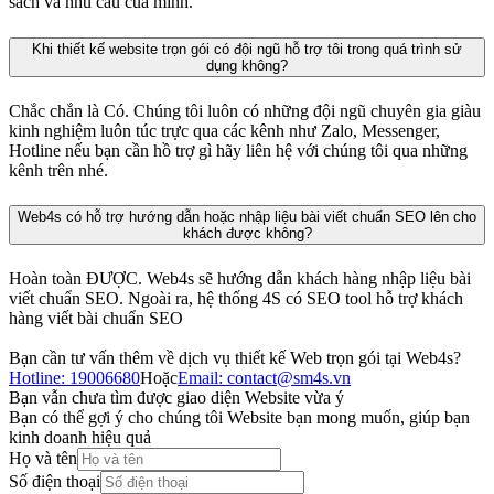
sách và nhu cầu của mình.
Khi thiết kế website trọn gói có đội ngũ hỗ trợ tôi trong quá trình sử
dụng không?
Chắc chắn là Có. Chúng tôi luôn có những đội ngũ chuyên gia giàu
kinh nghiệm luôn túc trực qua các kênh như Zalo, Messenger,
Hotline nếu bạn cần hồ trợ gì hãy liên hệ với chúng tôi qua những
kênh trên nhé.
Web4s có hỗ trợ hướng dẫn hoặc nhập liệu bài viết chuẩn SEO lên cho
khách được không?
Hoàn toàn ĐƯỢC. Web4s sẽ hướng dẫn khách hàng nhập liệu bài
viết chuẩn SEO. Ngoài ra, hệ thống 4S có SEO tool hỗ trợ khách
hàng viết bài chuẩn SEO
Bạn cần tư vấn thêm về dịch vụ thiết kế Web trọn gói tại Web4s?
Hotline: 19006680
Hoặc
Email: contact@sm4s.vn
Bạn vẫn chưa tìm được giao diện Website vừa ý
Bạn có thể gợi ý cho chúng tôi Website bạn mong muốn, giúp bạn
kinh doanh hiệu quả
Họ và tên
Số điện thoại