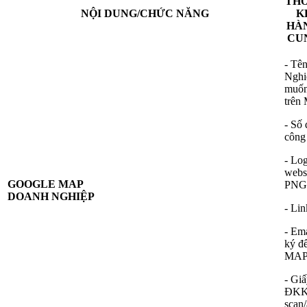
THÔ
NỘI DUNG/CHỨC NĂNG
K
HÀ
CU
- Tê
Nghi
muốn
trên
- Số 
công
- Lo
websi
GOOGLE MAP
PNG
DOANH NGHIỆP
- Lin
- Em
ký đ
MAP 
- Gi
ĐKKD
scan