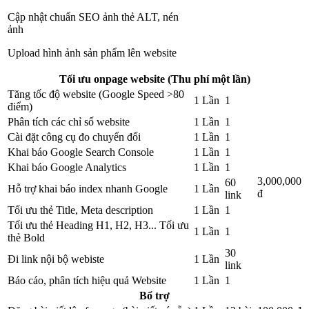
Cập nhật chuẩn SEO ảnh thẻ ALT, nén
ảnh
Upload hình ảnh sản phẩm lên website
Tối ưu onpage website (Thu phí một lần)
Tăng tốc độ website (Google Speed >80
1 Lần
1
điểm)
Phân tích các chỉ số website
1 Lần
1
Cài đặt công cụ đo chuyển đổi
1 Lần
1
Khai báo Google Search Console
1 Lần
1
Khai báo Google Analytics
1 Lần
1
3,000,000
60
Hỗ trợ khai báo index nhanh Google
1 Lần
đ
link
Tối ưu thẻ Title, Meta description
1 Lần
1
Tối ưu thẻ Heading H1, H2, H3... Tối ưu
1 Lần
1
thẻ Bold
30
Đi link nội bộ webiste
1 Lần
link
Báo cáo, phân tích hiệu quả Website
1 Lần
1
Bổ trợ