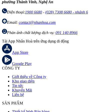
phường Thành Vinh, Nghệ An
Điện thoại:
1900 6680
-
(028) 7308 6680 - nhánh 6
Email:
contact@nhanhoa.com
Phản ánh chất lượng dịch vụ:
091 140 8966
Tải App Nhân Hoà trên ứng dụng di động
App Store
Google Play
CÔNG TY
Giới thiệu về Công ty
Kho giao diện
Tin tức
Khuyến Mãi
Liên hệ
SẢN PHẨM
Thiết kế Web Bán hàng