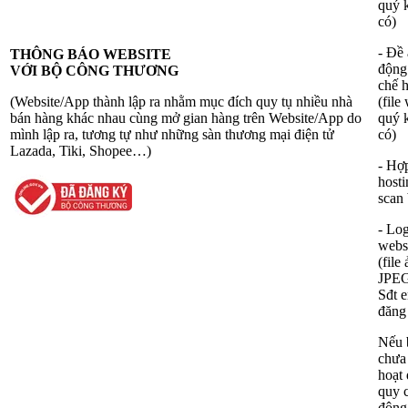
quý 
có)
- Đề 
THÔNG BÁO WEBSITE
động
VỚI BỘ CÔNG THƯƠNG
chế 
(Website/App thành lập ra nhằm mục đích quy tụ nhiều nhà
(file
bán hàng khác nhau cùng mở gian hàng trên Website/App do
quý 
mình lập ra, tương tự như những sàn thương mại điện tử
có)
Lazada, Tiki, Shopee…)
- Hợ
hosti
scan
- Lo
webs
(file
JPE
Sđt e
đăng
Nếu 
chưa
hoạt
quy 
động