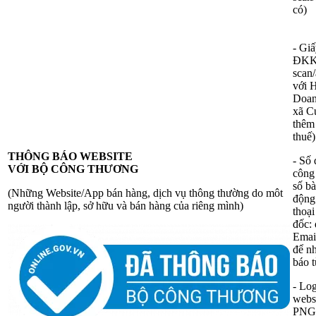
có)
- Gi
ĐKKD
scan/
với 
Doan
xã C
thêm
thuế)
THÔNG BÁO WEBSITE
- Số 
VỚI BỘ CÔNG THƯƠNG
công 
số bà
(Những Website/App bán hàng, dịch vụ thông thường do môt
động
người thành lập, sở hữu và bán hàng của riêng mình)
thoại
đốc: 
Emai
để n
báo 
- Lo
websi
PNG