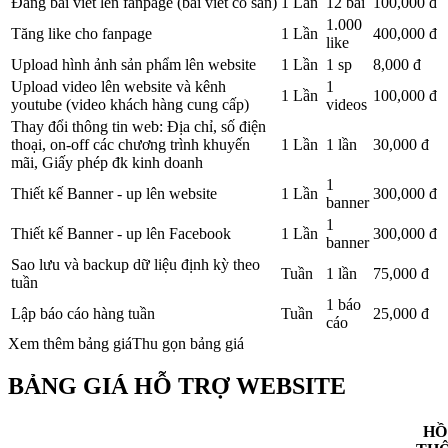
Đăng bài viết lên fanpage (bài viết có sẵn)
1 Lần
12 bài
100,000 đ
1.000
Tăng like cho fanpage
1 Lần
400,000 đ
like
Upload hình ảnh sản phẩm lên website
1 Lần
1 sp
8,000 đ
Upload video lên website và kênh
1
1 Lần
100,000 đ
youtube (video khách hàng cung cấp)
videos
Thay đổi thông tin web: Địa chỉ, số điện
thoại, on-off các chương trình khuyến
1 Lần
1 lần
30,000 đ
mãi, Giấy phép đk kinh doanh
1
Thiết kế Banner - up lên website
1 Lần
300,000 đ
banner
1
Thiết kế Banner - up lên Facebook
1 Lần
300,000 đ
banner
Sao lưu và backup dữ liệu định kỳ theo
Tuần
1 lần
75,000 đ
tuần
1 báo
Lập báo cáo hàng tuần
Tuần
25,000 đ
cáo
Xem thêm bảng giá
Thu gọn bảng giá
BẢNG GIÁ HỖ TRỢ WEBSITE
HỒ