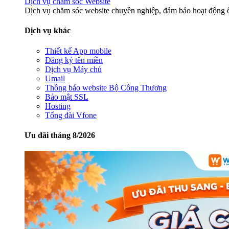
Dịch vụ chăm sóc Website
Dịch vụ chăm sóc website chuyên nghiệp, đảm bảo hoạt động ổ
Dịch vụ khác
Thiết kế App mobile
Đăng ký tên miền
Dịch vụ Máy chủ
Umail
Thông báo website Bộ Công Thương
Bảo mật SSL
Hosting
Tổng đài Vfone
Ưu đãi tháng 8/2026