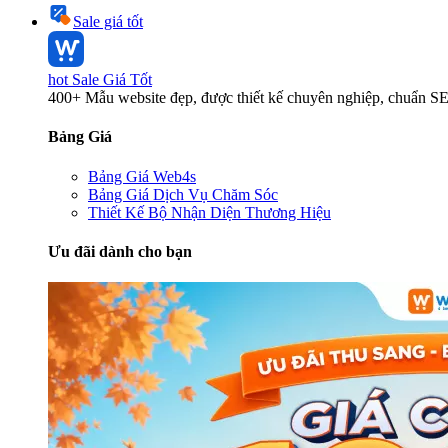
Sale giá tốt
hot
Sale Giá Tốt
400+ Mẫu website đẹp, được thiết kế chuyên nghiệp, chuẩn S
Bảng Giá
Bảng Giá Web4s
Bảng Giá Dịch Vụ Chăm Sóc
Thiết Kế Bộ Nhận Diện Thương Hiệu
Ưu đãi dành cho bạn