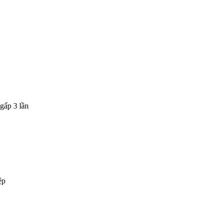
gấp 3 lần
ệp