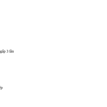
gấp 3 lần
ệp