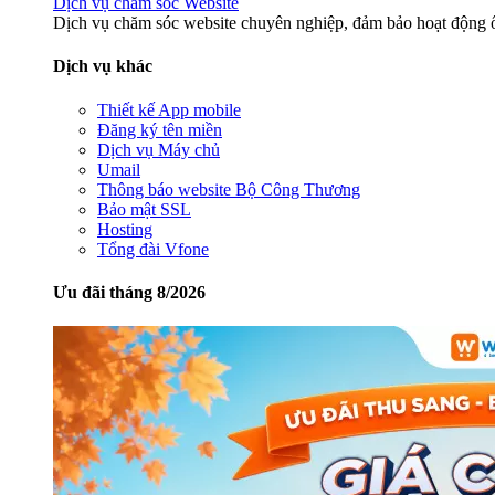
Dịch vụ chăm sóc Website
Dịch vụ chăm sóc website chuyên nghiệp, đảm bảo hoạt động ổ
Dịch vụ khác
Thiết kế App mobile
Đăng ký tên miền
Dịch vụ Máy chủ
Umail
Thông báo website Bộ Công Thương
Bảo mật SSL
Hosting
Tổng đài Vfone
Ưu đãi tháng 8/2026