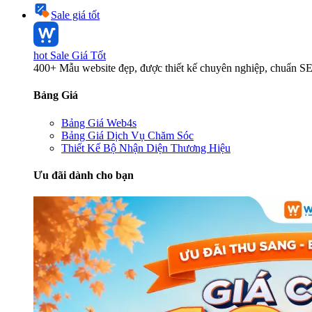
Sale giá tốt
hot
Sale Giá Tốt
400+ Mẫu website đẹp, được thiết kế chuyên nghiệp, chuẩn S
Bảng Giá
Bảng Giá Web4s
Bảng Giá Dịch Vụ Chăm Sóc
Thiết Kế Bộ Nhận Diện Thương Hiệu
Ưu đãi dành cho bạn