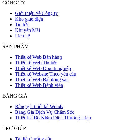
CÔNG TY
Giới thiệu về Công ty
Kho giao diện
Tin tức
Khuyến Mãi
Liên hệ
SẢN PHẨM
Thiết kế Web Bán hàng
Thiết kế Web Tin tức
Thiết kế Web Doanh nghiệp
Thiết kế Website Theo yêu cầu
Thiết kế Web Bất động sản
Thiết kế Web Bệnh viện
BẢNG GIÁ
Bảng giá thiết kế Web4s
Bảng Giá Dịch Vụ Chăm Sóc
Thiết Kế Bộ Nhận Diện Thương Hiệu
TRỢ GIÚP
Tài liệu hướng dẫn