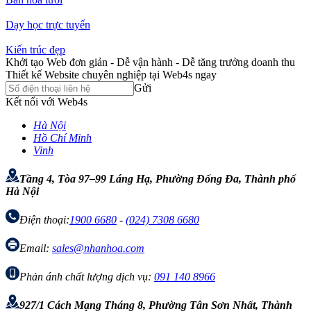
Dạy học trực tuyến
Kiến trúc đẹp
Khởi tạo Web đơn giản - Dễ vận hành - Dễ tăng trưởng doanh thu
Thiết kế Website chuyên nghiệp tại Web4s ngay
Gửi
Kết nối với Web4s
Hà Nội
Hồ Chí Minh
Vinh
Tầng 4, Tòa 97–99 Láng Hạ, Phường Đống Đa, Thành phố
Hà Nội
Điện thoại:
1900 6680
-
(024) 7308 6680
Email:
sales@nhanhoa.com
Phản ánh chất lượng dịch vụ:
091 140 8966
927/1 Cách Mạng Tháng 8, Phường Tân Sơn Nhất, Thành