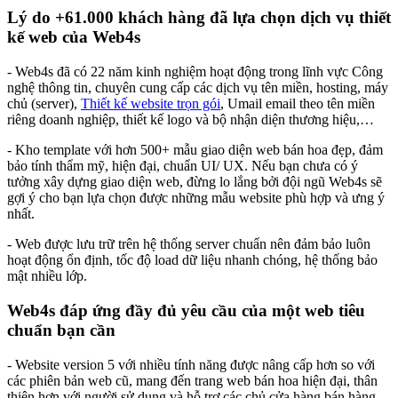
Lý do +61.000 khách hàng đã lựa chọn dịch vụ thiết
kế web của Web4s
- Web4s đã có 22 năm kinh nghiệm hoạt động trong lĩnh vực Công
nghệ thông tin, chuyên cung cấp các dịch vụ tên miền, hosting, máy
chủ (server),
Thiết kế website trọn gói
, Umail email theo tên miền
riêng doanh nghiệp, thiết kế logo và bộ nhận diện thương hiệu,…
- Kho template với hơn 500+ mẫu giao diện web bán hoa đẹp, đảm
bảo tính thẩm mỹ, hiện đại, chuẩn UI/ UX. Nếu bạn chưa có ý
tưởng xây dựng giao diện web, đừng lo lắng bởi đội ngũ Web4s sẽ
gợi ý cho bạn lựa chọn được những mẫu website phù hợp và ưng ý
nhất.
- Web được lưu trữ trên hệ thống server chuẩn nên đảm bảo luôn
hoạt động ổn định, tốc độ load dữ liệu nhanh chóng, hệ thống bảo
mật nhiều lớp.
Web4s đáp ứng đầy đủ yêu cầu của một web tiêu
chuẩn bạn cần
- Website version 5 với nhiều tính năng được nâng cấp hơn so với
các phiên bản web cũ, mang đến trang web bán hoa hiện đại, thân
thiện hơn với người sử dụng và hỗ trợ các chủ cửa hàng bán hàng