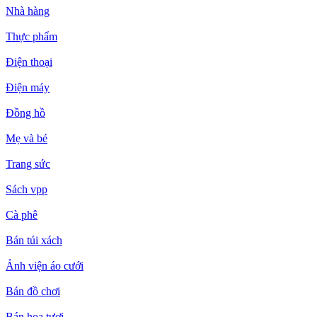
Nhà hàng
Thực phẩm
Điện thoại
Điện máy
Đồng hồ
Mẹ và bé
Trang sức
Sách vpp
Cà phê
Bán túi xách
Ảnh viện áo cưới
Bán đồ chơi
Bán hoa tươi