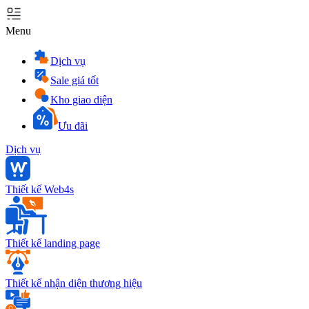
Menu
Dịch vụ
Sale giá tốt
Kho giao diện
Ưu đãi
Dịch vụ
Thiết kế Web4s
Thiết kế landing page
Thiết kế nhận diện thương hiệu