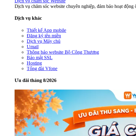
Dịch vụ chăm sóc Website
Dịch vụ chăm sóc website chuyên nghiệp, đảm bảo hoạt động ổ
Dịch vụ khác
Thiết kế App mobile
Đăng ký tên miền
Dịch vụ Máy chủ
Umail
Thông báo website Bộ Công Thương
Bảo mật SSL
Hosting
Tổng đài Vfone
Ưu đãi tháng 8/2026