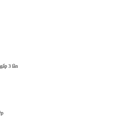
gấp 3 lần
ệp