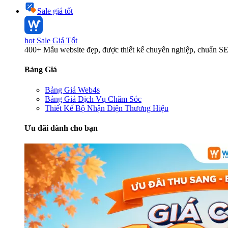
Sale giá tốt
hot
Sale Giá Tốt
400+ Mẫu website đẹp, được thiết kế chuyên nghiệp, chuẩn S
Bảng Giá
Bảng Giá Web4s
Bảng Giá Dịch Vụ Chăm Sóc
Thiết Kế Bộ Nhận Diện Thương Hiệu
Ưu đãi dành cho bạn