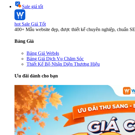
Sale giá tốt
hot
Sale Giá Tốt
400+ Mẫu website đẹp, được thiết kế chuyên nghiệp, chuẩn S
Bảng Giá
Bảng Giá Web4s
Bảng Giá Dịch Vụ Chăm Sóc
Thiết Kế Bộ Nhận Diện Thương Hiệu
Ưu đãi dành cho bạn