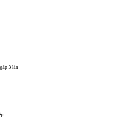
gấp 3 lần
ệp