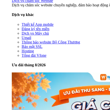
Dịch vụ chăm sóc Website
Dịch vụ chăm sóc website chuyên nghiệp, đảm bảo hoạt động ổ
Dịch vụ khác
Thiết kế App mobile
Đăng ký tên miền
Dịch vụ Máy chủ
Umail
Thông báo website Bộ Công Thương
Bảo mật SSL
Hosting
Tổng đài Vfone
Ưu đãi tháng 8/2026