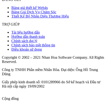
Bảng giá thiết kế Web4s
Bảng Giá Dịch Vụ Chăm Sóc
Thiết Kế Bộ Nhận Diện Thương Hiệu
TRỢ GIÚP
Tài liệu hướng dẫn
Hướng dẫn thanh toán
Chính sách đại lý
Chính sách bảo mật thông tin
Điều khoản sử dụng
Copyright © 2002 – 2021 Nhan Hoa Software Company. All Rights
Reserved.
Công ty TNHH Phần mềm Nhân Hòa. Đại diện: Ông Hồ Trung
Dũng
Giấy phép kinh doanh số: 0101289966 do Sở kế hoạch và Đầu tư
Hà nội cấp ngày 19/09/2002
Cộng đồng