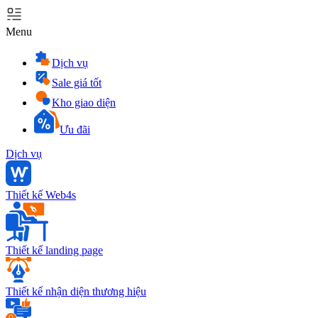
Menu
Dịch vụ
Sale giá tốt
Kho giao diện
Ưu đãi
Dịch vụ
Thiết kế Web4s
Thiết kế landing page
Thiết kế nhận diện thương hiệu