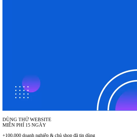
DÙNG THỬ WEBSITE
MIỄN PHÍ 15 NGÀY
+100.000 doanh nghiệp & chủ shop đã tin dùng