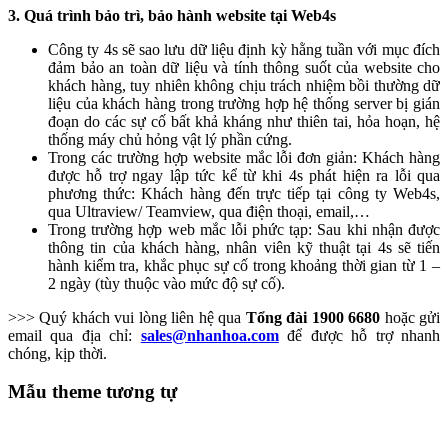
3. Quá trình bảo trì, bảo hành website tại Web4s
Công ty 4s sẽ sao lưu dữ liệu định kỳ hằng tuần với mục đích
đảm bảo an toàn dữ liệu và tính thông suốt của website cho
khách hàng, tuy nhiên không chịu trách nhiệm bồi thường dữ
liệu của khách hàng trong trường hợp hệ thống server bị gián
đoạn do các sự cố bất khả kháng như thiên tai, hỏa hoạn, hệ
thống máy chủ hỏng vật lý phần cứng.
Trong các trường hợp website mắc lỗi đơn giản: Khách hàng
được hỗ trợ ngay lập tức kể từ khi 4s phát hiện ra lỗi qua
phương thức: Khách hàng đến trực tiếp tại công ty Web4s,
qua Ultraview/ Teamview, qua điện thoại, email,…
Trong trường hợp web mắc lỗi phức tạp: Sau khi nhận được
thông tin của khách hàng, nhân viên kỹ thuật tại 4s sẽ tiến
hành kiểm tra, khắc phục sự cố trong khoảng thời gian từ 1 –
2 ngày (tùy thuộc vào mức độ sự cố).
>>> Quý khách vui lòng liên hệ qua
Tổng đài 1900 6680
hoặc gửi
email qua địa chỉ:
sales@nhanhoa.com
để được hỗ trợ nhanh
chóng, kịp thời.
Mẫu theme tương tự