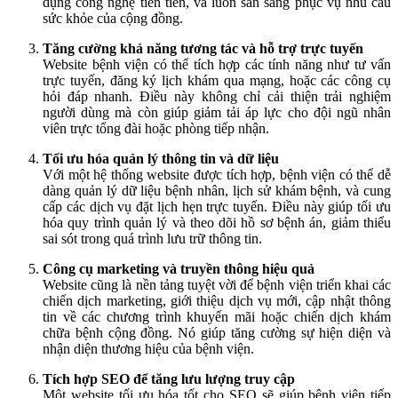
dụng công nghệ tiên tiến, và luôn sẵn sàng phục vụ nhu cầu
sức khỏe của cộng đồng.
Tăng cường khả năng tương tác và hỗ trợ trực tuyến
Website bệnh viện có thể tích hợp các tính năng như tư vấn
trực tuyến, đăng ký lịch khám qua mạng, hoặc các công cụ
hỏi đáp nhanh. Điều này không chỉ cải thiện trải nghiệm
người dùng mà còn giúp giảm tải áp lực cho đội ngũ nhân
viên trực tổng đài hoặc phòng tiếp nhận.
Tối ưu hóa quản lý thông tin và dữ liệu
Với một hệ thống website được tích hợp, bệnh viện có thể dễ
dàng quản lý dữ liệu bệnh nhân, lịch sử khám bệnh, và cung
cấp các dịch vụ đặt lịch hẹn trực tuyến. Điều này giúp tối ưu
hóa quy trình quản lý và theo dõi hồ sơ bệnh án, giảm thiểu
sai sót trong quá trình lưu trữ thông tin.
Công cụ marketing và truyền thông hiệu quả
Website cũng là nền tảng tuyệt vời để bệnh viện triển khai các
chiến dịch marketing, giới thiệu dịch vụ mới, cập nhật thông
tin về các chương trình khuyến mãi hoặc chiến dịch khám
chữa bệnh cộng đồng. Nó giúp tăng cường sự hiện diện và
nhận diện thương hiệu của bệnh viện.
Tích hợp SEO để tăng lưu lượng truy cập
Một website tối ưu hóa tốt cho SEO sẽ giúp bệnh viện tiếp