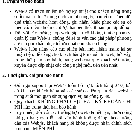
1. Phạm vi bảo hành:
Web4s có trách nhiệm hỗ trợ kỹ thuật cho khách hàng trong
suốt quá trình sử dụng dịch vụ tại công ty, bao gồm: Theo dõi
quá trình website hoạt động, ghi nhận, khắc phục các sự cố
theo các điều khoản đã được hai bên thỏa thuận tại hợp đồng.
Đối với các trường hợp web gặp sự cố không thuộc phạm vi
quản lý của Web4s, chúng tôi sẽ tư vấn các giải pháp/ phương
án/ chi phí khắc phục tối ưu nhất cho khách hàng.
Web4s luôn nâng cấp các phiên bản mới nhằm mang lại sự
thuận tiện, dễ dàng cho khách hàng khi quản trị web, bởi vậy,
trong thời gian bảo hành, trang web của quý khách sẽ thường
xuyên được cập nhật các công nghệ mới, tiên tiến nhất.
2. Thời gian, chi phí bảo hành
Đội ngũ support tại Web4s luôn hỗ trợ khách hàng 24/7, bất
cứ khi nào khách hàng gặp các sự cố liên quan đến website
trong suốt thời gian sử dụng dịch vụ tại công ty 4s.
Quý khách KHÔNG PHẢI CHỊU BẤT KỲ KHOẢN CHI
PHÍ nào trong thời hạn bảo hành.
Tuy nhiên, đối với các trường hợp web đã hết hạn, chưa đóng
phí gia hạn; web lỗi bởi vận hành không đúng theo hướng
dẫn của Web4s, khách hàng sẽ không được nhận chính sách
bảo hành MIỄN PHÍ.