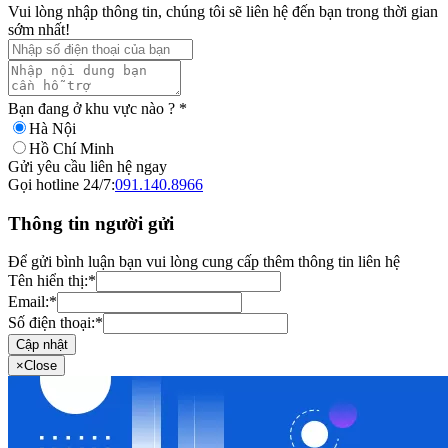
Vui lòng nhập thông tin, chúng tôi sẽ liên hệ đến bạn trong thời gian
sớm nhất!
Bạn đang ở khu vực nào ?
*
Hà Nội
Hồ Chí Minh
Gửi yêu cầu liên hệ ngay
Gọi hotline 24/7:
091.140.8966
Thông tin người gửi
Để gửi bình luận bạn vui lòng cung cấp thêm thông tin liên hệ
Tên hiển thị:
*
Email:
*
Số điện thoại:
*
Cập nhật
×
Close