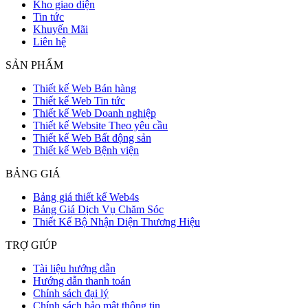
Kho giao diện
Tin tức
Khuyến Mãi
Liên hệ
SẢN PHẨM
Thiết kế Web Bán hàng
Thiết kế Web Tin tức
Thiết kế Web Doanh nghiệp
Thiết kế Website Theo yêu cầu
Thiết kế Web Bất động sản
Thiết kế Web Bệnh viện
BẢNG GIÁ
Bảng giá thiết kế Web4s
Bảng Giá Dịch Vụ Chăm Sóc
Thiết Kế Bộ Nhận Diện Thương Hiệu
TRỢ GIÚP
Tài liệu hướng dẫn
Hướng dẫn thanh toán
Chính sách đại lý
Chính sách bảo mật thông tin