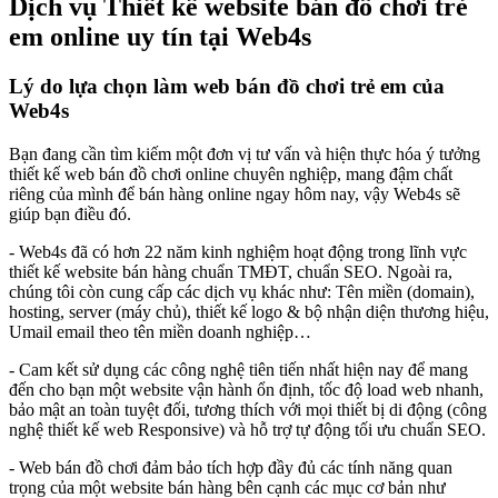
Dịch vụ Thiết kế website bán đồ chơi trẻ
em online uy tín tại Web4s
Lý do lựa chọn làm web bán đồ chơi trẻ em của
Web4s
Bạn đang cần tìm kiếm một đơn vị tư vấn và hiện thực hóa ý tưởng
thiết kế web bán đồ chơi online chuyên nghiệp, mang đậm chất
riêng của mình để bán hàng online ngay hôm nay, vậy Web4s sẽ
giúp bạn điều đó.
- Web4s đã có hơn 22 năm kinh nghiệm hoạt động trong lĩnh vực
thiết kế website bán hàng chuẩn TMĐT, chuẩn SEO. Ngoài ra,
chúng tôi còn cung cấp các dịch vụ khác như: Tên miền (domain),
hosting, server (máy chủ), thiết kế logo & bộ nhận diện thương hiệu,
Umail email theo tên miền doanh nghiệp…
- Cam kết sử dụng các công nghệ tiên tiến nhất hiện nay để mang
đến cho bạn một website vận hành ổn định, tốc độ load web nhanh,
bảo mật an toàn tuyệt đối, tương thích với mọi thiết bị di động (công
nghệ thiết kế web Responsive) và hỗ trợ tự động tối ưu chuẩn SEO.
- Web bán đồ chơi đảm bảo tích hợp đầy đủ các tính năng quan
trọng của một website bán hàng bên cạnh các mục cơ bản như