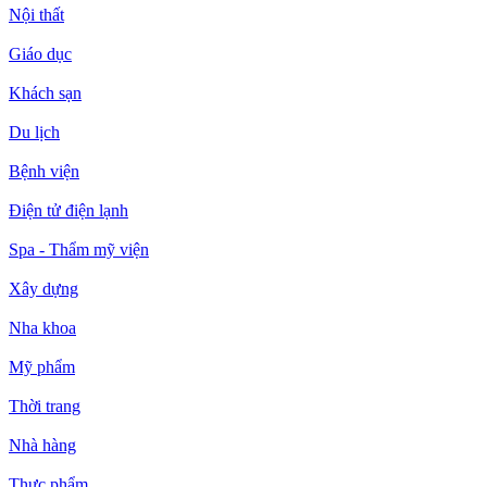
Nội thất
Giáo dục
Khách sạn
Du lịch
Bệnh viện
Điện tử điện lạnh
Spa - Thẩm mỹ viện
Xây dựng
Nha khoa
Mỹ phẩm
Thời trang
Nhà hàng
Thực phẩm