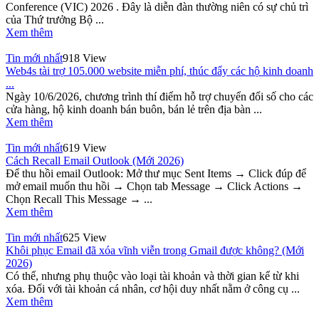
Conference (VIC) 2026 . Đây là diễn đàn thường niên có sự chủ trì
của Thứ trưởng Bộ ...
Xem thêm
Tin mới nhất
918 View
Web4s tài trợ 105.000 website miễn phí, thúc đẩy các hộ kinh doanh
...
Ngày 10/6/2026, chương trình thí điểm hỗ trợ chuyển đổi số cho các
cửa hàng, hộ kinh doanh bán buôn, bán lẻ trên địa bàn ...
Xem thêm
Tin mới nhất
619 View
Cách Recall Email Outlook (Mới 2026)
Để thu hồi email Outlook: Mở thư mục Sent Items → Click đúp để
mở email muốn thu hồi → Chọn tab Message → Click Actions →
Chọn Recall This Message → ...
Xem thêm
Tin mới nhất
625 View
Khôi phục Email đã xóa vĩnh viễn trong Gmail được không? (Mới
2026)
Có thể, nhưng phụ thuộc vào loại tài khoản và thời gian kể từ khi
xóa. Đối với tài khoản cá nhân, cơ hội duy nhất nằm ở công cụ ...
Xem thêm