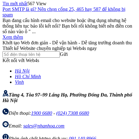
Tin mới nhất
567 View
Port SMTP là gì? Nên chọn cổng 25, 465 hay 587 để không bị
spam
Bạn đang cấu hình email cho website hoặc ứng dụng nhưng hệ
thống liên tục báo lỗi kết nối? Bạn bối rối không biết nên điền con
số nào vào ô " ...
Xem thêm
Khởi tạo Web đơn giản - Dễ vận hành - Dễ tăng trưởng doanh thu
Thiết kế Website chuyên nghiệp tại Web4s ngay
Gửi
Kết nối với Web4s
Hà Nội
Hồ Chí Minh
Vinh
Tầng 4, Tòa 97–99 Láng Hạ, Phường Đống Đa, Thành phố
Hà Nội
Điện thoại:
1900 6680
-
(024) 7308 6680
Email:
sales@nhanhoa.com
Phản ánh chất lượng dịch vụ:
091 140 8966