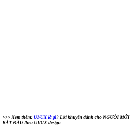
>>> Xem thêm:
UI/UX là gì
? Lời khuyên dành cho NGƯỜI MỚI
BẮT ĐẦU theo UI/UX design