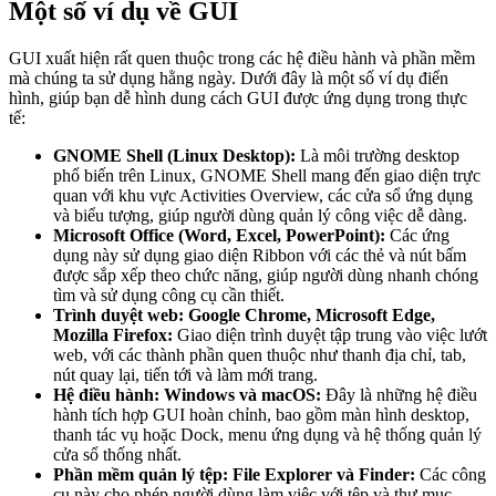
Một số ví dụ về GUI
GUI xuất hiện rất quen thuộc trong các hệ điều hành và phần mềm
mà chúng ta sử dụng hằng ngày. Dưới đây là một số ví dụ điển
hình, giúp bạn dễ hình dung cách GUI được ứng dụng trong thực
tế:
GNOME Shell (Linux Desktop):
Là môi trường desktop
phổ biến trên Linux, GNOME Shell mang đến giao diện trực
quan với khu vực Activities Overview, các cửa sổ ứng dụng
và biểu tượng, giúp người dùng quản lý công việc dễ dàng.
Microsoft Office (Word, Excel, PowerPoint):
Các ứng
dụng này sử dụng giao diện Ribbon với các thẻ và nút bấm
được sắp xếp theo chức năng, giúp người dùng nhanh chóng
tìm và sử dụng công cụ cần thiết.
Trình duyệt web: Google Chrome, Microsoft Edge,
Mozilla Firefox:
Giao diện trình duyệt tập trung vào việc lướt
web, với các thành phần quen thuộc như thanh địa chỉ, tab,
nút quay lại, tiến tới và làm mới trang.
Hệ điều hành: Windows và macOS:
Đây là những hệ điều
hành tích hợp GUI hoàn chỉnh, bao gồm màn hình desktop,
thanh tác vụ hoặc Dock, menu ứng dụng và hệ thống quản lý
cửa sổ thống nhất.
Phần mềm quản lý tệp: File Explorer và Finder:
Các công
cụ này cho phép người dùng làm việc với tệp và thư mục