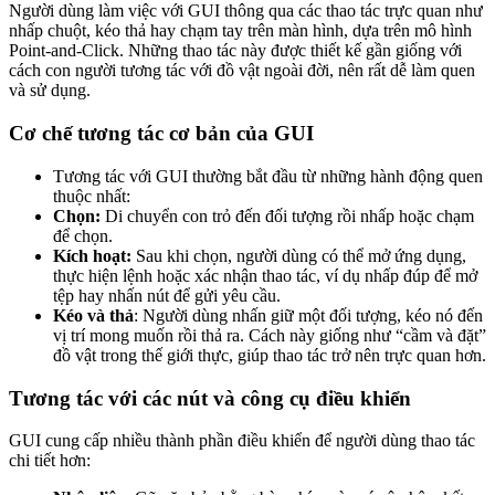
Người dùng làm việc với GUI thông qua các thao tác trực quan như
nhấp chuột, kéo thả hay chạm tay trên màn hình, dựa trên mô hình
Point-and-Click. Những thao tác này được thiết kế gần giống với
cách con người tương tác với đồ vật ngoài đời, nên rất dễ làm quen
và sử dụng.
Cơ chế tương tác cơ bản của GUI
Tương tác với GUI thường bắt đầu từ những hành động quen
thuộc nhất:
Chọn:
Di chuyển con trỏ đến đối tượng rồi nhấp hoặc chạm
để chọn.
Kích hoạt:
Sau khi chọn, người dùng có thể mở ứng dụng,
thực hiện lệnh hoặc xác nhận thao tác, ví dụ nhấp đúp để mở
tệp hay nhấn nút để gửi yêu cầu.
Kéo và thả
: Người dùng nhấn giữ một đối tượng, kéo nó đến
vị trí mong muốn rồi thả ra. Cách này giống như “cầm và đặt”
đồ vật trong thế giới thực, giúp thao tác trở nên trực quan hơn.
Tương tác với các nút và công cụ điều khiển
GUI cung cấp nhiều thành phần điều khiển để người dùng thao tác
chi tiết hơn: