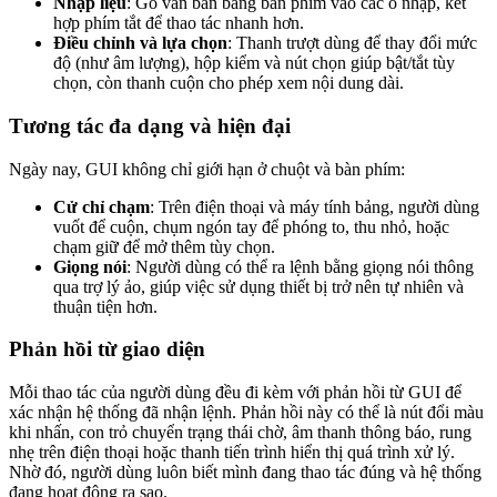
Nhập liệu
: Gõ văn bản bằng bàn phím vào các ô nhập, kết
hợp phím tắt để thao tác nhanh hơn.
Điều chỉnh và lựa chọn
: Thanh trượt dùng để thay đổi mức
độ (như âm lượng), hộp kiểm và nút chọn giúp bật/tắt tùy
chọn, còn thanh cuộn cho phép xem nội dung dài.
Tương tác đa dạng và hiện đại
Ngày nay, GUI không chỉ giới hạn ở chuột và bàn phím:
Cử chỉ chạm
: Trên điện thoại và máy tính bảng, người dùng
vuốt để cuộn, chụm ngón tay để phóng to, thu nhỏ, hoặc
chạm giữ để mở thêm tùy chọn.
Giọng nói
: Người dùng có thể ra lệnh bằng giọng nói thông
qua trợ lý ảo, giúp việc sử dụng thiết bị trở nên tự nhiên và
thuận tiện hơn.
Phản hồi từ giao diện
Mỗi thao tác của người dùng đều đi kèm với phản hồi từ GUI để
xác nhận hệ thống đã nhận lệnh. Phản hồi này có thể là nút đổi màu
khi nhấn, con trỏ chuyển trạng thái chờ, âm thanh thông báo, rung
nhẹ trên điện thoại hoặc thanh tiến trình hiển thị quá trình xử lý.
Nhờ đó, người dùng luôn biết mình đang thao tác đúng và hệ thống
đang hoạt động ra sao.