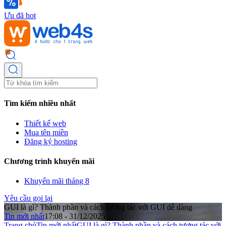
Ưu đã hot
Tìm kiếm nhiều nhất
Thiết kế web
Mua tên miền
Đăng ký hosting
Chương trình khuyến mãi
Khuyến mãi tháng 8
Yêu cầu gọi lại
GUI là gì? Thành phần và cách tương tác với GUI dễ dàng
Tin mới nhất
17:08 - 31/12/2025
Trang chủ
Tin mới nhất
GUI là gì? Thành phần và cách tương tác với