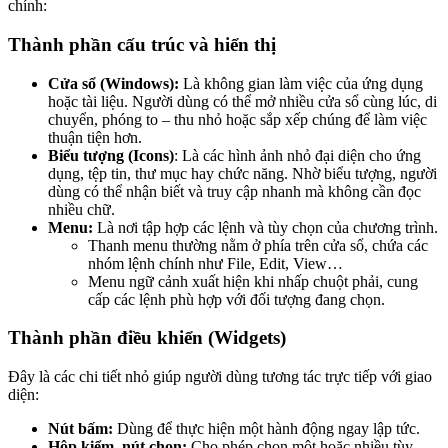
chính:
Thành phần cấu trúc và hiển thị
Cửa sổ (Windows):
Là không gian làm việc của ứng dụng
hoặc tài liệu. Người dùng có thể mở nhiều cửa sổ cùng lúc, di
chuyển, phóng to – thu nhỏ hoặc sắp xếp chúng để làm việc
thuận tiện hơn.
Biểu tượng (Icons)
: Là các hình ảnh nhỏ đại diện cho ứng
dụng, tệp tin, thư mục hay chức năng. Nhờ biểu tượng, người
dùng có thể nhận biết và truy cập nhanh mà không cần đọc
nhiều chữ.
Menu:
Là nơi tập hợp các lệnh và tùy chọn của chương trình.
Thanh menu thường nằm ở phía trên cửa sổ, chứa các
nhóm lệnh chính như File, Edit, View…
Menu ngữ cảnh xuất hiện khi nhấp chuột phải, cung
cấp các lệnh phù hợp với đối tượng đang chọn.
Thành phần điều khiển (Widgets)
Đây là các chi tiết nhỏ giúp người dùng tương tác trực tiếp với giao
diện:
Nút bấm:
Dùng để thực hiện một hành động ngay lập tức.
Hộp kiểm, nút chọn:
Cho phép chọn một hoặc nhiều tùy