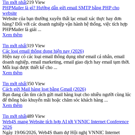
Tin mới nhất
219 View
PHPMailer là gì? Hướng dẫn gửi email SMTP bằng PHP cho
website
Website của bạn thường xuyên thất lạc email xác thực hay đơn
hàng? Đối với các doanh nghiệp vận hành hệ thống, việc tích hợp
PHPMailer là giải ...
Xem thêm
Tin mới nhất
319 View
Các loại email thông dụng hiện nay (2026)
Hiện nay có các loại email thông dụng như email cá nhân, email
doanh nghiệp, email marketing, email giao dịch hay email tạm thời.
Mỗi loại được thiết kế cho ...
Xem thêm
Tin mới nhất
350 View
Cách gửi Mail hàng loạt bằng Gmail (2026)
Bạn đang cần tìm cách gửi mail hàng loạt cho nhiều người cùng lúc
để thông báo khuyến mãi hoặc chăm sóc khách hàng ...
Xem thêm
Tin mới nhất
489 View
Web4S mang Website tích hợp AI tới VNNIC Internet Conference
2026
Ngày 19/06/2026, Web4S tham dự Hội nghị VNNIC Internet