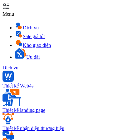
Menu
Dịch vụ
Sale giá tốt
Kho giao diện
Ưu đãi
Dịch vụ
Thiết kế Web4s
Thiết kế landing page
Thiết kế nhận diện thương hiệu