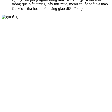
thông qua biểu tượng, cây thư mục, menu chuột phải và thao
tác kéo – thả hoàn toàn bằng giao diện đồ họa.