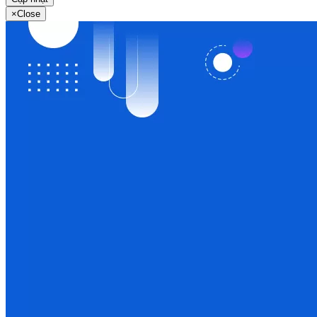
×
Close