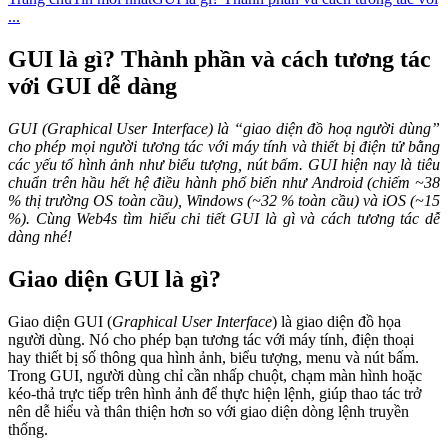
...
GUI là gì? Thành phần và cách tương tác
với GUI dễ dàng
GUI (Graphical User Interface) là “giao diện đồ hoạ người dùng”
cho phép mọi người tương tác với máy tính và thiết bị điện tử bằng
các yếu tố hình ảnh như biểu tượng, nút bấm. GUI hiện nay là tiêu
chuẩn trên hầu hết hệ điều hành phổ biến như Android (chiếm ~38
% thị trường OS toàn cầu), Windows (~32 % toàn cầu) và iOS (~15
%). Cùng Web4s tìm hiểu chi tiết GUI là gì và cách tương tác dễ
dàng nhé!
Giao diện GUI là gì?
Giao diện GUI (
Graphical User Interface
) là giao diện đồ họa
người dùng. Nó cho phép bạn tương tác với máy tính, điện thoại
hay thiết bị số thông qua hình ảnh, biểu tượng, menu và nút bấm.
Trong GUI, người dùng chỉ cần nhấp chuột, chạm màn hình hoặc
kéo-thả trực tiếp trên hình ảnh để thực hiện lệnh, giúp thao tác trở
nên dễ hiểu và thân thiện hơn so với giao diện dòng lệnh truyền
thống.