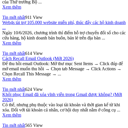
của Thứ trưởng Bộ ...
Xem thêm
Tin mới nhất
911 View
Web4s tài trợ 105.000 website miễn phí, thúc đẩy các hộ kinh doanh
...
Ngày 10/6/2026, chương trình thí điểm hỗ trợ chuyển đổi số cho các
cửa hàng, hộ kinh doanh bán buôn, bán lẻ trên địa bàn ...
Xem thêm
Tin mới nhất
614 View
Cách Recall Email Outlook (Mới 2026)
Để thu hồi email Outlook: Mở thư mục Sent Items → Click đúp để
mở email muốn thu hồi → Chọn tab Message → Click Actions →
Chọn Recall This Message → ...
Xem thêm
Tin mới nhất
624 View
Khôi phục Email đã xóa vĩnh viễn trong Gmail được không? (Mới
2026)
Có thể, nhưng phụ thuộc vào loại tài khoản và thời gian kể từ khi
xóa. Đối với tài khoản cá nhân, cơ hội duy nhất nằm ở công cụ ...
Xem thêm
Tin mới nhất
565 View