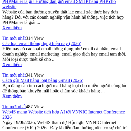
PHPMailer là gì? Hướng dẫn gửi email SMTP bằng PHP cho
website
Website của bạn thường xuyên thất lạc email xác thực hay đơn
hàng? Đối với các doanh nghiệp vận hành hệ thống, việc tích hợp
PHPMailer là giải ...
Xem thêm
Tin mới nhất
314 View
Các loại email thông dụng hiện nay (2026)
Hiện nay có các loại email thông dụng như email cá nhân, email
doanh nghiệp, email marketing, email giao dịch hay email tạm thời.
Mỗi loại được thiết kế cho ...
Xem thêm
Tin mới nhất
341 View
Cách gửi Mail hàng loạt bằng Gmail (2026)
Bạn đang cần tìm cách gửi mail hàng loạt cho nhiều người cùng lúc
để thông báo khuyến mãi hoặc chăm sóc khách hàng ...
Xem thêm
Tin mới nhất
487 View
Web4S mang Website tích hợp AI tới VNNIC Internet Conference
2026
Ngày 19/06/2026, Web4S tham dự Hội nghị VNNIC Internet
Conference (VIC) 2026 . Đây là diễn đàn thường niên có sự chủ trì