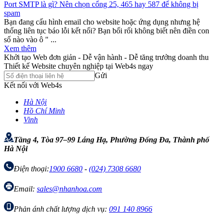
Port SMTP là gì? Nên chọn cổng 25, 465 hay 587 để không bị
spam
Bạn đang cấu hình email cho website hoặc ứng dụng nhưng hệ
thống liên tục báo lỗi kết nối? Bạn bối rối không biết nên điền con
số nào vào ô " ...
Xem thêm
Khởi tạo Web đơn giản - Dễ vận hành - Dễ tăng trưởng doanh thu
Thiết kế Website chuyên nghiệp tại Web4s ngay
Gửi
Kết nối với Web4s
Hà Nội
Hồ Chí Minh
Vinh
Tầng 4, Tòa 97–99 Láng Hạ, Phường Đống Đa, Thành phố
Hà Nội
Điện thoại:
1900 6680
-
(024) 7308 6680
Email:
sales@nhanhoa.com
Phản ánh chất lượng dịch vụ:
091 140 8966