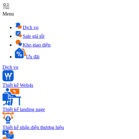
Menu
Dịch vụ
Sale giá tốt
Kho giao diện
Ưu đãi
Dịch vụ
Thiết kế Web4s
Thiết kế landing page
Thiết kế nhận diện thương hiệu