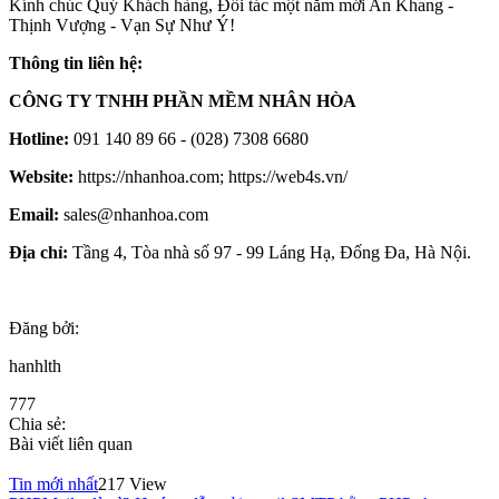
Kính chúc Quý Khách hàng, Đối tác một năm mới An Khang -
Thịnh Vượng - Vạn Sự Như Ý!
Thông tin liên hệ:
CÔNG TY TNHH PHẦN MỀM NHÂN HÒA
Hotline:
091 140 89 66 - (028) 7308 6680
Website:
https://nhanhoa.com; https://web4s.vn/
Email:
sales@nhanhoa.com
Địa chỉ:
Tầng 4, Tòa nhà số 97 - 99 Láng Hạ, Đống Đa, Hà Nội.
Đăng bởi:
hanhlth
777
Chia sẻ:
Bài viết liên quan
Tin mới nhất
217 View