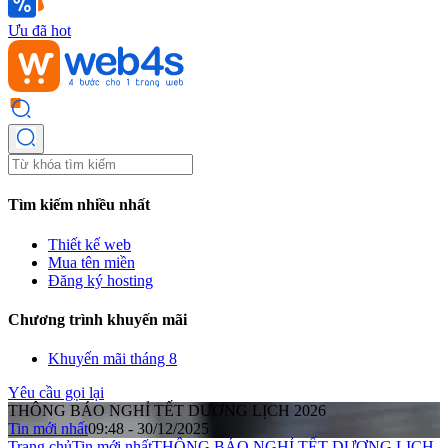
Ưu đã hot
Tìm kiếm nhiều nhất
Thiết kế web
Mua tên miền
Đăng ký hosting
Chương trình khuyến mãi
Khuyến mãi tháng 8
Yêu cầu gọi lại
THÔNG BÁO NGHỈ TẾT DƯƠNG LỊCH 2026
Tin mới nhất
09:48 - 30/12/2025
Trang chủ
Tin mới nhất
THÔNG BÁO NGHỈ TẾT DƯƠNG LỊCH