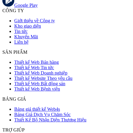
Google Play
CÔNG TY
Giới thiệu về Công ty
Kho giao diện
Tin tức
Khuyến Mãi
Liên hệ
SẢN PHẨM
Thiết kế Web Bán hàng
Thiết kế Web Tin tức
Thiết kế Web Doanh nghiệp
Thiết kế Website Theo yêu cầu
Thiết kế Web Bất động sản
Thiết kế Web Bệnh viện
BẢNG GIÁ
Bảng giá thiết kế Web4s
Bảng Giá Dịch Vụ Chăm Sóc
Thiết Kế Bộ Nhận Diện Thương Hiệu
TRỢ GIÚP