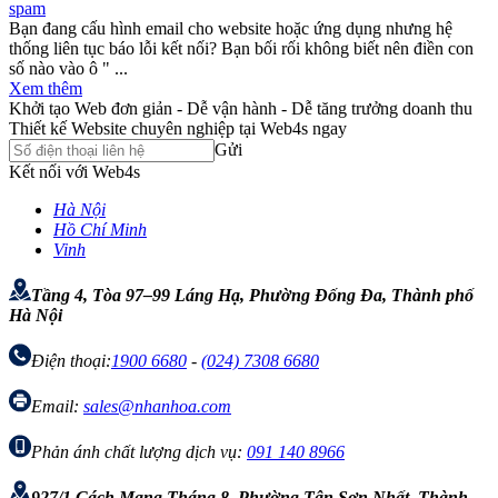
spam
Bạn đang cấu hình email cho website hoặc ứng dụng nhưng hệ
thống liên tục báo lỗi kết nối? Bạn bối rối không biết nên điền con
số nào vào ô " ...
Xem thêm
Khởi tạo Web đơn giản - Dễ vận hành - Dễ tăng trưởng doanh thu
Thiết kế Website chuyên nghiệp tại Web4s ngay
Gửi
Kết nối với Web4s
Hà Nội
Hồ Chí Minh
Vinh
Tầng 4, Tòa 97–99 Láng Hạ, Phường Đống Đa, Thành phố
Hà Nội
Điện thoại:
1900 6680
-
(024) 7308 6680
Email:
sales@nhanhoa.com
Phản ánh chất lượng dịch vụ:
091 140 8966
927/1 Cách Mạng Tháng 8, Phường Tân Sơn Nhất, Thành