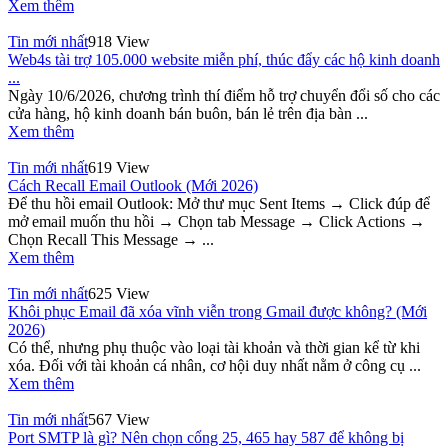
Xem thêm
Tin mới nhất
918 View
Web4s tài trợ 105.000 website miễn phí, thúc đẩy các hộ kinh doanh
...
Ngày 10/6/2026, chương trình thí điểm hỗ trợ chuyển đổi số cho các
cửa hàng, hộ kinh doanh bán buôn, bán lẻ trên địa bàn ...
Xem thêm
Tin mới nhất
619 View
Cách Recall Email Outlook (Mới 2026)
Để thu hồi email Outlook: Mở thư mục Sent Items → Click đúp để
mở email muốn thu hồi → Chọn tab Message → Click Actions →
Chọn Recall This Message → ...
Xem thêm
Tin mới nhất
625 View
Khôi phục Email đã xóa vĩnh viễn trong Gmail được không? (Mới
2026)
Có thể, nhưng phụ thuộc vào loại tài khoản và thời gian kể từ khi
xóa. Đối với tài khoản cá nhân, cơ hội duy nhất nằm ở công cụ ...
Xem thêm
Tin mới nhất
567 View
Port SMTP là gì? Nên chọn cổng 25, 465 hay 587 để không bị