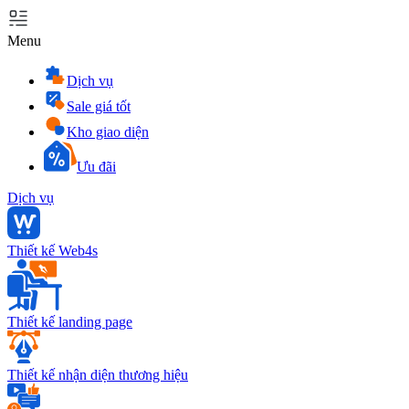
Menu
Dịch vụ
Sale giá tốt
Kho giao diện
Ưu đãi
Dịch vụ
Thiết kế Web4s
Thiết kế landing page
Thiết kế nhận diện thương hiệu