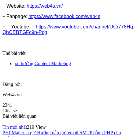
+ Website:
https://web4s.vn/
+ Fanpage:
https://www.facebook.com/web4s
+ Youtube:
https://www.youtube.com/channel/UCr778Hq-
QhCEBTGFc9n-Pcg
Thẻ bài viết:
xu hướng Content Marketing
Đăng bởi:
Web4s.vn
2341
Chia sẻ:
Bài viết liên quan
Tin mới nhất
219 View
PHPMailer là gì? Hướng dẫn gửi email SMTP bằng PHP cho