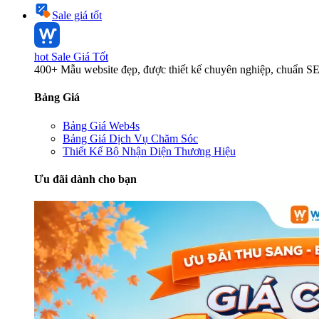
Sale giá tốt
hot
Sale Giá Tốt
400+ Mẫu website đẹp, được thiết kế chuyên nghiệp, chuẩn S
Bảng Giá
Bảng Giá Web4s
Bảng Giá Dịch Vụ Chăm Sóc
Thiết Kế Bộ Nhận Diện Thương Hiệu
Ưu đãi dành cho bạn