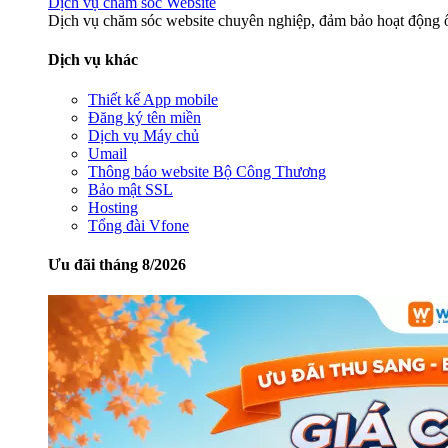
Dịch vụ chăm sóc Website
Dịch vụ chăm sóc website chuyên nghiệp, đảm bảo hoạt động ổ
Dịch vụ khác
Thiết kế App mobile
Đăng ký tên miền
Dịch vụ Máy chủ
Umail
Thông báo website Bộ Công Thương
Bảo mật SSL
Hosting
Tổng đài Vfone
Ưu đãi tháng 8/2026