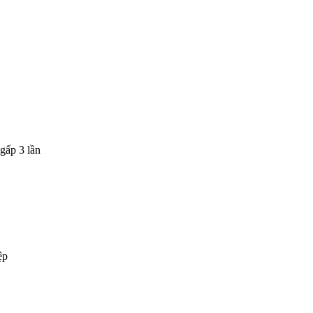
gấp 3 lần
ệp