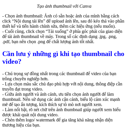
Tạo ảnh thumbnail với Canva
- Chọn ảnh thumbnail: Ảnh có sẵn hoặc ảnh của mình bằng cách
click “Nội dung tải lên” để upload ảnh lên, sau đó kéo thả vào phần
thiết kế và tiến hành chỉnh sửa, thêm các hiệu ứng (nếu muốn).
- Cuối cùng, click chọn “Tải xuống” ở phía góc phải của giao diện
để tải ảnh thumbnail về máy. Trong số các định dạng .jpg, .png,
.pdf, bạn nên chọn .png để chất lượng ảnh tốt nhất.
Cần lưu ý những gì khi tạo thumbnail cho
video?
- Chú trọng sự đồng nhất trong các thumbnail để video của bạn
trông chuyên nghiệp hơn.
- Lựa chọn màu sắc chủ đạo phù hợp với nội dung, thông điệp cần
truyền đạt trong video.
- Giữa ảnh người và ảnh cảnh, ưu tiên chọn ảnh người để làm
thumbnail. Nên sử dụng các ảnh cận cảnh, biểu lộ cảm xúc mạnh
mẽ để tạo ấn tượng, kích thích sự tò mò nơi người xem.
- Làm nổi bật, rõ nét chữ trên ảnh thumbnail giúp người xem hiểu
được khái quát nội dung video.
- Chèn thêm logo/ watermark để gia tăng khả năng nhận diện
thương hiệu của bạn.