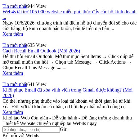
Tin mới nhất
944 View
Web4s tài trợ 105.000 website miễn phí, thúc đẩy các hộ kinh doanh
...
Ngày 10/6/2026, chương trình thí điểm hỗ trợ chuyển đổi số cho các
cửa hàng, hộ kinh doanh bán buôn, bán lẻ trên địa bàn ...
Xem thêm
Tin mới nhất
635 View
Cách Recall Email Outlook (Mới 2026)
Để thu hồi email Outlook: Mở thư mục Sent Items → Click đúp để
mở email muốn thu hồi → Chọn tab Message → Click Actions →
Chọn Recall This Message → ...
Xem thêm
Tin mới nhất
641 View
Khôi phục Email đã xóa vĩnh viễn trong Gmail được không? (Mới
2026)
Có thể, nhưng phụ thuộc vào loại tài khoản và thời gian kể từ khi
xóa. Đối với tài khoản cá nhân, cơ hội duy nhất nằm ở công cụ ...
Xem thêm
Khởi tạo Web đơn giản - Dễ vận hành - Dễ tăng trưởng doanh thu
Thiết kế Website chuyên nghiệp tại Web4s ngay
Gửi
Kết nối với Web4s