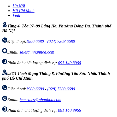
Hà Nội
Hồ Chí Minh
Vinh
Tầng 4, Tòa 97–99 Láng Hạ, Phường Đống Đa, Thành phố
Hà Nội
Điện thoại:
1900 6680
-
(024) 7308 6680
Email:
sales@nhanhoa.com
Phản ánh chất lượng dịch vụ:
091 140 8966
927/1 Cách Mạng Tháng 8, Phường Tân Sơn Nhất, Thành
phố Hồ Chí Minh
Điện thoại:
1900 6680
-
(028) 7308 6680
Email:
hcmsales@nhanhoa.com
Phản ánh chất lượng dịch vụ:
091 140 8966