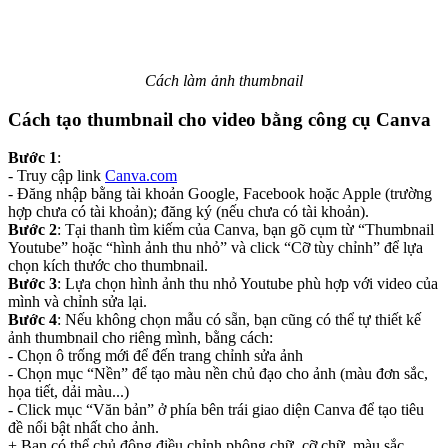
Cách làm ảnh thumbnail
Cách tạo thumbnail cho video bằng công cụ Canva
Bước 1
:
- Truy cập link
Canva.com
- Đăng nhập bằng tài khoản Google, Facebook hoặc Apple (trường
hợp chưa có tài khoản); đăng ký (nếu chưa có tài khoản).
Bước 2
: Tại thanh tìm kiếm của Canva, bạn gõ cụm từ “Thumbnail
Youtube” hoặc “hình ảnh thu nhỏ” và click “Cỡ tùy chỉnh” để lựa
chọn kích thước cho thumbnail.
Bước 3
: Lựa chọn hình ảnh thu nhỏ Youtube phù hợp với video của
mình và chỉnh sửa lại.
Bước 4
: Nếu không chọn mẫu có sẵn, bạn cũng có thể tự thiết kế
ảnh thumbnail cho riêng mình, bằng cách:
- Chọn ô trống mới để đến trang chỉnh sửa ảnh
- Chọn mục “Nền” để tạo màu nền chủ đạo cho ảnh (màu đơn sắc,
họa tiết, dải màu...)
- Click mục “Văn bản” ở phía bên trái giao diện Canva để tạo tiêu
đề nổi bật nhất cho ảnh.
+ Bạn có thể chủ động điều chỉnh phông chữ, cỡ chữ, màu sắc,...