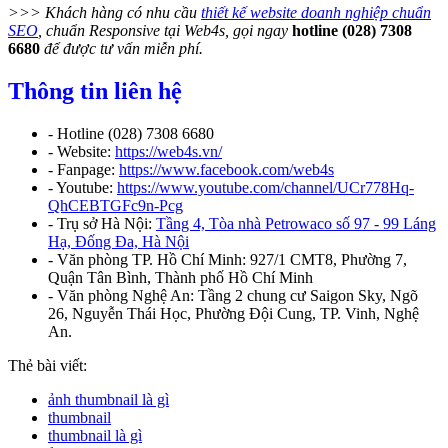
>>> Khách hàng có nhu cầu
thiết kế website doanh nghiệp chuẩn
SEO
, chuẩn Responsive tại Web4s, gọi ngay
hotline (028) 7308
6680
để được tư vấn miễn phí.
Thông tin liên hệ
- Hotline (028) 7308 6680
- Website:
https://web4s.vn/
- Fanpage:
https://www.facebook.com/web4s
- Youtube:
https://www.youtube.com/channel/UCr778Hq-
QhCEBTGFc9n-Pcg
- Trụ sở Hà Nội:
Tầng 4, Tòa nhà Petrowaco số 97 - 99 Láng
Hạ, Đống Đa, Hà Nội
- Văn phòng TP. Hồ Chí Minh: 927/1 CMT8, Phường 7,
Quận Tân Bình, Thành phố Hồ Chí Minh
- Văn phòng Nghệ An: Tầng 2 chung cư Saigon Sky, Ngõ
26, Nguyễn Thái Học, Phường Đội Cung, TP. Vinh, Nghệ
An.
Thẻ bài viết:
ảnh thumbnail là gì
thumbnail
thumbnail là gì