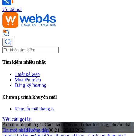
Ưu đã hot
Tìm kiếm nhiều nhất
Thiết kế web
Mua tên miền
Đăng ký hosting
Chương trình khuyến mãi
Khuyến mãi tháng 8
Yêu cầu gọi lại
Ảnh thumbnail là gì - Cách tạo thumbnail nhanh chóng, chuẩn nhất
Tin mới nhất
Hướng dẫn
00:21 - 25/12/2021
Trang chủ
Tin mới nhất
Ảnh thumbnail là gì - Cách tạo thumbnail