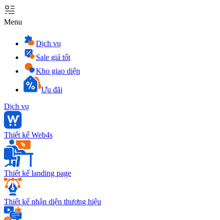
Menu
Dịch vụ
Sale giá tốt
Kho giao diện
Ưu đãi
Dịch vụ
Thiết kế Web4s
Thiết kế landing page
Thiết kế nhận diện thương hiệu