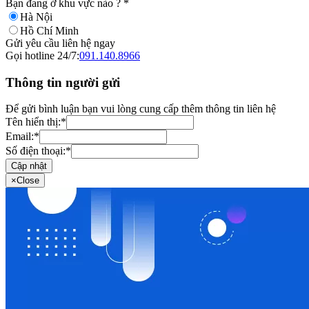
Bạn đang ở khu vực nào ?
*
Hà Nội
Hồ Chí Minh
Gửi yêu cầu liên hệ ngay
Gọi hotline 24/7:
091.140.8966
Thông tin người gửi
Để gửi bình luận bạn vui lòng cung cấp thêm thông tin liên hệ
Tên hiển thị:
*
Email:
*
Số điện thoại:
*
Cập nhật
×
Close