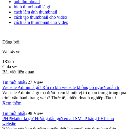
ảnh thumbnail
hình thumbnail là gì
cách làm ảnh thumbnail
cách tạo thumbnail cho video
cách làm thumbnail cho video
Đăng bởi:
Web4s.vn
18525
Chia sẻ:
Bài viết liên quan
Tin mới nhất
227 View
Website Admin là gì? Rủi ro khi website không có người quản trị
Website Admin là gì mà được xem là một vị trí quan trọng trong quá
trình vận hành trang web? Thực tế, nhiều doanh nghiệp đầu tư ...
Xem thêm
Tin mới nhất
298 View
PHPMailer là gì? Hướng dẫn gửi email SMTP bằng PHP cho
website
Website của bạn thường xuyên thất lạc email xác thực hay đơn