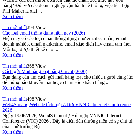
hàng? Đối với các doanh nghiệp vận hành hệ thống, việc tích hợp
PHPMailer là giải ...
Xem thêm
Tin mới nhất
393 View
Các loại email thông dụng hiện nay (2026)
Hiện nay có các loại email thông dụng như email cá nhân, email
doanh nghiệp, email marketing, email giao dịch hay email tạm thời.
Mỗi loại được thiết kế cho ...
Xem thêm
Tin mới nhất
368 View
Cách gửi Mail hàng loạt bằng Gmail (2026)
Bạn đang cần tìm cách gửi mail hàng loạt cho nhiều người cùng lúc
để thông báo khuyến mãi hoặc chăm sóc khách hàng ...
Xem thêm
Tin mới nhất
498 View
Web4S mang Website tích hợp AI tới VNNIC Internet Conference
2026
Ngày 19/06/2026, Web4S tham dự Hội nghị VNNIC Internet
Conference (VIC) 2026 . Đây là diễn đàn thường niên có sự chủ trì
của Thứ trưởng Bộ ...
Xem thêm