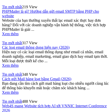
Tin mới nhất
219 View
PHPMailer là gì? Hướng dẫn gửi email SMTP bằng PHP cho
website
Website của bạn thường xuyên thất lạc email xác thực hay đơn
hàng? Đối với các doanh nghiệp vận hành hệ thống, việc tích hợp
PHPMailer là giải ...
Xem thêm
Tin mới nhất
317 View
Các loại email thông dụng hiện nay (2026)
Hiện nay có các loại email thông dụng như email cá nhân, email
doanh nghiệp, email marketing, email giao dịch hay email tạm thời.
Mỗi loại được thiết kế cho ...
Xem thêm
Tin mới nhất
348 View
Cách gửi Mail hàng loạt bằng Gmail (2026)
Bạn đang cần tìm cách gửi mail hàng loạt cho nhiều người cùng lúc
để thông báo khuyến mãi hoặc chăm sóc khách hàng ...
Xem thêm
Tin mới nhất
488 View
Web4S mang Website tích hợp AI tới VNNIC Internet Conference
2026