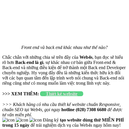
Front end và back end khác nhau như thế nào?
Chắc chắn với những chia sẻ trên đây của
Web4s
, bạn đọc sẽ hiểu
rõ hơn
Back-end là gì
, sự khác nhau cơ bản giữa Front-end &
Back-end và những điều kiện để trở thành một Back end Developer
chuyên nghiệp. Hy vọng đây đều là những kiến thức hữu ích đối
với các bạn quan tâm đến lập trình web nói chung và Back-end nói
riêng cũng như có mong muốn làm việc trong lĩnh vực này.
>>> XEM THÊM:
Thiết kế website
>>> Khách hàng có nhu cầu thiết kế website chuẩn Responsive,
chuẩn SEO tại Web4s, gọi ngay
hotline (028) 7308 6680
để được
tư vấn miễn phí.
Đăng ký
tạo website dùng thử MIỄN PHÍ
trong 15 ngày
để trải nghiệm dịch vụ của Web4s ngay hôm nay!