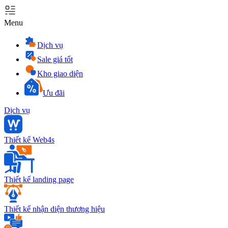
Menu
Dịch vụ
Sale giá tốt
Kho giao diện
Ưu đãi
Dịch vụ
Thiết kế Web4s
Thiết kế landing page
Thiết kế nhận diện thương hiệu