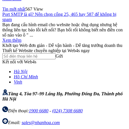
Tin mới nhất
567 View
Port SMTP là gì? Nên chọn cổng 25, 465 hay 587 để không bị
spam
Bạn đang cấu hình email cho website hoặc ứng dụng nhưng hệ
thống liên tục báo lỗi kết nối? Bạn bối rối không biết nên điền con
số nào vào ô " ...
Xem thêm
Khởi tạo Web đơn giản - Dễ vận hành - Dễ tăng trưởng doanh thu
Thiết kế Website chuyên nghiệp tại Web4s ngay
Gửi
Kết nối với Web4s
Hà Nội
Hồ Chí Minh
Vinh
Tầng 4, Tòa 97–99 Láng Hạ, Phường Đống Đa, Thành phố
Hà Nội
Điện thoại:
1900 6680
-
(024) 7308 6680
Email:
sales@nhanhoa.com