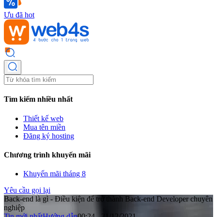
Ưu đã hot
Tìm kiếm nhiều nhất
Thiết kế web
Mua tên miền
Đăng ký hosting
Chương trình khuyến mãi
Khuyến mãi tháng 8
Yêu cầu gọi lại
Back-end là gì - Điều kiện để trở thành Back-end Developer chuyên
nghiệp
Tin mới nhất
Hướng dẫn
00:24 - 31/12/2021