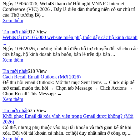
Ngày 19/06/2026, Web4S tham dự Hội nghị VNNIC Internet
Conference (VIC) 2026 . Đây là diễn đàn thường niên có sự chủ trì
của Thứ trưởng Bộ ...
Xem thêm
Tin mới nhất
917 View
Web4s tài trợ 105.000 website miễn phí, thúc đẩy các hộ kinh doanh
...
Ngày 10/6/2026, chương trình thí điểm hỗ trợ chuyển đổi số cho các
cửa hàng, hộ kinh doanh bán buôn, bán lẻ trên địa bàn ...
Xem thêm
Tin mới nhất
618 View
Cách Recall Email Outlook (Mới 2026)
Để thu hồi email Outlook: Mở thư mục Sent Items → Click đúp để
mở email muốn thu hồi → Chọn tab Message → Click Actions →
Chọn Recall This Message → ...
Xem thêm
Tin mới nhất
625 View
Khôi phục Email đã xóa vĩnh viễn trong Gmail được không? (Mới
2026)
Có thể, nhưng phụ thuộc vào loại tài khoản và thời gian kể từ khi
xóa. Đối với tài khoản cá nhân, cơ hội duy nhất nằm ở công cụ ...
Xem thêm