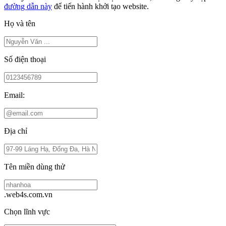
đường dẫn này
để tiến hành khởi tạo website.
Họ và tên
Số điện thoại
Email:
Địa chỉ
Tên miền dùng thử
.web4s.com.vn
Chọn lĩnh vực