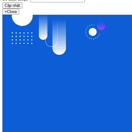
Cập nhật
×
Close