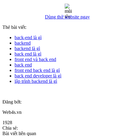
Dùng thử website ngay
Thẻ bài viết:
back-end là gì
backend
backend là gì
back end là gì
front end và back end
back end
front end back end là gì
back end developer là gì
lập trình backend là gì
Đăng bởi:
Web4s.vn
1928
Chia sẻ:
Bài viết liên quan