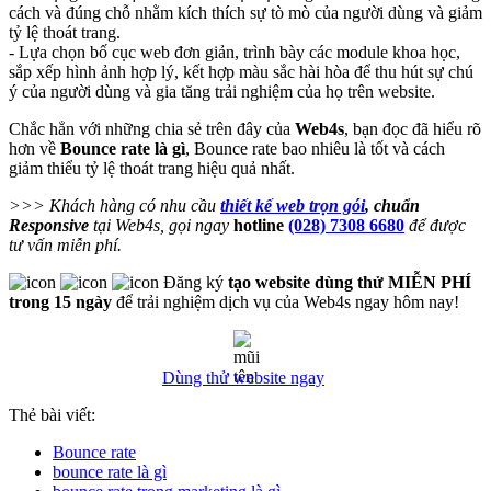
cách và đúng chỗ nhằm kích thích sự tò mò của người dùng và giảm
tỷ lệ thoát trang.
- Lựa chọn bố cục web đơn giản, trình bày các module khoa học,
sắp xếp hình ảnh hợp lý, kết hợp màu sắc hài hòa để thu hút sự chú
ý của người dùng và gia tăng trải nghiệm của họ trên website.
Chắc hẳn với những chia sẻ trên đây của
Web4s
, bạn đọc đã hiểu rõ
hơn về
Bounce rate là gì
, Bounce rate bao nhiêu là tốt và cách
giảm thiểu tỷ lệ thoát trang hiệu quả nhất.
>>> Khách hàng có nhu cầu
thiết kế web trọn gói
, chuẩn
Responsive
tại Web4s, gọi ngay
hotline
(028) 7308 6680
để được
tư vấn miễn phí.
Đăng ký
tạo website dùng thử MIỄN PHÍ
trong 15 ngày
để trải nghiệm dịch vụ của Web4s ngay hôm nay!
Dùng thử website ngay
Thẻ bài viết:
Bounce rate
bounce rate là gì