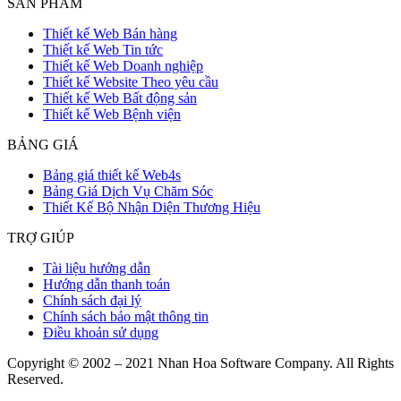
SẢN PHẨM
Thiết kế Web Bán hàng
Thiết kế Web Tin tức
Thiết kế Web Doanh nghiệp
Thiết kế Website Theo yêu cầu
Thiết kế Web Bất động sản
Thiết kế Web Bệnh viện
BẢNG GIÁ
Bảng giá thiết kế Web4s
Bảng Giá Dịch Vụ Chăm Sóc
Thiết Kế Bộ Nhận Diện Thương Hiệu
TRỢ GIÚP
Tài liệu hướng dẫn
Hướng dẫn thanh toán
Chính sách đại lý
Chính sách bảo mật thông tin
Điều khoản sử dụng
Copyright © 2002 – 2021 Nhan Hoa Software Company. All Rights
Reserved.