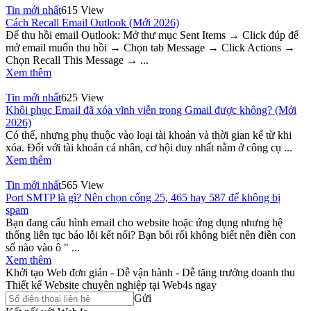
Tin mới nhất
615 View
Cách Recall Email Outlook (Mới 2026)
Để thu hồi email Outlook: Mở thư mục Sent Items → Click đúp để
mở email muốn thu hồi → Chọn tab Message → Click Actions →
Chọn Recall This Message → ...
Xem thêm
Tin mới nhất
625 View
Khôi phục Email đã xóa vĩnh viễn trong Gmail được không? (Mới
2026)
Có thể, nhưng phụ thuộc vào loại tài khoản và thời gian kể từ khi
xóa. Đối với tài khoản cá nhân, cơ hội duy nhất nằm ở công cụ ...
Xem thêm
Tin mới nhất
565 View
Port SMTP là gì? Nên chọn cổng 25, 465 hay 587 để không bị
spam
Bạn đang cấu hình email cho website hoặc ứng dụng nhưng hệ
thống liên tục báo lỗi kết nối? Bạn bối rối không biết nên điền con
số nào vào ô " ...
Xem thêm
Khởi tạo Web đơn giản - Dễ vận hành - Dễ tăng trưởng doanh thu
Thiết kế Website chuyên nghiệp tại Web4s ngay
Gửi