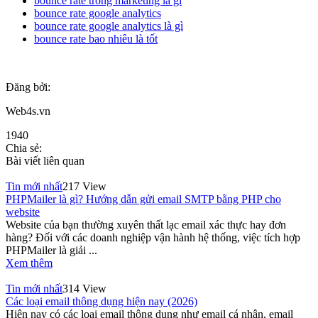
bounce rate trong marketing là gì
bounce rate google analytics
bounce rate google analytics là gì
bounce rate bao nhiêu là tốt
Đăng bởi:
Web4s.vn
1940
Chia sẻ:
Bài viết liên quan
Tin mới nhất
217 View
PHPMailer là gì? Hướng dẫn gửi email SMTP bằng PHP cho
website
Website của bạn thường xuyên thất lạc email xác thực hay đơn
hàng? Đối với các doanh nghiệp vận hành hệ thống, việc tích hợp
PHPMailer là giải ...
Xem thêm
Tin mới nhất
314 View
Các loại email thông dụng hiện nay (2026)
Hiện nay có các loại email thông dụng như email cá nhân, email