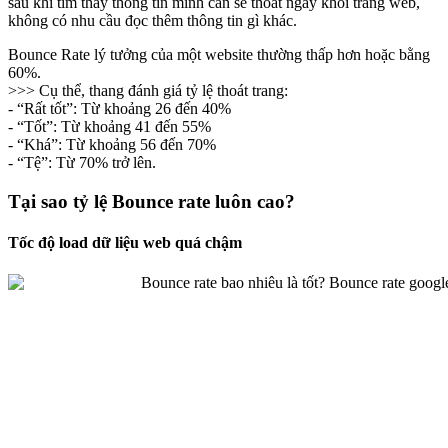
sau khi tìm thấy thông tin mình cần sẽ thoát ngay khỏi trang web,
không có nhu cầu đọc thêm thông tin gì khác.
Bounce Rate lý tưởng của một website thường thấp hơn hoặc bằng
60%.
>>> Cụ thể, thang đánh giá tỷ lệ thoát trang:
- “Rất tốt”: Từ khoảng 26 đến 40%
- “Tốt”: Từ khoảng 41 đến 55%
- “Khá”: Từ khoảng 56 đến 70%
- “Tệ”: Từ 70% trở lên.
Tại sao tỷ lệ Bounce rate luôn cao?
Tốc độ load dữ liệu web quá chậm