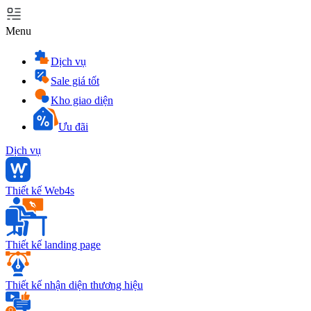
Menu
Dịch vụ
Sale giá tốt
Kho giao diện
Ưu đãi
Dịch vụ
Thiết kế Web4s
Thiết kế landing page
Thiết kế nhận diện thương hiệu