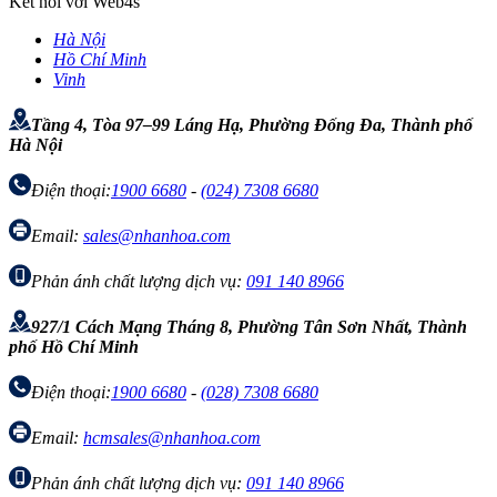
Kết nối với Web4s
Hà Nội
Hồ Chí Minh
Vinh
Tầng 4, Tòa 97–99 Láng Hạ, Phường Đống Đa, Thành phố
Hà Nội
Điện thoại:
1900 6680
-
(024) 7308 6680
Email:
sales@nhanhoa.com
Phản ánh chất lượng dịch vụ:
091 140 8966
927/1 Cách Mạng Tháng 8, Phường Tân Sơn Nhất, Thành
phố Hồ Chí Minh
Điện thoại:
1900 6680
-
(028) 7308 6680
Email:
hcmsales@nhanhoa.com
Phản ánh chất lượng dịch vụ:
091 140 8966