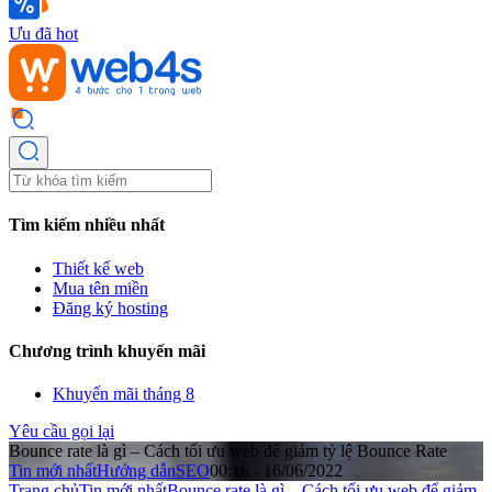
Ưu đã hot
Tìm kiếm nhiều nhất
Thiết kế web
Mua tên miền
Đăng ký hosting
Chương trình khuyến mãi
Khuyến mãi tháng 8
Yêu cầu gọi lại
Bounce rate là gì – Cách tối ưu web để giảm tỷ lệ Bounce Rate
Tin mới nhất
Hướng dẫn
SEO
00:16 - 16/06/2022
Trang chủ
Tin mới nhất
Bounce rate là gì – Cách tối ưu web để giảm