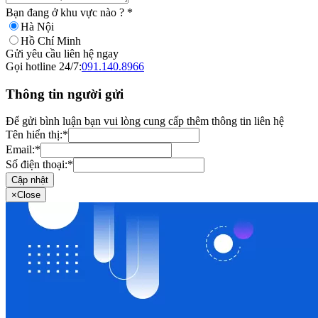
Bạn đang ở khu vực nào ?
*
Hà Nội
Hồ Chí Minh
Gửi yêu cầu liên hệ ngay
Gọi hotline 24/7:
091.140.8966
Thông tin người gửi
Để gửi bình luận bạn vui lòng cung cấp thêm thông tin liên hệ
Tên hiển thị:
*
Email:
*
Số điện thoại:
*
Cập nhật
×
Close