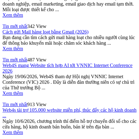
doanh nghiệp, email marketing, email giao dịch hay email tạm thời.
Mỗi loại được thiết kế cho ...
Xem thêm
Tin mới nhất
342 View
Cách gửi Mail hàng loạt bằng Gmail (2026)
Bạn đang cần tìm cách gửi mail hàng loạt cho nhiều người cùng lúc
để thông báo khuyến mãi hoặc chăm sóc khách hàng ...
Xem thêm
Tin mới nhất
487 View
Web4S mang Website tích hợp AI tới VNNIC Internet Conference
2026
Ngày 19/06/2026, Web4S tham dự Hội nghị VNNIC Internet
Conference (VIC) 2026 . Đây là diễn đàn thường niên có sự chủ trì
của Thứ trưởng Bộ ...
Xem thêm
Tin mới nhất
913 View
Web4s tài trợ 105.000 website miễn phí, thúc đẩy các hộ kinh doanh
...
Ngày 10/6/2026, chương trình thí điểm hỗ trợ chuyển đổi số cho các
cửa hàng, hộ kinh doanh bán buôn, bán lẻ trên địa bàn ...
Xem thêm