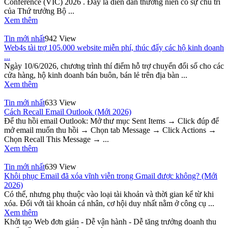
Conference (VIC) 2026 . Đây là diễn đàn thường niên có sự chủ trì
của Thứ trưởng Bộ ...
Xem thêm
Tin mới nhất
942 View
Web4s tài trợ 105.000 website miễn phí, thúc đẩy các hộ kinh doanh
...
Ngày 10/6/2026, chương trình thí điểm hỗ trợ chuyển đổi số cho các
cửa hàng, hộ kinh doanh bán buôn, bán lẻ trên địa bàn ...
Xem thêm
Tin mới nhất
633 View
Cách Recall Email Outlook (Mới 2026)
Để thu hồi email Outlook: Mở thư mục Sent Items → Click đúp để
mở email muốn thu hồi → Chọn tab Message → Click Actions →
Chọn Recall This Message → ...
Xem thêm
Tin mới nhất
639 View
Khôi phục Email đã xóa vĩnh viễn trong Gmail được không? (Mới
2026)
Có thể, nhưng phụ thuộc vào loại tài khoản và thời gian kể từ khi
xóa. Đối với tài khoản cá nhân, cơ hội duy nhất nằm ở công cụ ...
Xem thêm
Khởi tạo Web đơn giản - Dễ vận hành - Dễ tăng trưởng doanh thu