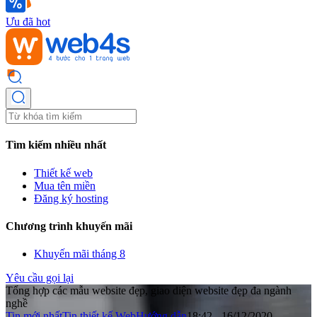
Ưu đã hot
Tìm kiếm nhiều nhất
Thiết kế web
Mua tên miền
Đăng ký hosting
Chương trình khuyến mãi
Khuyến mãi tháng 8
Yêu cầu gọi lại
Tổng hợp các mẫu website đẹp, giao diện website đẹp đa ngành
nghề
Tin mới nhất
Tin thiết kế Web
Hướng dẫn
18:42 - 16/12/2020