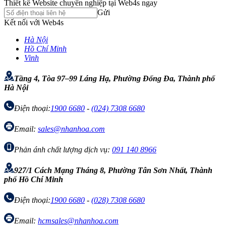
Thiết kế Website chuyên nghiệp tại Web4s ngay
Gửi
Kết nối với Web4s
Hà Nội
Hồ Chí Minh
Vinh
Tầng 4, Tòa 97–99 Láng Hạ, Phường Đống Đa, Thành phố
Hà Nội
Điện thoại:
1900 6680
-
(024) 7308 6680
Email:
sales@nhanhoa.com
Phản ánh chất lượng dịch vụ:
091 140 8966
927/1 Cách Mạng Tháng 8, Phường Tân Sơn Nhất, Thành
phố Hồ Chí Minh
Điện thoại:
1900 6680
-
(028) 7308 6680
Email:
hcmsales@nhanhoa.com