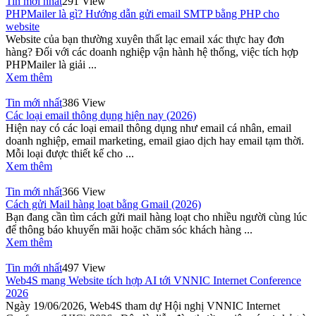
Tin mới nhất
291 View
PHPMailer là gì? Hướng dẫn gửi email SMTP bằng PHP cho
website
Website của bạn thường xuyên thất lạc email xác thực hay đơn
hàng? Đối với các doanh nghiệp vận hành hệ thống, việc tích hợp
PHPMailer là giải ...
Xem thêm
Tin mới nhất
386 View
Các loại email thông dụng hiện nay (2026)
Hiện nay có các loại email thông dụng như email cá nhân, email
doanh nghiệp, email marketing, email giao dịch hay email tạm thời.
Mỗi loại được thiết kế cho ...
Xem thêm
Tin mới nhất
366 View
Cách gửi Mail hàng loạt bằng Gmail (2026)
Bạn đang cần tìm cách gửi mail hàng loạt cho nhiều người cùng lúc
để thông báo khuyến mãi hoặc chăm sóc khách hàng ...
Xem thêm
Tin mới nhất
497 View
Web4S mang Website tích hợp AI tới VNNIC Internet Conference
2026
Ngày 19/06/2026, Web4S tham dự Hội nghị VNNIC Internet