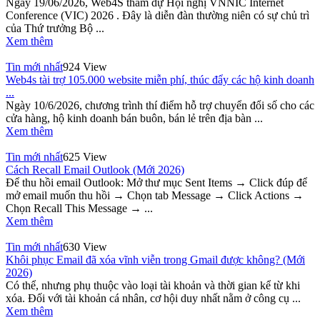
Ngày 19/06/2026, Web4S tham dự Hội nghị VNNIC Internet
Conference (VIC) 2026 . Đây là diễn đàn thường niên có sự chủ trì
của Thứ trưởng Bộ ...
Xem thêm
Tin mới nhất
924 View
Web4s tài trợ 105.000 website miễn phí, thúc đẩy các hộ kinh doanh
...
Ngày 10/6/2026, chương trình thí điểm hỗ trợ chuyển đổi số cho các
cửa hàng, hộ kinh doanh bán buôn, bán lẻ trên địa bàn ...
Xem thêm
Tin mới nhất
625 View
Cách Recall Email Outlook (Mới 2026)
Để thu hồi email Outlook: Mở thư mục Sent Items → Click đúp để
mở email muốn thu hồi → Chọn tab Message → Click Actions →
Chọn Recall This Message → ...
Xem thêm
Tin mới nhất
630 View
Khôi phục Email đã xóa vĩnh viễn trong Gmail được không? (Mới
2026)
Có thể, nhưng phụ thuộc vào loại tài khoản và thời gian kể từ khi
xóa. Đối với tài khoản cá nhân, cơ hội duy nhất nằm ở công cụ ...
Xem thêm