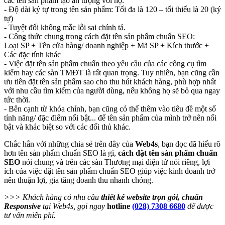
các tên sản phẩm tạo ấn tượng với họ.
- Độ dài ký tự trong tên sản phẩm: Tối đa là 120 – tối thiểu là 20 (ký
tự)
- Tuyệt đối không mắc lỗi sai chính tả.
- Công thức chung trong cách đặt tên sản phẩm chuẩn SEO:
Loại SP + Tên cửa hàng/ doanh nghiệp + Mã SP + Kích thước +
Các đặc tính khác
- Việc đặt tên sản phẩm chuẩn theo yêu cầu của các công cụ tìm
kiếm hay các sàn TMĐT là rất quan trọng. Tuy nhiên, bạn cũng cần
ưu tiên đặt tên sản phẩm sao cho thu hút khách hàng, phù hợp nhất
với nhu cầu tìm kiếm của người dùng, nếu không họ sẽ bỏ qua ngay
tức thời.
- Bên cạnh từ khóa chính, bạn cũng có thể thêm vào tiêu đề một số
tính năng/ đặc điểm nổi bật... để tên sản phẩm của mình trở nên nổi
bật và khác biệt so với các đối thủ khác.
Chắc hẳn với những chia sẻ trên đây của
Web4s
, bạn đọc đã hiểu rõ
hơn tên sản phẩm chuẩn SEO là gì,
cách đặt tên sản phẩm chuẩn
SEO
nói chung và trên các sàn Thương mại điện tử nói riêng, lợi
ích của việc đặt tên sản phẩm chuẩn SEO giúp việc kinh doanh trở
nên thuận lợi, gia tăng doanh thu nhanh chóng.
>>> Khách hàng có nhu cầu
thiết kế website trọn gói,
chuẩn
Responsive
tại Web4s, gọi ngay
hotline
(028) 7308 6680
để được
tư vấn miễn phí.