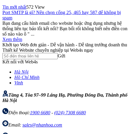
Tin mới nhất
572 View
Port SMTP là gì? Nên chọn cổng 25, 465 hay 587 để không bị
spam
Bạn đang cấu hình email cho website hoặc ứng dụng nhưng hệ
thống liên tục báo lỗi kết nối? Bạn bối rối không biết nên điền con
số nào vào ô " ...
Xem thêm
Khởi tạo Web đơn giản - Dễ vận hành - Dễ tăng trưởng doanh thu
Thiết kế Website chuyên nghiệp tại Web4s ngay
Gửi
Kết nối với Web4s
Hà Nội
Hồ Chí Minh
Vinh
Tầng 4, Tòa 97–99 Láng Hạ, Phường Đống Đa, Thành phố
Hà Nội
Điện thoại:
1900 6680
-
(024) 7308 6680
Email:
sales@nhanhoa.com