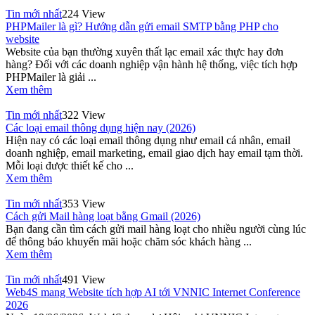
Tin mới nhất
224 View
PHPMailer là gì? Hướng dẫn gửi email SMTP bằng PHP cho
website
Website của bạn thường xuyên thất lạc email xác thực hay đơn
hàng? Đối với các doanh nghiệp vận hành hệ thống, việc tích hợp
PHPMailer là giải ...
Xem thêm
Tin mới nhất
322 View
Các loại email thông dụng hiện nay (2026)
Hiện nay có các loại email thông dụng như email cá nhân, email
doanh nghiệp, email marketing, email giao dịch hay email tạm thời.
Mỗi loại được thiết kế cho ...
Xem thêm
Tin mới nhất
353 View
Cách gửi Mail hàng loạt bằng Gmail (2026)
Bạn đang cần tìm cách gửi mail hàng loạt cho nhiều người cùng lúc
để thông báo khuyến mãi hoặc chăm sóc khách hàng ...
Xem thêm
Tin mới nhất
491 View
Web4S mang Website tích hợp AI tới VNNIC Internet Conference
2026