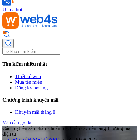
Ưu đã hot
Tìm kiếm nhiều nhất
Thiết kế web
Mua tên miền
Đăng ký hosting
Chương trình khuyến mãi
Khuyến mãi tháng 8
Yêu cầu gọi lại
Cách đặt tên sản phẩm chuẩn SEO trên các nền tảng Thương mại
điện tử
Tin mới nhất
Hướng dẫn
SEO
17:18 - 10/08/2022