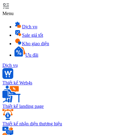
Menu
Dịch vụ
Sale giá tốt
Kho giao diện
Ưu đãi
Dịch vụ
Thiết kế Web4s
Thiết kế landing page
Thiết kế nhận diện thương hiệu