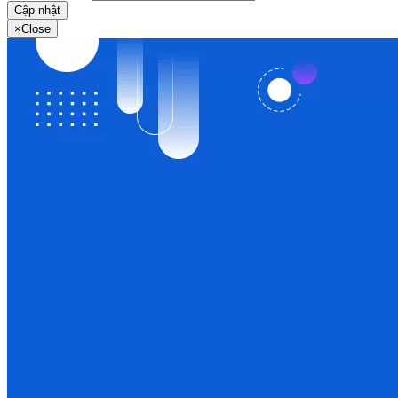
Cập nhật
×
Close