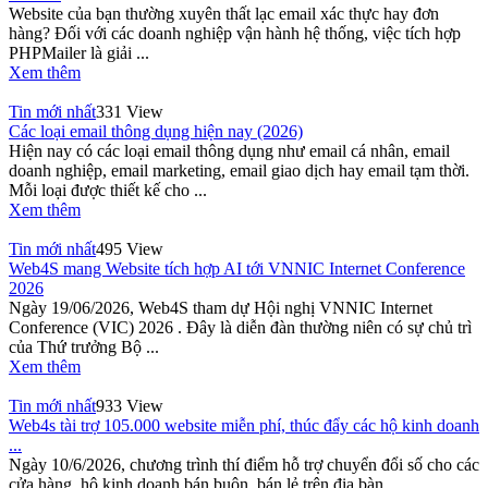
Website của bạn thường xuyên thất lạc email xác thực hay đơn
hàng? Đối với các doanh nghiệp vận hành hệ thống, việc tích hợp
PHPMailer là giải ...
Xem thêm
Tin mới nhất
331 View
Các loại email thông dụng hiện nay (2026)
Hiện nay có các loại email thông dụng như email cá nhân, email
doanh nghiệp, email marketing, email giao dịch hay email tạm thời.
Mỗi loại được thiết kế cho ...
Xem thêm
Tin mới nhất
495 View
Web4S mang Website tích hợp AI tới VNNIC Internet Conference
2026
Ngày 19/06/2026, Web4S tham dự Hội nghị VNNIC Internet
Conference (VIC) 2026 . Đây là diễn đàn thường niên có sự chủ trì
của Thứ trưởng Bộ ...
Xem thêm
Tin mới nhất
933 View
Web4s tài trợ 105.000 website miễn phí, thúc đẩy các hộ kinh doanh
...
Ngày 10/6/2026, chương trình thí điểm hỗ trợ chuyển đổi số cho các
cửa hàng, hộ kinh doanh bán buôn, bán lẻ trên địa bàn ...