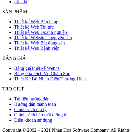
Liên hệ
SẢN PHẨM
Thiết kế Web Bán hàng
Thiết kế Web Tin tức
Thiết kế Web Doanh nghiệp
Thiết kế Website Theo yêu cầu
Thiết kế Web Bất động sản
Thiết kế Web Bệnh viện
BẢNG GIÁ
Bảng giá thiết kế Web4s
Bảng Giá Dịch Vụ Chăm Sóc
Thiết Kế Bộ Nhận Diện Thương Hiệu
TRỢ GIÚP
Tài liệu hướng dẫn
Hướng dẫn thanh toán
Chính sách đại lý
Chính sách bảo mật thông tin
Điều khoản sử dụng
Copyright © 2002 – 2021 Nhan Hoa Software Company. All Rights