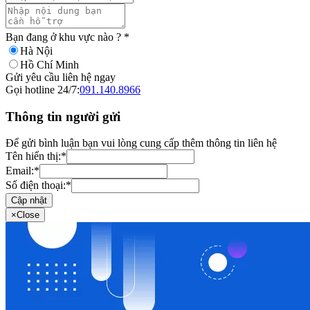
Bạn đang ở khu vực nào ?
*
Hà Nội
Hồ Chí Minh
Gửi yêu cầu liên hệ ngay
Gọi hotline 24/7:
091.140.8966
Thông tin người gửi
Để gửi bình luận bạn vui lòng cung cấp thêm thông tin liên hệ
Tên hiển thị:
*
Email:
*
Số điện thoại:
*
Cập nhật
×
Close