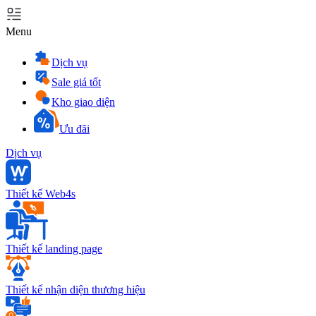
Menu
Dịch vụ
Sale giá tốt
Kho giao diện
Ưu đãi
Dịch vụ
Thiết kế Web4s
Thiết kế landing page
Thiết kế nhận diện thương hiệu