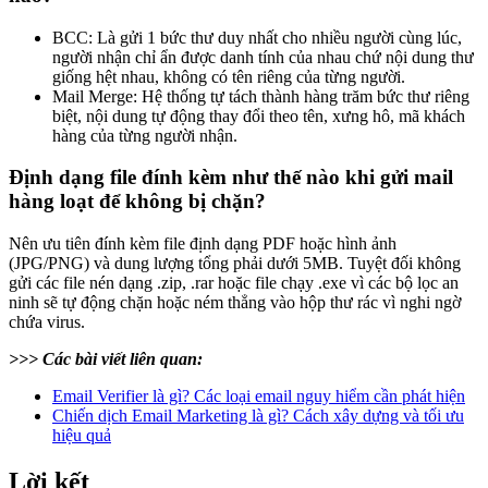
BCC: Là gửi 1 bức thư duy nhất cho nhiều người cùng lúc,
người nhận chỉ ẩn được danh tính của nhau chứ nội dung thư
giống hệt nhau, không có tên riêng của từng người.
Mail Merge: Hệ thống tự tách thành hàng trăm bức thư riêng
biệt, nội dung tự động thay đổi theo tên, xưng hô, mã khách
hàng của từng người nhận.
Định dạng file đính kèm như thế nào khi gửi mail
hàng loạt để không bị chặn?
Nên ưu tiên đính kèm file định dạng PDF hoặc hình ảnh
(JPG/PNG) và dung lượng tổng phải dưới 5MB. Tuyệt đối không
gửi các file nén dạng .zip, .rar hoặc file chạy .exe vì các bộ lọc an
ninh sẽ tự động chặn hoặc ném thẳng vào hộp thư rác vì nghi ngờ
chứa virus.
>>> Các bài viết liên quan:
Email Verifier là gì? Các loại email nguy hiểm cần phát hiện
Chiến dịch Email Marketing là gì? Cách xây dựng và tối ưu
hiệu quả
Lời kết