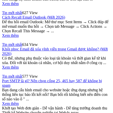
Xem thêm
Tin mới nhất
627 View
Cách Recall Email Outlook (Mới 2026)
Để thu hồi email Outlook: Mở thư mục Sent Items → Click đúp để
mở email muốn thu hồi → Chọn tab Message → Click Actions →
Chọn Recall This Message → ...
Xem thêm
Tin mới nhất
634 View
Khôi phục Email đã xóa vĩnh viễn trong Gmail được không? (Mới
2026)
Có thể, nhưng phụ thuộc vào loại tài khoản và thời gian kể từ khi
xóa. Đối với tài khoản cá nhân, cơ hội duy nhất nằm ở công cụ ...
Xem thêm
Tin mới nhất
577 View
Port SMTP là gì? Nên chọn cổng 25, 465 hay 587 để không bị
spam
Bạn đang cấu hình email cho website hoặc ứng dụng nhưng hệ
thống liên tục báo lỗi kết nối? Bạn bối rối không biết nên điền con
số nào vào ô " ...
Xem thêm
Khởi tạo Web đơn giản - Dễ vận hành - Dễ tăng trưởng doanh thu
Thiết kế Website chuyên nghiệp tại Web4s ngay