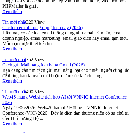
hàng? Đối với các doanh nghiệp vận hành hệ thống, việc tích hợp
PHPMailer là giải ...
Xem thêm
Tin mới nhất
320 View
Các loại email thông dụng hiện nay (2026)
Hiện nay có các loại email thông dụng như email cá nhân, email
doanh nghiệp, email marketing, email giao dịch hay email tạm thời.
Mỗi loại được thiết kế cho ...
Xem thêm
Tin mới nhất
352 View
Cách gửi Mail hàng loạt bằng Gmail (2026)
Bạn đang cần tìm cách gửi mail hàng loạt cho nhiều người cùng lúc
để thông báo khuyến mãi hoặc chăm sóc khách hàng ...
Xem thêm
Tin mới nhất
490 View
Web4S mang Website tích hợp AI tới VNNIC Internet Conference
2026
Ngày 19/06/2026, Web4S tham dự Hội nghị VNNIC Internet
Conference (VIC) 2026 . Đây là diễn đàn thường niên có sự chủ trì
của Thứ trưởng Bộ ...
Xem thêm