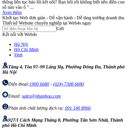
thống liên tục báo lỗi kết nối? Bạn bối rối không biết nên điền con
số nào vào ô " ...
Xem thêm
Khởi tạo Web đơn giản - Dễ vận hành - Dễ tăng trưởng doanh thu
Thiết kế Website chuyên nghiệp tại Web4s ngay
Gửi
Kết nối với Web4s
Hà Nội
Hồ Chí Minh
Vinh
Tầng 4, Tòa 97–99 Láng Hạ, Phường Đống Đa, Thành phố
Hà Nội
Điện thoại:
1900 6680
-
(024) 7308 6680
Email:
sales@nhanhoa.com
Phản ánh chất lượng dịch vụ:
091 140 8966
927/1 Cách Mạng Tháng 8, Phường Tân Sơn Nhất, Thành
phố Hồ Chí Minh