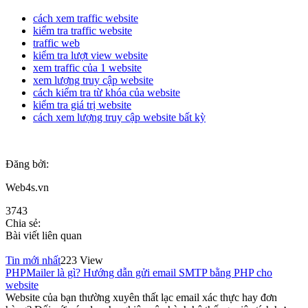
cách xem traffic website
kiểm tra traffic website
traffic web
kiểm tra lượt view website
xem traffic của 1 website
xem lượng truy cập website
cách kiểm tra từ khóa của website
kiểm tra giá trị website
cách xem lượng truy cập website bất kỳ
Đăng bởi:
Web4s.vn
3743
Chia sẻ:
Bài viết liên quan
Tin mới nhất
223 View
PHPMailer là gì? Hướng dẫn gửi email SMTP bằng PHP cho
website
Website của bạn thường xuyên thất lạc email xác thực hay đơn