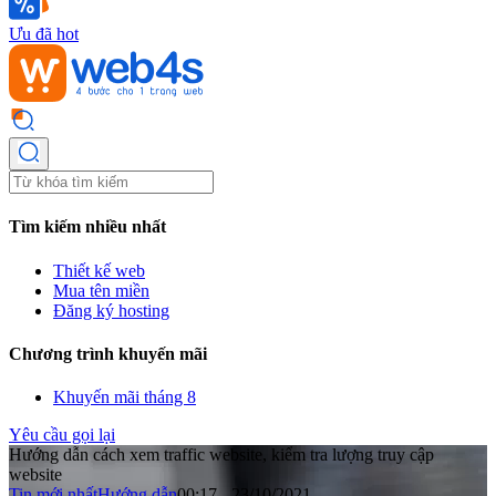
Ưu đã hot
Tìm kiếm nhiều nhất
Thiết kế web
Mua tên miền
Đăng ký hosting
Chương trình khuyến mãi
Khuyến mãi tháng 8
Yêu cầu gọi lại
Hướng dẫn cách xem traffic website, kiểm tra lượng truy cập
website
Tin mới nhất
Hướng dẫn
00:17 - 23/10/2021