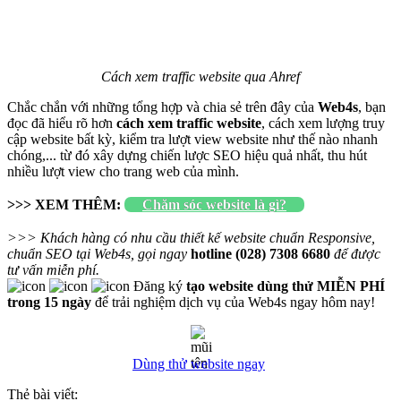
Cách xem traffic website qua Ahref
Chắc chắn với những tổng hợp và chia sẻ trên đây của
Web4s
, bạn
đọc đã hiểu rõ hơn
cách xem traffic website
, cách xem lượng truy
cập website bất kỳ, kiểm tra lượt view website như thế nào nhanh
chóng,... từ đó xây dựng chiến lược SEO hiệu quả nhất, thu hút
nhiều lượt view cho trang web của mình.
>>> XEM THÊM:
Chăm sóc website là gì?
>>> Khách hàng có nhu cầu thiết kế website chuẩn Responsive,
chuẩn SEO tại Web4s, gọi ngay
hotline (028) 7308 6680
để được
tư vấn miễn phí.
Đăng ký
tạo website dùng thử MIỄN PHÍ
trong 15 ngày
để trải nghiệm dịch vụ của Web4s ngay hôm nay!
Dùng thử website ngay
Thẻ bài viết: