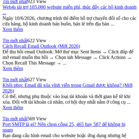
Tin mới nhất
923 View
Web4s tài trợ 105.000 website miễn phí, thúc đẩy các hộ kinh doanh
...
Ngày 10/6/2026, chương trình thí điểm hỗ trợ chuyển đổi số cho các
cửa hàng, hộ kinh doanh bán buôn, bán lẻ trên địa bàn ...
Xem thêm
Tin mới nhất
622 View
Cách Recall Email Outlook (Mới 2026)
Để thu hồi email Outlook: Mở thư mục Sent Items → Click đúp để
mở email muốn thu hồi → Chọn tab Message → Click Actions →
Chọn Recall This Message → ...
Xem thêm
Tin mới nhất
627 View
Khôi phục Email đã xóa vĩnh viễn trong Gmail được không? (Mới
2026)
Có thể, nhưng phụ thuộc vào loại tài khoản và thời gian kể từ khi
xóa. Đối với tài khoản cá nhân, cơ hội duy nhất nằm ở công cụ ...
Xem thêm
Tin mới nhất
569 View
Port SMTP là gì? Nên chọn cổng 25, 465 hay 587 để không bị
spam
Bạn đang cấu hình email cho website hoặc ứng dụng nhưng hệ