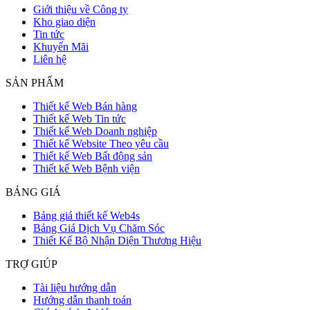
Giới thiệu về Công ty
Kho giao diện
Tin tức
Khuyến Mãi
Liên hệ
SẢN PHẨM
Thiết kế Web Bán hàng
Thiết kế Web Tin tức
Thiết kế Web Doanh nghiệp
Thiết kế Website Theo yêu cầu
Thiết kế Web Bất động sản
Thiết kế Web Bệnh viện
BẢNG GIÁ
Bảng giá thiết kế Web4s
Bảng Giá Dịch Vụ Chăm Sóc
Thiết Kế Bộ Nhận Diện Thương Hiệu
TRỢ GIÚP
Tài liệu hướng dẫn
Hướng dẫn thanh toán