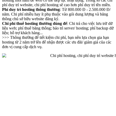
hosting mỗi năm để web có thể tiếp tục hoạt động. Trong số các chi
phí duy trì website, chi phí hosting sẽ cao hơn phí duy trì tên miền.
Phí duy trì hosting thông thường
: Từ 800.000 Đ - 2.500.000 Đ/
năm. Chi phí nhiều hay ít phụ thuộc vào gói dung lượng và băng
thông chủ sở hữu website đăng ký.
Chi phí thuê hosting thường dùng để
: Chi trả cho việc lưu trữ dữ
liệu web; phí thuê băng thông; bảo trì server/ hosting; phí backup dữ
liệu; hỗ trợ khách hàng...
>>> Thông thường để tiết kiệm chi phí, bạn nên lựa chọn gia hạn
hosting từ 2 năm trở lên để nhận được các ưu đãi/ giảm giá của các
đơn vị cung cấp dịch vụ.