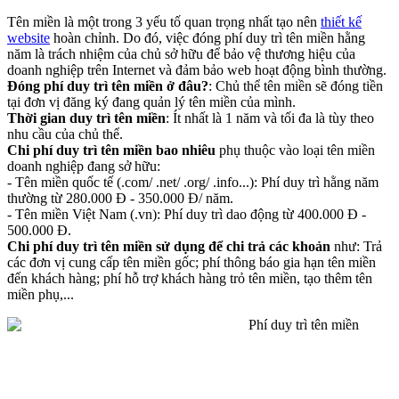
Tên miền là một trong 3 yếu tố quan trọng nhất tạo nên
thiết kế
website
hoàn chỉnh. Do đó, việc đóng phí duy trì tên miền hằng
năm là trách nhiệm của chủ sở hữu để bảo vệ thương hiệu của
doanh nghiệp trên Internet và đảm bảo web hoạt động bình thường.
Đóng phí duy trì tên miền ở đâu?
: Chủ thể tên miền sẽ đóng tiền
tại đơn vị đăng ký đang quản lý tên miền của mình.
Thời gian duy trì tên miền
: Ít nhất là 1 năm và tối đa là tùy theo
nhu cầu của chủ thể.
Chi phí duy trì tên miền bao nhiêu
phụ thuộc vào loại tên miền
doanh nghiệp đang sở hữu:
- Tên miền quốc tế (.com/ .net/ .org/ .info...): Phí duy trì hằng năm
thường từ 280.000 Đ - 350.000 Đ/ năm.
- Tên miền Việt Nam (.vn): Phí duy trì dao động từ 400.000 Đ -
500.000 Đ.
Chi phí duy trì tên miền sử dụng để chi trả các khoản
như: Trả
các đơn vị cung cấp tên miền gốc; phí thông báo gia hạn tên miền
đến khách hàng; phí hỗ trợ khách hàng trỏ tên miền, tạo thêm tên
miền phụ,...