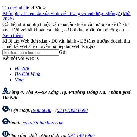
Tin mới nhất
634 View
Khôi phục Email đã xóa vĩnh viễn trong Gmail được không? (Mới
2026)
Có thể, nhưng phụ thuộc vào loại tài khoản và thời gian kể từ khi
xóa. Đối với tài khoản cá nhân, cơ hội duy nhất nằm ở công cụ ...
Xem thêm
Khởi tạo Web đơn giản - Dễ vận hành - Dễ tăng trưởng doanh thu
Thiết kế Website chuyên nghiệp tại Web4s ngay
Gửi
Kết nối với Web4s
Hà Nội
Hồ Chí Minh
Vinh
Tầng 4, Tòa 97–99 Láng Hạ, Phường Đống Đa, Thành phố
Hà Nội
Điện thoại:
1900 6680
-
(024) 7308 6680
Email:
sales@nhanhoa.com
Phản ánh chất lượng dịch vụ:
091 140 8966