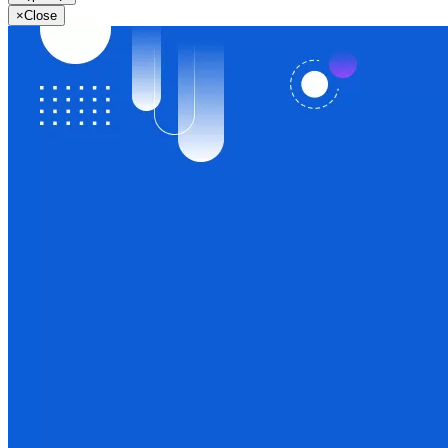
×
Close