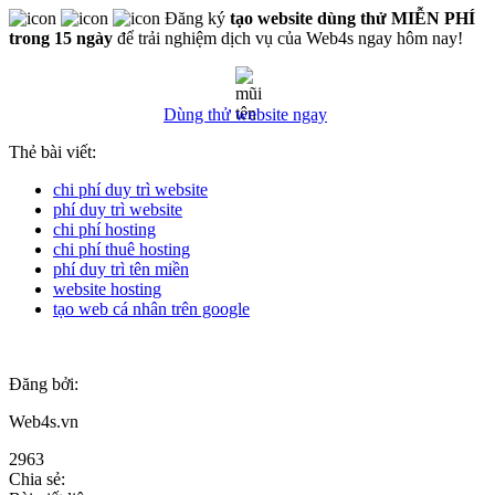
Đăng ký
tạo website dùng thử MIỄN PHÍ
trong 15 ngày
để trải nghiệm dịch vụ của Web4s ngay hôm nay!
Dùng thử website ngay
Thẻ bài viết:
chi phí duy trì website
phí duy trì website
chi phí hosting
chi phí thuê hosting
phí duy trì tên miền
website hosting
tạo web cá nhân trên google
Đăng bởi:
Web4s.vn
2963
Chia sẻ: