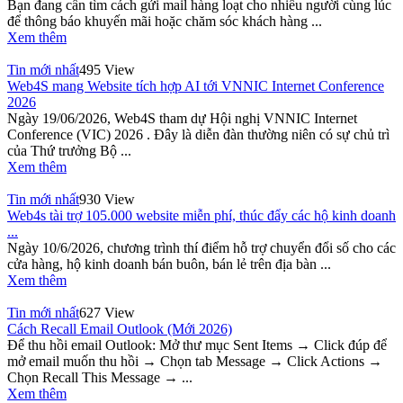
Bạn đang cần tìm cách gửi mail hàng loạt cho nhiều người cùng lúc
để thông báo khuyến mãi hoặc chăm sóc khách hàng ...
Xem thêm
Tin mới nhất
495 View
Web4S mang Website tích hợp AI tới VNNIC Internet Conference
2026
Ngày 19/06/2026, Web4S tham dự Hội nghị VNNIC Internet
Conference (VIC) 2026 . Đây là diễn đàn thường niên có sự chủ trì
của Thứ trưởng Bộ ...
Xem thêm
Tin mới nhất
930 View
Web4s tài trợ 105.000 website miễn phí, thúc đẩy các hộ kinh doanh
...
Ngày 10/6/2026, chương trình thí điểm hỗ trợ chuyển đổi số cho các
cửa hàng, hộ kinh doanh bán buôn, bán lẻ trên địa bàn ...
Xem thêm
Tin mới nhất
627 View
Cách Recall Email Outlook (Mới 2026)
Để thu hồi email Outlook: Mở thư mục Sent Items → Click đúp để
mở email muốn thu hồi → Chọn tab Message → Click Actions →
Chọn Recall This Message → ...
Xem thêm