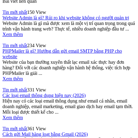
Bài viết liên quan
Tin mới nhất
150 View
Website Admin là gì? Rủi ro khi website không có người quản trị
Website Admin là gì mà được xem là một vị trí quan trọng trong quá
trình vận hành trang web? Thực tế, nhiều doanh nghiệp đầu tư ...
Xem thêm
Tin mới nhất
234 View
PHPMailer là gì? Hướng dẫn gửi email SMTP bằng PHP cho
website
Website của bạn thường xuyên thất lạc email xác thực hay đơn
hàng? Đối với các doanh nghiệp vận hành hệ thống, việc tích hợp
PHPMailer là giải ...
Xem thêm
Tin mới nhất
331 View
Các loại email thông dụng hiện nay (2026)
Hiện nay có các loại email thông dụng như email cá nhân, email
doanh nghiệp, email marketing, email giao dịch hay email tạm thời.
Mỗi loại được thiết kế cho ...
Xem thêm
Tin mới nhất
361 View
Cách gửi Mail hàng loạt bằng Gmail (2026)