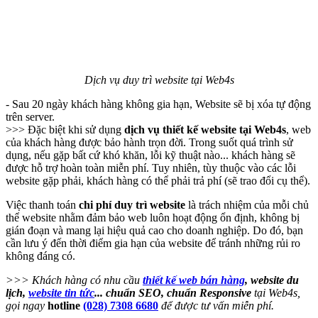
Dịch vụ duy trì website tại Web4s
- Sau 20 ngày khách hàng không gia hạn, Website sẽ bị xóa tự động
trên server.
>>> Đặc biệt khi sử dụng
dịch vụ thiết kế website tại Web4s
, web
của khách hàng được bảo hành trọn đời. Trong suốt quá trình sử
dụng, nếu gặp bất cứ khó khăn, lỗi kỹ thuật nào... khách hàng sẽ
được hỗ trợ hoàn toàn miễn phí. Tuy nhiên, tùy thuộc vào các lỗi
website gặp phải, khách hàng có thể phải trả phí (sẽ trao đổi cụ thể).
Việc thanh toán
chi phí duy trì website
là trách nhiệm của mỗi chủ
thể website nhằm đảm bảo web luôn hoạt động ổn định, không bị
gián đoạn và mang lại hiệu quả cao cho doanh nghiệp. Do đó, bạn
cần lưu ý đến thời điểm gia hạn của website để tránh những rủi ro
không đáng có.
>>> Khách hàng có nhu cầu
thiết kế web bán hàng
, website du
lịch,
website tin tức
... chuẩn SEO, chuẩn Responsive
tại Web4s,
gọi ngay
hotline
(028) 7308 6680
để được tư vấn miễn phí.