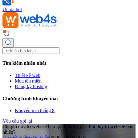
Ưu đã hot
Tìm kiếm nhiều nhất
Thiết kế web
Mua tên miền
Đăng ký hosting
Chương trình khuyến mãi
Khuyến mãi tháng 8
Yêu cầu gọi lại
Chi phí duy trì website bao gồm những gì – Phí duy trì website bao
nhiêu?
Tin mới nhất
Hướng dẫn
00:00 - 06/04/2022