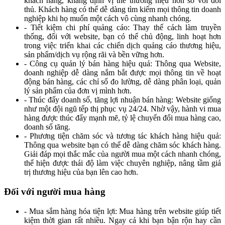
khách hàng, khẳng định vị thế thương hiệu hơn so với đối
thủ. Khách hàng có thể dễ dàng tìm kiếm mọi thông tin doanh
nghiệp khi họ muốn một cách vô cùng nhanh chóng.
- Tiết kiệm chi phí quảng cáo: Thay thế cách làm truyền
thống, đối với website, bạn có thể chủ động, linh hoạt hơn
trong việc triển khai các chiến dịch quảng cáo thương hiệu,
sản phẩm/dịch vụ rộng rãi và bền vững hơn.
- Công cụ quản lý bán hàng hiệu quả: Thông qua Website,
doanh nghiệp dễ dàng nắm bắt được mọi thông tin về hoạt
động bán hàng, các chỉ số đo lường, dễ dàng phân loại, quản
lý sản phẩm của đơn vị mình hơn.
- Thúc đấy doanh số, tăng lợi nhuận bán hàng: Website giống
như một đội ngũ tếp thị phục vụ 24/24. Nhờ vậy, hành vi mua
hàng được thúc đẩy mạnh mẽ, tỷ lệ chuyển đổi mua hàng cao,
doanh số tăng.
- Phương tiện chăm sóc và tương tác khách hàng hiệu quả:
Thông qua website bạn có thể dễ dàng chăm sóc khách hàng.
Giải đáp mọi thắc mắc của người mua một cách nhanh chóng,
thể hiện được thái độ làm việc chuyên nghiệp, nâng tầm giá
trị thương hiệu của bạn lên cao hơn.
Đối với người mua hàng
- Mua sắm hàng hóa tiện lợi: Mua hàng trên website giúp tiết
kiệm thời gian rất nhiều. Ngay cả khi bạn bận rộn hay cần