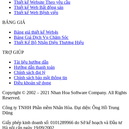
Thiết kế Website Theo yêu cầu
Thiết kế Web Bất động sản
Thiết kế Web Bệnh viện
BẢNG GIÁ
Bảng giá thiết kế Web4s
Bảng Giá Dịch Vụ Chăm Sóc
Thiết Kế Bộ Nhận Diện Thương Hiệu
TRỢ GIÚP
Tài liệu hướng dẫn
Hướng dẫn thanh toán
Chính sách đại lý
Chính sách bảo mật thông tin
Điều khoản sử dụng
Copyright © 2002 – 2021 Nhan Hoa Software Company. All Rights
Reserved.
Công ty TNHH Phần mềm Nhân Hòa. Đại diện: Ông Hồ Trung
Dũng
Giấy phép kinh doanh số: 0101289966 do Sở kế hoạch và Đầu tư
Hà nội cấp ngày 19/09/2002