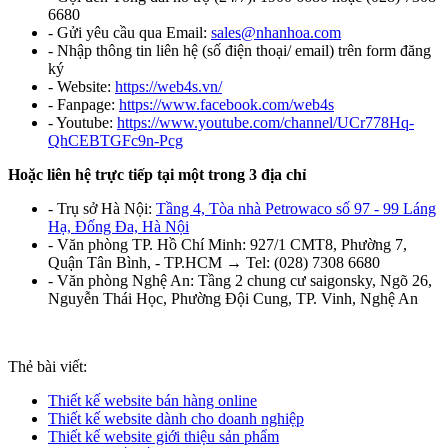
6680
- Gửi yêu cầu qua Email:
sales@nhanhoa.com
- Nhập thông tin liên hệ (số điện thoại/ email) trên form đăng
ký
- Website:
https://web4s.vn/
- Fanpage:
https://www.facebook.com/web4s
- Youtube:
https://www.youtube.com/channel/UCr778Hq-
QhCEBTGFc9n-Pcg
Hoặc liên hệ trực tiếp tại một trong 3 địa chỉ
- Trụ sở Hà Nội:
Tầng 4, Tòa nhà Petrowaco số 97 - 99 Láng
Hạ, Đống Đa, Hà Nội
- Văn phòng TP. Hồ Chí Minh:
927/1 CMT8, Phường 7,
Quận Tân Bình, - TP.HCM → Tel: (028) 7308 6680
- Văn phòng Nghệ An: Tầng 2 chung cư saigonsky, Ngõ 26,
Nguyễn Thái Học, Phường Đội Cung, TP. Vinh, Nghệ An
Thẻ bài viết:
Thiết kế website bán hàng online
Thiết kế website dành cho doanh nghiệp
Thiết kế website giới thiệu sản phẩm