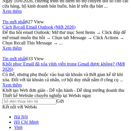
Ngày 10/6/2026, chương trình thí điểm hỗ trợ chuyển đổi số cho các
cửa hàng, hộ kinh doanh bán buôn, bán lẻ trên địa bàn ...
Xem thêm
Tin mới nhất
627 View
Cách Recall Email Outlook (Mới 2026)
Để thu hồi email Outlook: Mở thư mục Sent Items → Click đúp để
mở email muốn thu hồi → Chọn tab Message → Click Actions →
Chọn Recall This Message → ...
Xem thêm
Tin mới nhất
633 View
Khôi phục Email đã xóa vĩnh viễn trong Gmail được không? (Mới
2026)
Có thể, nhưng phụ thuộc vào loại tài khoản và thời gian kể từ khi
xóa. Đối với tài khoản cá nhân, cơ hội duy nhất nằm ở công cụ ...
Xem thêm
Khởi tạo Web đơn giản - Dễ vận hành - Dễ tăng trưởng doanh thu
Thiết kế Website chuyên nghiệp tại Web4s ngay
Gửi
Kết nối với Web4s
Hà Nội
Hồ Chí Minh
Vinh