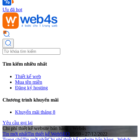
Ưu đã hot
Tìm kiếm nhiều nhất
Thiết kế web
Mua tên miền
Đăng ký hosting
Chương trình khuyến mãi
Khuyến mãi tháng 8
Yêu cầu gọi lại
Chi phí thiết kế website bán hàng - Web4s
Tin mới nhất
Tin thiết kế Web
SEO
15:59 - 27/12/2022
Trang chủ
Tin mới nhất
Chi phí thiết kế website bán hàng - Web4s