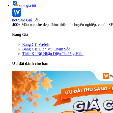
Sale giá tốt
hot
Sale Giá Tốt
400+ Mẫu website đẹp, được thiết kế chuyên nghiệp, chuẩn S
Bảng Giá
Bảng Giá Web4s
Bảng Giá Dịch Vụ Chăm Sóc
Thiết Kế Bộ Nhận Diện Thương Hiệu
Ưu đãi dành cho bạn