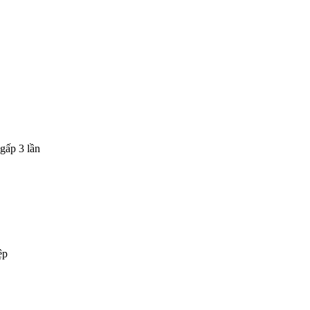
gấp 3 lần
ệp