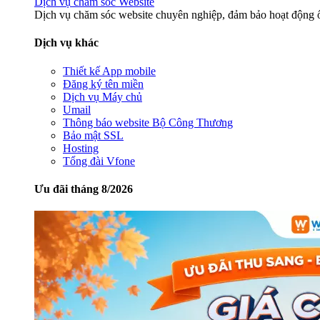
Dịch vụ chăm sóc Website
Dịch vụ chăm sóc website chuyên nghiệp, đảm bảo hoạt động ổ
Dịch vụ khác
Thiết kế App mobile
Đăng ký tên miền
Dịch vụ Máy chủ
Umail
Thông báo website Bộ Công Thương
Bảo mật SSL
Hosting
Tổng đài Vfone
Ưu đãi tháng 8/2026