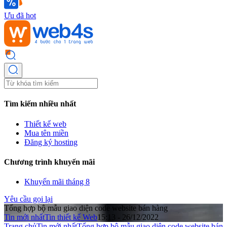
Ưu đã hot
Tìm kiếm nhiều nhất
Thiết kế web
Mua tên miền
Đăng ký hosting
Chương trình khuyến mãi
Khuyến mãi tháng 8
Yêu cầu gọi lại
Tổng hợp bộ mẫu giao diện code website bán hàng
Tin mới nhất
Tin thiết kế Web
15:13 - 26/12/2022
Trang chủ
Tin mới nhất
Tổng hợp bộ mẫu giao diện code website bán