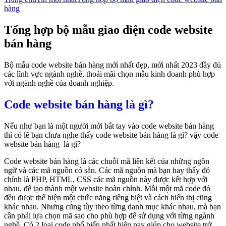
hàng
Tổng hợp bộ mẫu giao diện code website
bán hàng
Bộ mẫu code website bán hàng mới nhất đẹp, mới nhất 2023 đầy đủ
các lĩnh vực ngành nghề, thoải mãi chọn mẫu kinh doanh phù hợp
với ngành nghề của doanh nghiệp.
Code website bán hàng là gì?
Nếu như bạn là một người mới bắt tay vào code website bán hàng
thì có lẽ bạn chưa nghe thấy code website bán hàng là gì? vậy code
website bán hàng là gì?
Code website bán hàng là các chuỗi mã liên kết của những ngôn
ngữ và các mã nguồn có sẵn. Các mã nguồn mà bạn hay thấy đó
chính là PHP, HTML, CSS các mã nguồn này được kết hợp với
nhau, để tạo thành một website hoàn chỉnh. Mỗi một mã code đó
đều được thể hiện một chức năng riêng biệt và cách hiển thị cũng
khác nhau. Nhưng cũng tùy theo từng danh mục khác nhau, mà bạn
cần phải lựa chọn mã sao cho phù hợp để sử dụng với từng ngành
nghề. Có 2 loại code phổ biến nhất hiện nay giúp cho website trở