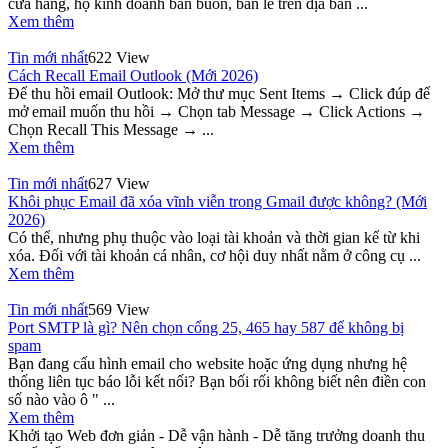
cửa hàng, hộ kinh doanh bán buôn, bán lẻ trên địa bàn ...
Xem thêm
Tin mới nhất
622 View
Cách Recall Email Outlook (Mới 2026)
Để thu hồi email Outlook: Mở thư mục Sent Items → Click đúp để
mở email muốn thu hồi → Chọn tab Message → Click Actions →
Chọn Recall This Message → ...
Xem thêm
Tin mới nhất
627 View
Khôi phục Email đã xóa vĩnh viễn trong Gmail được không? (Mới
2026)
Có thể, nhưng phụ thuộc vào loại tài khoản và thời gian kể từ khi
xóa. Đối với tài khoản cá nhân, cơ hội duy nhất nằm ở công cụ ...
Xem thêm
Tin mới nhất
569 View
Port SMTP là gì? Nên chọn cổng 25, 465 hay 587 để không bị
spam
Bạn đang cấu hình email cho website hoặc ứng dụng nhưng hệ
thống liên tục báo lỗi kết nối? Bạn bối rối không biết nên điền con
số nào vào ô " ...
Xem thêm
Khởi tạo Web đơn giản - Dễ vận hành - Dễ tăng trưởng doanh thu