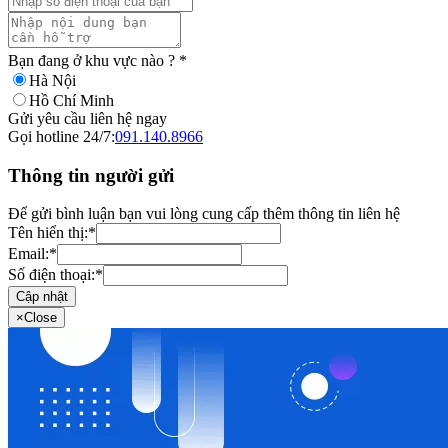
Bạn đang ở khu vực nào ?
*
Hà Nội
Hồ Chí Minh
Gửi yêu cầu liên hệ ngay
Gọi hotline 24/7:
091.140.8966
Thông tin người gửi
Để gửi bình luận bạn vui lòng cung cấp thêm thông tin liên hệ
Tên hiển thị:
*
Email:
*
Số điện thoại:
*
Cập nhật
×
Close