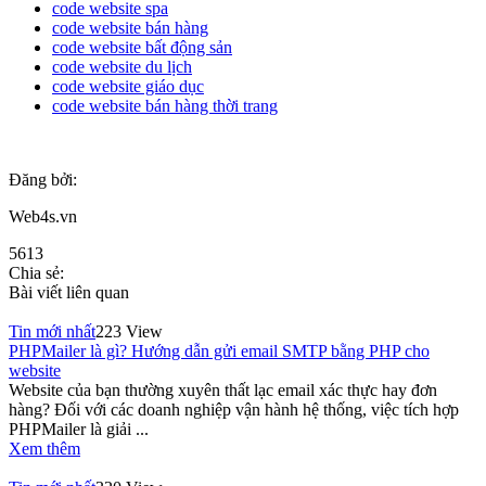
code website spa
code website bán hàng
code website bất động sản
code website du lịch
code website giáo dục
code website bán hàng thời trang
Đăng bởi:
Web4s.vn
5613
Chia sẻ:
Bài viết liên quan
Tin mới nhất
223 View
PHPMailer là gì? Hướng dẫn gửi email SMTP bằng PHP cho
website
Website của bạn thường xuyên thất lạc email xác thực hay đơn
hàng? Đối với các doanh nghiệp vận hành hệ thống, việc tích hợp
PHPMailer là giải ...
Xem thêm