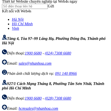
Thiết kế Website chuyên nghiệp tại Web4s ngay
Gửi
Kết nối với Web4s
Hà Nội
Hồ Chí Minh
Vinh
Tầng 4, Tòa 97–99 Láng Hạ, Phường Đống Đa, Thành phố
Hà Nội
Điện thoại:
1900 6680
-
(024) 7308 6680
Email:
sales@nhanhoa.com
Phản ánh chất lượng dịch vụ:
091 140 8966
927/1 Cách Mạng Tháng 8, Phường Tân Sơn Nhất, Thành
phố Hồ Chí Minh
Điện thoại:
1900 6680
-
(028) 7308 6680
Email:
hcmsales@nhanhoa.com