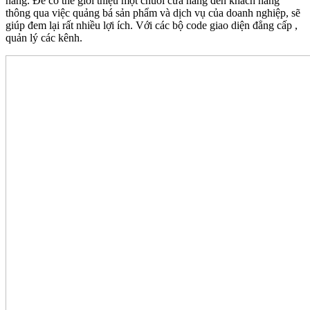
năng. Để có thể giới thiệu một chuỗi cửa hàng đến khách hàng
thông qua việc quảng bá sản phẩm và dịch vụ của doanh nghiệp, sẽ
giúp đem lại rất nhiều lợi ích. Với các bộ code giao diện đẳng cấp ,
quản lý các kênh.