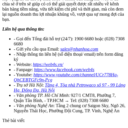
chia sẻ ở trên sẽ giúp có có thể giải quyết được rất nhiều về kênh
bán hàng tiềm năng, vừa tiết kiệm chi phí và thời gian, mà còn đem
lại nguồn doanh thu lợi nhuận khủng vồ, vượt qua sự mong đợi của
bạn.
Liên hệ qua thông tin:
- Gọi đến Tổng đài hỗ trợ (24/7): 1900 6680 hoặc (028) 7308
6680
- Gửi yêu cầu qua Email:
sales@nhanhoa.com
- Nhập thông tin liên hệ (số điện thoại/ email) trên form đăng
ký
- Website:
https://web4s.vn/
- Fanpage:
https://www.facebook.com/web4s
- Youtube:
https://www.youtube.com/channel/UCr778Hq-
QhCEBTGFc9n-Pcg
- Trụ sở Hà Nội
:
Tầng 4, Tòa nhà Petrowaco số 97 - 99 Láng
Hạ, Đống Đa, Hà Nội
- Văn phòng TP. Hồ Chí Minh
:
927/1 CMT8, Phường 7,
Quận Tân Bình, - TP.HCM → Tel: (028) 7308 6680
- Văn phòng Nghệ An
: Tầng 2 chung cư Saigon Sky, Ngõ 26,
Nguyễn Thái Học, Phường Đội Cung, TP. Vinh, Nghệ An
Thẻ bài viết: