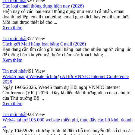
Tin mới nhất
320 View
Các loại email thông dụng hiện nay (2026)
Hiện nay có các loại email thông dụng như email cá nhân, email
doanh nghiệp, email marketing, email giao dịch hay email tạm thời.
Mỗi loại được thiết kế cho ...
Xem thêm
Tin mới nhất
352 View
Cách gửi Mail hàng loạt bằng Gmail (2026)
Bạn đang cần tìm cách gửi mail hàng loạt cho nhiều người cùng lúc
để thông báo khuyến mãi hoặc chăm sóc khách hàng ...
Xem thêm
Tin mới nhất
491 View
Web4S mang Website tích hợp AI tới VNNIC Internet Conference
2026
Ngày 19/06/2026, Web4S tham dự Hội nghị VNNIC Internet
Conference (VIC) 2026 . Đây là diễn đàn thường niên có sự chủ trì
của Thứ trưởng Bộ ...
Xem thêm
Tin mới nhất
923 View
Web4s tài trợ 105.000 website miễn phí, thúc đẩy các hộ kinh doanh
...
Ngày 10/6/2026, chương trình thí điểm hỗ trợ chuyển đổi số cho các