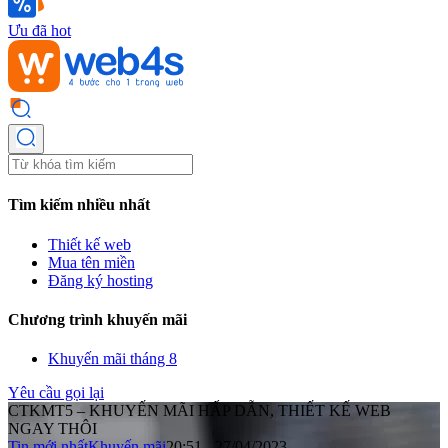
Ưu đã hot
Tìm kiếm nhiều nhất
Thiết kế web
Mua tên miền
Đăng ký hosting
Chương trình khuyến mãi
Khuyến mãi tháng 8
Yêu cầu gọi lại
CTKMT5 – KHUYẾN MÃI HẤP DẪN, THIẾT KẾ WEB
NGAY THÔI
Tin mới nhất
Khuyến mãi
20:51 - 27/04/2023