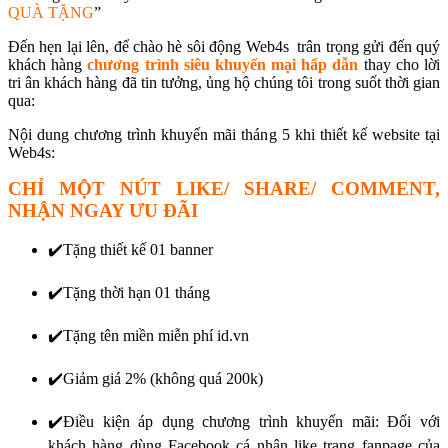
QUÀ TẶNG
”
Đến hẹn lại lên, để chào hè sôi động Web4s trân trọng gửi đến quý
khách hàng
chương trình siêu khuyến mại hấp dẫn
thay cho lời
tri ân khách hàng đã tin tưởng, ủng hộ chúng tôi trong suốt thời gian
qua:
Nội dung chương trình khuyến mãi tháng 5 khi thiết kế website tại
Web4s:
CHỈ MỘT NÚT LIKE/ SHARE/ COMMENT,
NHẬN NGAY ƯU ĐÃI
✔️Tặng thiết kế 01 banner
✔️Tặng thời hạn 01 tháng
✔️Tặng tên miền miễn phí id.vn
✔️Giảm giá 2% (không quá 200k)
✔️Điều kiện áp dụng chương trình khuyến mãi: Đối với
khách hàng dùng Facebook cá nhân like trang fanpage của