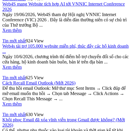
Web4S mang Website tích hợp AI tới VNNIC Internet Conference
2026
Ngày 19/06/2026, Web4S tham dự Hội nghị VNNIC Internet
Conference (VIC) 2026 . Đây là diễn đàn thường niên có sự chủ trì
của Thứ trưởng Bộ ...
Xem thêm
Tin mới nhất
924 View
Web4s tài trợ 105.000 website miễn phí, thúc đẩy các hộ kinh doanh
...
Ngày 10/6/2026, chương trình thí điểm hỗ trợ chuyển đổi số cho các
cửa hàng, hộ kinh doanh bán buôn, bán lẻ trên địa bàn ...
Xem thêm
Tin mới nhất
625 View
Cách Recall Email Outlook (Mới 2026)
Để thu hồi email Outlook: Mở thư mục Sent Items → Click đúp để
mở email muốn thu hồi → Chọn tab Message → Click Actions →
Chọn Recall This Message → ...
Xem thêm
Tin mới nhất
630 View
Khôi phục Email đã xóa vĩnh viễn trong Gmail được không? (Mới
2026)
Có thể, nhưng phụ thuộc vào loại tài khoản và thời gian kể từ khi