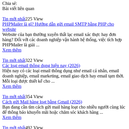
Chia sẻ:
Bài viết liên quan
Tin mới nhất
225 View
PHPMailer là gì? Hướng dẫn gửi email SMTP bằng PHP cho
website
Website của bạn thường xuyên thất lạc email xác thực hay đơn
hàng? Đối với các doanh nghiệp vận hành hệ thống, việc tích hợp
PHPMailer là giải ...
Xem thêm
Tin mới nhất
322 View
Các loại email thông dụng hiện nay (2026)
Hiện nay có các loại email thông dụng như email cá nhân, email
doanh nghiệp, email marketing, email giao dịch hay email tạm thời.
Mỗi loại được thiết kế cho ...
Xem thêm
Tin mới nhất
354 View
Cách gửi Mail hàng loạt bằng Gmail (2026)
Bạn đang cần tìm cách gửi mail hàng loạt cho nhiều người cùng lúc
để thông báo khuyến mãi hoặc chăm sóc khách hàng ...
Xem thêm
Tin mới nhất
492 View