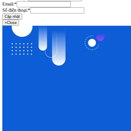
Email:
*
Số điện thoại:
*
Cập nhật
×
Close