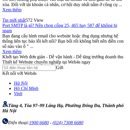
xóa. Đối với tài khoản cá nhân, cơ hội duy nhất nằm ở công cụ ...
Xem thêm
Tin mới nhất
572 View
Port SMTP là gì? Nên chọn cổng 25, 465 hay 587 để không bị
spam
Bạn đang cấu hình email cho website hoặc ứng dụng nhưng hệ
thống liên tục báo lỗi kết nối? Bạn bối rối không biết nên điền con
số nào vào ô " ...
Xem thêm
Khởi tạo Web đơn giản - Dễ vận hành - Dễ tăng trưởng doanh thu
Thiết kế Website chuyên nghiệp tại Web4s ngay
Gửi
Kết nối với Web4s
Hà Nội
Hồ Chí Minh
Vinh
Tầng 4, Tòa 97–99 Láng Hạ, Phường Đống Đa, Thành phố
Hà Nội
Điện thoại:
1900 6680
-
(024) 7308 6680