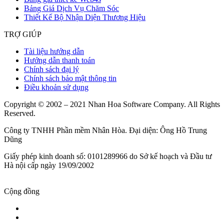
Bảng Giá Dịch Vụ Chăm Sóc
Thiết Kế Bộ Nhận Diện Thương Hiệu
TRỢ GIÚP
Tài liệu hướng dẫn
Hướng dẫn thanh toán
Chính sách đại lý
Chính sách bảo mật thông tin
Điều khoản sử dụng
Copyright © 2002 – 2021 Nhan Hoa Software Company. All Rights
Reserved.
Công ty TNHH Phần mềm Nhân Hòa. Đại diện: Ông Hồ Trung
Dũng
Giấy phép kinh doanh số: 0101289966 do Sở kế hoạch và Đầu tư
Hà nội cấp ngày 19/09/2002
Cộng đồng