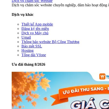
Dịch vụ chăm sóc Website
Dịch vụ chăm sóc website chuyên nghiệp, đảm bảo hoạt động ổ
Dịch vụ khác
Thiết kế App mobile
Đăng ký tên miền
Dịch vụ Máy chủ
Umail
Thông báo website Bộ Công Thương
Bảo mật SSL
Hosting
Tổng đài Vfone
Ưu đãi tháng 8/2026