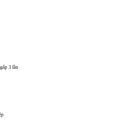
gấp 3 lần
ệp