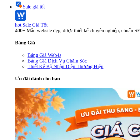
Sale giá tốt
hot
Sale Giá Tốt
400+ Mẫu website đẹp, được thiết kế chuyên nghiệp, chuẩn S
Bảng Giá
Bảng Giá Web4s
Bảng Giá Dịch Vụ Chăm Sóc
Thiết Kế Bộ Nhận Diện Thương Hiệu
Ưu đãi dành cho bạn