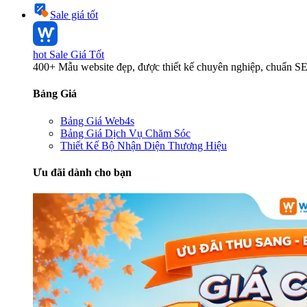
Sale giá tốt
hot
Sale Giá Tốt
400+ Mẫu website đẹp, được thiết kế chuyên nghiệp, chuẩn S
Bảng Giá
Bảng Giá Web4s
Bảng Giá Dịch Vụ Chăm Sóc
Thiết Kế Bộ Nhận Diện Thương Hiệu
Ưu đãi dành cho bạn