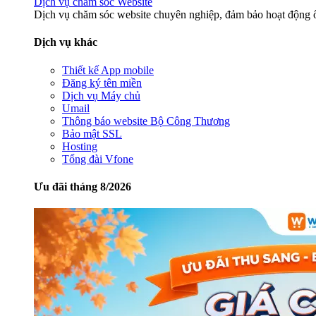
Dịch vụ chăm sóc Website
Dịch vụ chăm sóc website chuyên nghiệp, đảm bảo hoạt động ổ
Dịch vụ khác
Thiết kế App mobile
Đăng ký tên miền
Dịch vụ Máy chủ
Umail
Thông báo website Bộ Công Thương
Bảo mật SSL
Hosting
Tổng đài Vfone
Ưu đãi tháng 8/2026