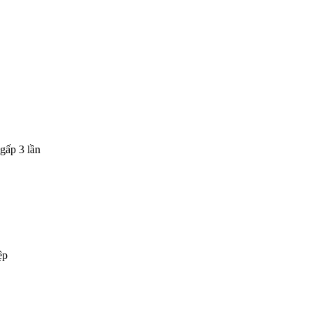
gấp 3 lần
ệp