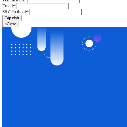
Email:
*
Số điện thoại:
*
Cập nhật
×
Close