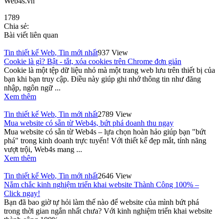
Web4s.vn
1789
Chia sẻ:
Bài viết liên quan
Tin thiết kế Web
,
Tin mới nhất
937 View
Cookie là gì? Bật - tắt, xóa cookies trên Chrome đơn giản
Cookie là một tệp dữ liệu nhỏ mà một trang web lưu trên thiết bị của
bạn khi bạn truy cập. Điều này giúp ghi nhớ thông tin như đăng
nhập, ngôn ngữ ...
Xem thêm
Tin thiết kế Web
,
Tin mới nhất
2789 View
Mua website có sẵn từ Web4s, bứt phá doanh thu ngay
Mua website có sẵn từ Web4s – lựa chọn hoàn hảo giúp bạn "bứt
phá" trong kinh doanh trực tuyến! Với thiết kế đẹp mắt, tính năng
vượt trội, Web4s mang ...
Xem thêm
Tin thiết kế Web
,
Tin mới nhất
2646 View
Nắm chắc kinh nghiệm triển khai website Thành Công 100% –
Click ngay!
Bạn đã bao giờ tự hỏi làm thế nào để website của mình bứt phá
trong thời gian ngắn nhất chưa? Với kinh nghiệm triển khai website