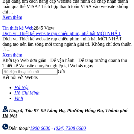
Bạn đang tìm cách nâng cấp website của mình để chấp nhận thanh
toán qua thẻ VISA? Tích hợp thanh toán VISA vào website không
chỉ ...
Xem thêm
Tin thiết kế Web
2845 View
Dịch vụ Thiết kế website rạp chiếu phim, nhà hát MỚI NHẤT
Dịch vụ Thiết kế website rạp chiếu phim , nhà hát MỚI NHẤT
đang tạo nên làn sóng mới trong ngành giải trí. Không chỉ đơn thuần
là ...
Xem thêm
Khởi tạo Web đơn giản - Dễ vận hành - Dễ tăng trưởng doanh thu
Thiết kế Website chuyên nghiệp tại Web4s ngay
Gửi
Kết nối với Web4s
Hà Nội
Hồ Chí Minh
Vinh
Tầng 4, Tòa 97–99 Láng Hạ, Phường Đống Đa, Thành phố
Hà Nội
Điện thoại:
1900 6680
-
(024) 7308 6680