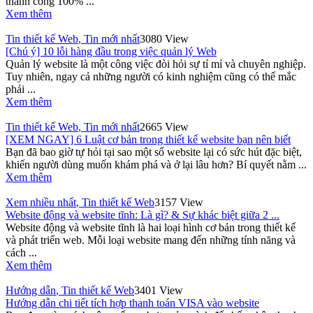
thành công 100% ...
Xem thêm
Tin thiết kế Web
,
Tin mới nhất
3080 View
[Chú ý] 10 lỗi hàng đầu trong việc quản lý Web
Quản lý website là một công việc đòi hỏi sự tỉ mỉ và chuyên nghiệp.
Tuy nhiên, ngay cả những người có kinh nghiệm cũng có thể mắc
phải ...
Xem thêm
Tin thiết kế Web
,
Tin mới nhất
2665 View
[XEM NGAY] 6 Luật cơ bản trong thiết kế website bạn nên biết
Bạn đã bao giờ tự hỏi tại sao một số website lại có sức hút đặc biệt,
khiến người dùng muốn khám phá và ở lại lâu hơn? Bí quyết nằm ...
Xem thêm
Xem nhiều nhất
,
Tin thiết kế Web
3157 View
Website động và website tĩnh: Là gì? & Sự khác biệt giữa 2 ...
Website động và website tĩnh là hai loại hình cơ bản trong thiết kế
và phát triển web. Mỗi loại website mang đến những tính năng và
cách ...
Xem thêm
Hướng dẫn
,
Tin thiết kế Web
3401 View
Hướng dẫn chi tiết tích hợp thanh toán VISA vào website