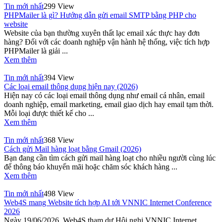
Tin mới nhất
299 View
PHPMailer là gì? Hướng dẫn gửi email SMTP bằng PHP cho
website
Website của bạn thường xuyên thất lạc email xác thực hay đơn
hàng? Đối với các doanh nghiệp vận hành hệ thống, việc tích hợp
PHPMailer là giải ...
Xem thêm
Tin mới nhất
394 View
Các loại email thông dụng hiện nay (2026)
Hiện nay có các loại email thông dụng như email cá nhân, email
doanh nghiệp, email marketing, email giao dịch hay email tạm thời.
Mỗi loại được thiết kế cho ...
Xem thêm
Tin mới nhất
368 View
Cách gửi Mail hàng loạt bằng Gmail (2026)
Bạn đang cần tìm cách gửi mail hàng loạt cho nhiều người cùng lúc
để thông báo khuyến mãi hoặc chăm sóc khách hàng ...
Xem thêm
Tin mới nhất
498 View
Web4S mang Website tích hợp AI tới VNNIC Internet Conference
2026
Ngày 19/06/2026, Web4S tham dự Hội nghị VNNIC Internet