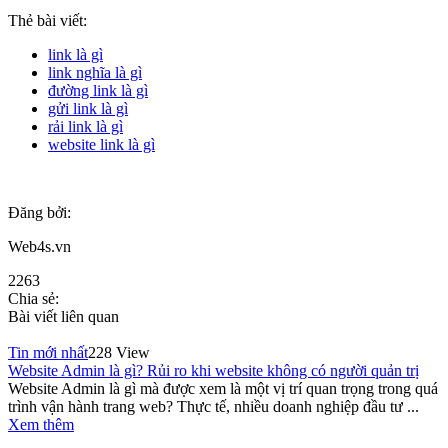
Thẻ bài viết:
link là gì
link nghĩa là gì
đường link là gì
gửi link là gì
rải link là gì
website link là gì
Đăng bởi:
Web4s.vn
2263
Chia sẻ:
Bài viết liên quan
Tin mới nhất
228 View
Website Admin là gì? Rủi ro khi website không có người quản trị
Website Admin là gì mà được xem là một vị trí quan trọng trong quá
trình vận hành trang web? Thực tế, nhiều doanh nghiệp đầu tư ...
Xem thêm