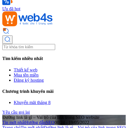
Ưu đã hot
Tìm kiếm nhiều nhất
Thiết kế web
Mua tên miền
Đăng ký hosting
Chương trình khuyến mãi
Khuyến mãi tháng 8
Yêu cầu gọi lại
Đường link là gì – Vai trò của link trong SEO website
Tin mới nhất
Hướng dẫn
SEO
00:24 - 19/05/2022
Trang chủ
Tin mới nhất
Đường link là gì – Vai trò của link trong SEO