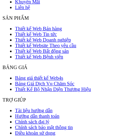
Khuyến Mãi
Liên hệ
SẢN PHẨM
Thiết kế Web Bán hàng
Thiết kế Web Tin tức
Thiết kế Web Doanh nghiệp
Thiết kế Website Theo yêu cầu
Thiết kế Web Bất động sản
Thiết kế Web Bệnh viện
BẢNG GIÁ
Bảng giá thiết kế Web4s
Bảng Giá Dịch Vụ Chăm Sóc
Thiết Kế Bộ Nhận Diện Thương Hiệu
TRỢ GIÚP
Tài liệu hướng dẫn
Hướng dẫn thanh toán
Chính sách đại lý
Chính sách bảo mật thông tin
Điều khoản sử dụng