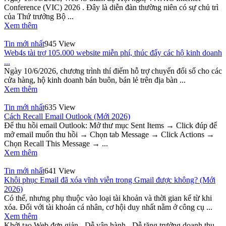
Conference (VIC) 2026 . Đây là diễn đàn thường niên có sự chủ trì
của Thứ trưởng Bộ ...
Xem thêm
Tin mới nhất
945 View
Web4s tài trợ 105.000 website miễn phí, thúc đẩy các hộ kinh doanh
...
Ngày 10/6/2026, chương trình thí điểm hỗ trợ chuyển đổi số cho các
cửa hàng, hộ kinh doanh bán buôn, bán lẻ trên địa bàn ...
Xem thêm
Tin mới nhất
635 View
Cách Recall Email Outlook (Mới 2026)
Để thu hồi email Outlook: Mở thư mục Sent Items → Click đúp để
mở email muốn thu hồi → Chọn tab Message → Click Actions →
Chọn Recall This Message → ...
Xem thêm
Tin mới nhất
641 View
Khôi phục Email đã xóa vĩnh viễn trong Gmail được không? (Mới
2026)
Có thể, nhưng phụ thuộc vào loại tài khoản và thời gian kể từ khi
xóa. Đối với tài khoản cá nhân, cơ hội duy nhất nằm ở công cụ ...
Xem thêm
Khởi tạo Web đơn giản - Dễ vận hành - Dễ tăng trưởng doanh thu