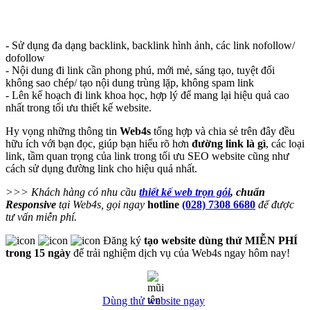
- Sử dụng đa dạng backlink, backlink hình ảnh, các link nofollow/
dofollow
- Nội dung đi link cần phong phú, mới mẻ, sáng tạo, tuyệt đối
không sao chép/ tạo nội dung trùng lặp, không spam link
- Lên kế hoạch đi link khoa học, hợp lý để mang lại hiệu quả cao
nhất trong tối ưu thiết kế website.
Hy vọng những thông tin
Web4s
tổng hợp và chia sẻ trên đây đều
hữu ích với bạn đọc, giúp bạn hiểu rõ hơn
đường link là gì
, các loại
link, tầm quan trọng của link trong tối ưu SEO website cũng như
cách sử dụng đường link cho hiệu quả nhất.
>>> Khách hàng có nhu cầu
thiết kế web trọn gói
, chuẩn
Responsive
tại Web4s, gọi ngay
hotline
(028) 7308 6680
để được
tư vấn miễn phí.
Đăng ký
tạo website dùng thử MIỄN PHÍ
trong 15 ngày
để trải nghiệm dịch vụ của Web4s ngay hôm nay!
Dùng thử website ngay