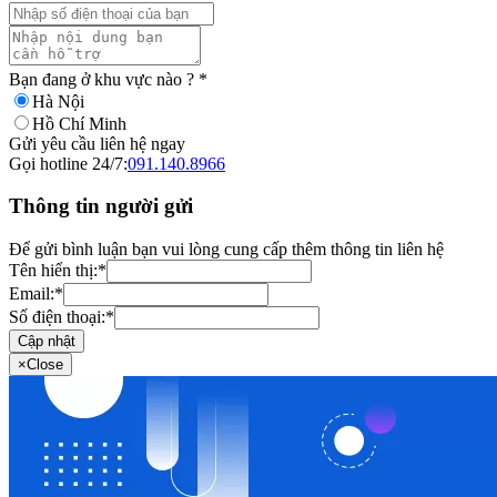
Bạn đang ở khu vực nào ?
*
Hà Nội
Hồ Chí Minh
Gửi yêu cầu liên hệ ngay
Gọi hotline 24/7:
091.140.8966
Thông tin người gửi
Để gửi bình luận bạn vui lòng cung cấp thêm thông tin liên hệ
Tên hiển thị:
*
Email:
*
Số điện thoại:
*
Cập nhật
×
Close