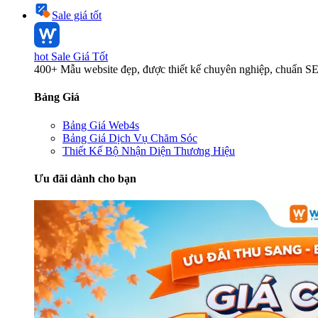
Sale giá tốt
hot
Sale Giá Tốt
400+ Mẫu website đẹp, được thiết kế chuyên nghiệp, chuẩn S
Bảng Giá
Bảng Giá Web4s
Bảng Giá Dịch Vụ Chăm Sóc
Thiết Kế Bộ Nhận Diện Thương Hiệu
Ưu đãi dành cho bạn