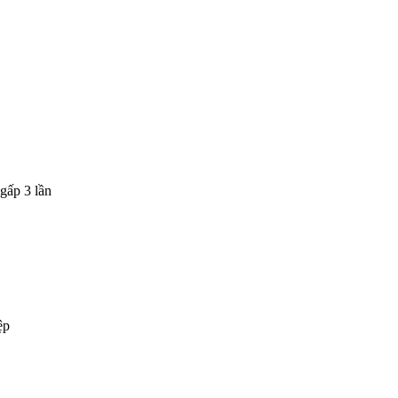
gấp 3 lần
ệp