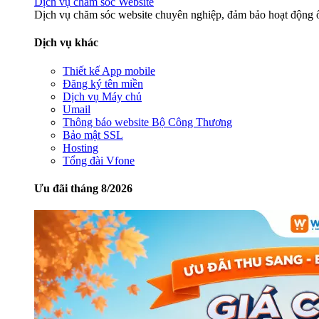
Dịch vụ chăm sóc Website
Dịch vụ chăm sóc website chuyên nghiệp, đảm bảo hoạt động ổ
Dịch vụ khác
Thiết kế App mobile
Đăng ký tên miền
Dịch vụ Máy chủ
Umail
Thông báo website Bộ Công Thương
Bảo mật SSL
Hosting
Tổng đài Vfone
Ưu đãi tháng 8/2026