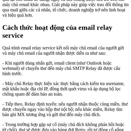
máy chủ email khác nhau. Giải pháp này giúp việc trao đổi thông tin
qua mail giữa các cá nhân, tổ chức, doanh nghiệp trở nên linh hoạt
và hiệu quả hơn.
Cách thức hoạt động của email relay
service
Quá trình email relay service kết nối máy chủ email của người gửi
và máy chủ email của người nhận được diễn ra như sau:
- Khi người dùng nhấn gửi, email client (như Outlook hoặc
webmail) sẽ chuyển thư đến máy chủ SMTP Relay đã được cấu
hình trước.
- Máy chủ Relay thực hiện xác thực bằng cách kiểm tra username,
mật khẩu hoặc địa chỉ IP, đồng thời quét virus và áp dụng bộ lọc
chống spam để đảm bảo an toàn.
- Tiếp theo, Relay định tuyến: nếu người nhận thuộc cùng miền, thư
được chuyển ngay vào hộp thư nội bộ; nếu khác miền, Relay tìm
bản ghi MX tương ứng và gửi thư đến máy chủ đích.
- Trong trường hợp gặp sự cố (máy chủ đích không phản hồi hoặc
từ chối), thư sẽ được đưa vào hàng đợi Retry, rồi tự động cố gắng