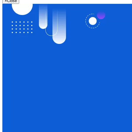
×
Close