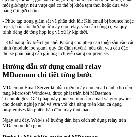
mỗi giờ/ngày, nếu vượt quá có thể bị khóa tạm thời hoặc đưa vào
hàng đợi gửi chậm.
- Phức tạp trong giám sát và phân tích lỗi: Khi email bị bounce hoặc
reject, báo cáo thường từ máy chủ relay, yêu cầu công cụ và quy
trình riêng để tổng hợp log và xử lý kịp thời.
- Khả năng tùy biến hạn chế: Không cho phép can thiệp sâu vào cấu
hình (module lọc spam, quy tắc định tuyến), nếu cần yêu cầu đặc
thù sẽ phải nâng cấp gói hoặc chuyển sang on‑premise.
Hướng dẫn sử dụng email relay
MDaemon chi tiết từng bước
MDaemon Email Server là phần mềm máy chủ email dành cho nền
tảng Microsoft Windows, được phát triển bởi MDaemon
Technologies. Giải pháp này phục vụ nhu cầu email và groupware
cho doanh nghiệp nhỏ và vừa với khả năng triển khai cả dạng
on‑premises lẫn phiên bản đám mây thuê bao.
Ngay sau đây, Web4s sẽ hướng dẫn bạn cách sử dụng relay trên
MDaemon đơn giản.