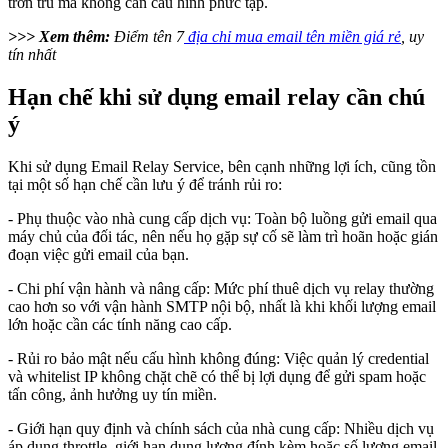
trơn tru mà không cần cấu hình phức tạp.
>>> Xem thêm:
Điểm tên 7
địa chỉ mua email tên miền giá rẻ
, uy
tín nhất
Hạn chế khi sử dụng email relay cần chú
ý
Khi sử dụng Email Relay Service, bên cạnh những lợi ích, cũng tồn
tại một số hạn chế cần lưu ý để tránh rủi ro:
- Phụ thuộc vào nhà cung cấp dịch vụ: Toàn bộ luồng gửi email qua
máy chủ của đối tác, nên nếu họ gặp sự cố sẽ làm trì hoãn hoặc gián
đoạn việc gửi email của bạn.
- Chi phí vận hành và nâng cấp: Mức phí thuê dịch vụ relay thường
cao hơn so với vận hành SMTP nội bộ, nhất là khi khối lượng email
lớn hoặc cần các tính năng cao cấp.
- Rủi ro bảo mật nếu cấu hình không đúng: Việc quản lý credential
và whitelist IP không chặt chẽ có thể bị lợi dụng để gửi spam hoặc
tấn công, ảnh hưởng uy tín miền.
- Giới hạn quy định và chính sách của nhà cung cấp: Nhiều dịch vụ
áp dụng throttle, giới hạn dung lượng đính kèm hoặc số lượng email