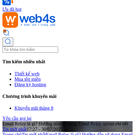
Ưu đã hot
Tìm kiếm nhiều nhất
Thiết kế web
Mua tên miền
Đăng ký hosting
Chương trình khuyến mãi
Khuyến mãi tháng 8
Yêu cầu gọi lại
Email Relay là gì? Hướng dẫn sử dụng Email Relay server chi tiết
Tin mới nhất
17:27 - 30/07/2025
Trang chủ
Tin mới nhất
Email Relay là gì? Hướng dẫn sử dụng Email