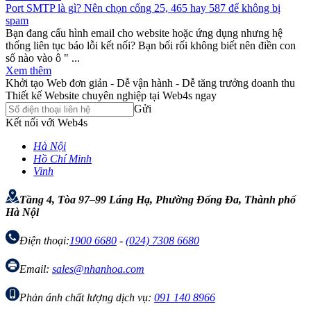
Port SMTP là gì? Nên chọn cổng 25, 465 hay 587 để không bị
spam
Bạn đang cấu hình email cho website hoặc ứng dụng nhưng hệ
thống liên tục báo lỗi kết nối? Bạn bối rối không biết nên điền con
số nào vào ô " ...
Xem thêm
Khởi tạo Web đơn giản - Dễ vận hành - Dễ tăng trưởng doanh thu
Thiết kế Website chuyên nghiệp tại Web4s ngay
Gửi
Kết nối với Web4s
Hà Nội
Hồ Chí Minh
Vinh
Tầng 4, Tòa 97–99 Láng Hạ, Phường Đống Đa, Thành phố
Hà Nội
Điện thoại:
1900 6680
-
(024) 7308 6680
Email:
sales@nhanhoa.com
Phản ánh chất lượng dịch vụ:
091 140 8966