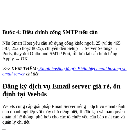
Bước 4: Điều chỉnh cổng SMTP nếu cần
Nếu Smart Host yêu cầu sử dụng cổng khác ngoài 25 (ví dụ 465,
587, 2525 hoặc 8025), chuyển đến Setup → Server Settings →
Ports, thay đổi Outbound SMTP Port, rồi lưu lại cấu hình bằng
Apply → OK.
>>> XEM THÊM
:
Email hosting là gì? Phân biệt email hosting và
email server
chi tiết
Đăng ký dịch vụ Email server giá rẻ, ổn
định tại Web4s
Web4s cung cấp giải pháp Email Server riêng – dịch vụ email dành
cho doanh nghiệp với máy chủ riêng biệt, IP độc lập và toàn quyền
quản trị hệ thống, phù hợp cho các tổ chức yêu cầu bảo mật cao và
quản lý chi tiết.