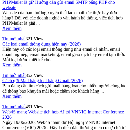
PHPMailer là gì? Hướng dẫn gửi email SMTP bằng PHP cho
website
Website của bạn thường xuyên thất lạc email xác thực hay đơn
hàng? Đối với các doanh nghiệp vận hành hệ thống, việc tích hợp
PHPMailer là giải ...
Xem thêm
Tin mới nhất
321 View
Các loại email thông dụng hiện nay (2026)
Hiện nay có các loại email thông dụng như email cá nhân, email
doanh nghiệp, email marketing, email giao dịch hay email tạm thời.
Mỗi loại được thiết kế cho ...
Xem thêm
Tin mới nhất
352 View
Cách gửi Mail hàng loạt bằng Gmail (2026)
Bạn đang cần tìm cách gửi mail hàng loạt cho nhiều người cùng lúc
để thông báo khuyến mãi hoặc chăm sóc khách hàng ...
Xem thêm
Tin mới nhất
491 View
Web4S mang Website tích hợp AI tới VNNIC Internet Conference
2026
Ngày 19/06/2026, Web4S tham dự Hội nghị VNNIC Internet
Conference (VIC) 2026 . Đây là diễn đàn thường niên có sự chủ trì