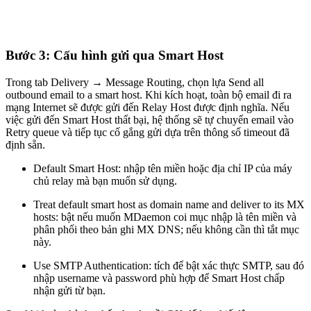
Bước 3: Cấu hình gửi qua Smart Host
Trong tab Delivery → Message Routing, chọn lựa Send all
outbound email to a smart host. Khi kích hoạt, toàn bộ email đi ra
mạng Internet sẽ được gửi đến Relay Host được định nghĩa. Nếu
việc gửi đến Smart Host thất bại, hệ thống sẽ tự chuyển email vào
Retry queue và tiếp tục cố gắng gửi dựa trên thông số timeout đã
định sẵn.
Default Smart Host: nhập tên miền hoặc địa chỉ IP của máy
chủ relay mà bạn muốn sử dụng.
Treat default smart host as domain name and deliver to its MX
hosts: bật nếu muốn MDaemon coi mục nhập là tên miền và
phân phối theo bản ghi MX DNS; nếu không cần thì tắt mục
này.
Use SMTP Authentication: tích để bật xác thực SMTP, sau đó
nhập username và password phù hợp để Smart Host chấp
nhận gửi từ bạn.