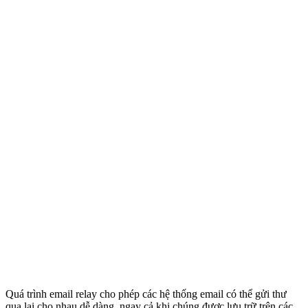
Quá trình email relay cho phép các hệ thống email có thể gửi thư
qua lại cho nhau dễ dàng, ngay cả khi chúng được lưu trữ trên các