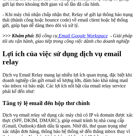
gửi lại theo khoảng thời gian và số lần đã cấu hình.
- Khi máy chủ nhận chấp nhận thư, Relay sẽ gửi lại thông báo trạng
thái (thành công hoặc bounce code) về email client hoặc hệ thống
gửi, giúp bạn dễ dàng theo dõi và xử lý.
>>> Khám phá:
Bộ công cụ
Email Google Workspace
- Giải pháp
tối ưu vận hành, giao tiếp trong công việc dành cho doanh nghiệp
Lợi ích của việc sử dụng dịch vụ email
relay
Dịch vụ Email Relay mang lại nhiều lợi ích quan trọng, đặc biệt khi
doanh nghiệp cần gửi email số lượng lớn, đảm bảo khả năng mail
vào inbox và bảo mật. Các lợi ích nổi bật của email relay service
phải kể đến như:
Tăng tỷ lệ email đến hộp thư chính
Dịch vụ email relay sử dụng các máy chủ có IP và domain được xác
thực (SPF, DKIM, DMARC), giúp email tránh bị nhà cung cấp
(Gmail, Outlook) đánh dấu là spam. Nhờ đó, thư quan trọng như
xác nhận đơn hàng, thông báo hệ thống sẽ đến thẳng inbox thay vì