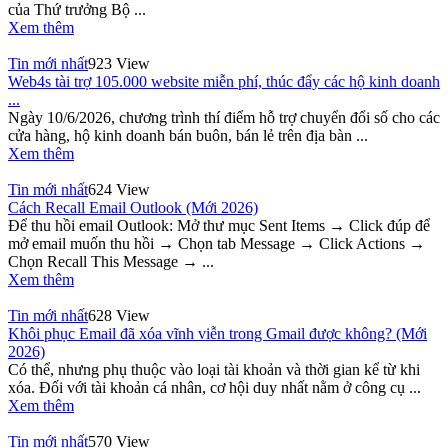
của Thứ trưởng Bộ ...
Xem thêm
Tin mới nhất
923 View
Web4s tài trợ 105.000 website miễn phí, thúc đẩy các hộ kinh doanh
...
Ngày 10/6/2026, chương trình thí điểm hỗ trợ chuyển đổi số cho các
cửa hàng, hộ kinh doanh bán buôn, bán lẻ trên địa bàn ...
Xem thêm
Tin mới nhất
624 View
Cách Recall Email Outlook (Mới 2026)
Để thu hồi email Outlook: Mở thư mục Sent Items → Click đúp để
mở email muốn thu hồi → Chọn tab Message → Click Actions →
Chọn Recall This Message → ...
Xem thêm
Tin mới nhất
628 View
Khôi phục Email đã xóa vĩnh viễn trong Gmail được không? (Mới
2026)
Có thể, nhưng phụ thuộc vào loại tài khoản và thời gian kể từ khi
xóa. Đối với tài khoản cá nhân, cơ hội duy nhất nằm ở công cụ ...
Xem thêm
Tin mới nhất
570 View