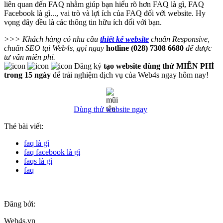
liên quan đến FAQ nhằm giúp bạn hiểu rõ hơn FAQ là gì, FAQ
Facebook là gì..., vai trò và lợi ích của FAQ đối với website. Hy
vọng đây đều là các thông tin hữu ích đối với bạn.
>>> Khách hàng có nhu cầu
thiết kế website
chuẩn Responsive,
chuẩn SEO tại Web4s, gọi ngay
hotline (028) 7308 6680
để được
tư vấn miễn phí.
Đăng ký
tạo website dùng thử MIỄN PHÍ
trong 15 ngày
để trải nghiệm dịch vụ của Web4s ngay hôm nay!
Dùng thử website ngay
Thẻ bài viết:
faq là gì
faq facebook là gì
faqs là gì
faq
Đăng bởi:
Web4s.vn