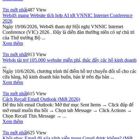
Tin mới nhất
487 View
Web4S mang Website tích hợp AI tới VNNIC Internet Conference
2026
Ngày 19/06/2026, Web4S tham dự Hội nghị VNNIC Internet
Conference (VIC) 2026 . Đây là diễn đàn thường niên có sự chủ trì
của Thứ trưởng Bộ ...
Xem thêm
Tin mới nhất
913 View
Web4s tài trợ 105.000 website miễn phí, thúc đẩy các hộ kinh doanh
...
Ngày 10/6/2026, chương trình thí điểm hỗ trợ chuyển đổi số cho các
cửa hàng, hộ kinh doanh bán buôn, bán lẻ trên địa bàn ...
Xem thêm
Tin mới nhất
615 View
Cách Recall Email Outlook (Mới 2026)
Để thu hồi email Outlook: Mở thư mục Sent Items → Click đúp để
mở email muốn thu hồi → Chọn tab Message → Click Actions →
Chọn Recall This Message → ...
Xem thêm
Tin mới nhất
625 View
Khôi phục Email đã xóa vĩnh viễn trong Gmail được không? (Mới