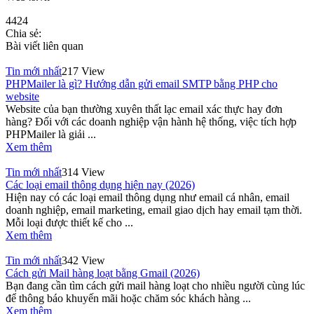
4424
Chia sẻ:
Bài viết liên quan
Tin mới nhất
217 View
PHPMailer là gì? Hướng dẫn gửi email SMTP bằng PHP cho
website
Website của bạn thường xuyên thất lạc email xác thực hay đơn
hàng? Đối với các doanh nghiệp vận hành hệ thống, việc tích hợp
PHPMailer là giải ...
Xem thêm
Tin mới nhất
314 View
Các loại email thông dụng hiện nay (2026)
Hiện nay có các loại email thông dụng như email cá nhân, email
doanh nghiệp, email marketing, email giao dịch hay email tạm thời.
Mỗi loại được thiết kế cho ...
Xem thêm
Tin mới nhất
342 View
Cách gửi Mail hàng loạt bằng Gmail (2026)
Bạn đang cần tìm cách gửi mail hàng loạt cho nhiều người cùng lúc
để thông báo khuyến mãi hoặc chăm sóc khách hàng ...
Xem thêm