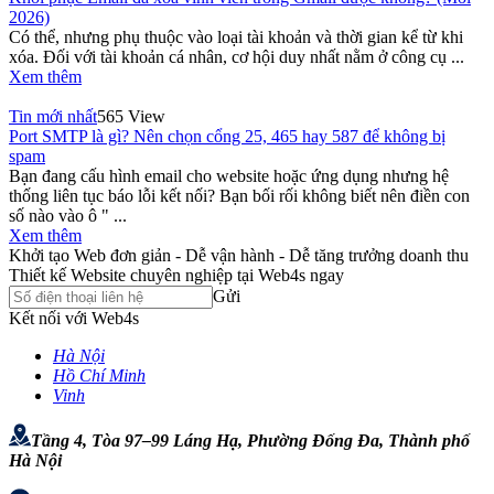
2026)
Có thể, nhưng phụ thuộc vào loại tài khoản và thời gian kể từ khi
xóa. Đối với tài khoản cá nhân, cơ hội duy nhất nằm ở công cụ ...
Xem thêm
Tin mới nhất
565 View
Port SMTP là gì? Nên chọn cổng 25, 465 hay 587 để không bị
spam
Bạn đang cấu hình email cho website hoặc ứng dụng nhưng hệ
thống liên tục báo lỗi kết nối? Bạn bối rối không biết nên điền con
số nào vào ô " ...
Xem thêm
Khởi tạo Web đơn giản - Dễ vận hành - Dễ tăng trưởng doanh thu
Thiết kế Website chuyên nghiệp tại Web4s ngay
Gửi
Kết nối với Web4s
Hà Nội
Hồ Chí Minh
Vinh
Tầng 4, Tòa 97–99 Láng Hạ, Phường Đống Đa, Thành phố
Hà Nội