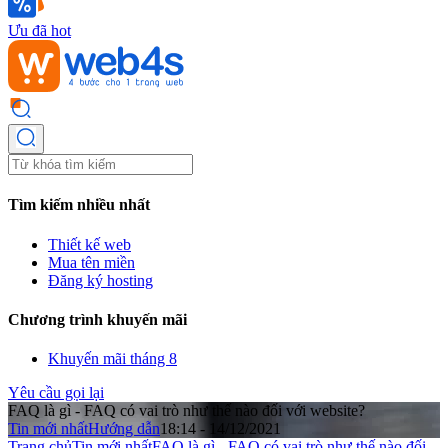
Ưu đã hot
Tìm kiếm nhiều nhất
Thiết kế web
Mua tên miền
Đăng ký hosting
Chương trình khuyến mãi
Khuyến mãi tháng 8
Yêu cầu gọi lại
FAQ là gì - FAQ có vai trò như thế nào đối với website?
Tin mới nhất
Hướng dẫn
18:14 - 14/12/2021
Trang chủ
Tin mới nhất
FAQ là gì - FAQ có vai trò như thế nào đối