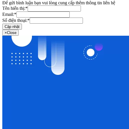
Để gửi bình luận bạn vui lòng cung cấp thêm thông tin liên hệ
Tên hiển thị:
*
Email:
*
Số điện thoại:
*
Cập nhật
×
Close