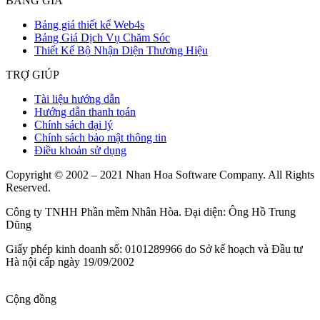
BẢNG GIÁ
Bảng giá thiết kế Web4s
Bảng Giá Dịch Vụ Chăm Sóc
Thiết Kế Bộ Nhận Diện Thương Hiệu
TRỢ GIÚP
Tài liệu hướng dẫn
Hướng dẫn thanh toán
Chính sách đại lý
Chính sách bảo mật thông tin
Điều khoản sử dụng
Copyright © 2002 – 2021 Nhan Hoa Software Company. All Rights
Reserved.
Công ty TNHH Phần mềm Nhân Hòa. Đại diện: Ông Hồ Trung
Dũng
Giấy phép kinh doanh số: 0101289966 do Sở kế hoạch và Đầu tư
Hà nội cấp ngày 19/09/2002
Cộng đồng