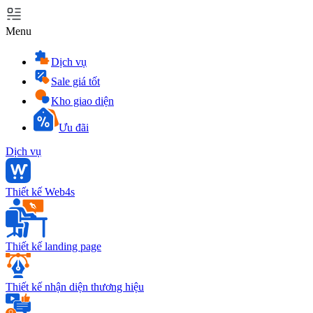
Menu
Dịch vụ
Sale giá tốt
Kho giao diện
Ưu đãi
Dịch vụ
Thiết kế Web4s
Thiết kế landing page
Thiết kế nhận diện thương hiệu