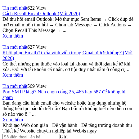
Tin mới nhất
622 View
Cách Recall Email Outlook (Mới 2026)
Để thu hồi email Outlook: Mở thư mục Sent Items → Click đúp để
mở email muốn thu hồi → Chọn tab Message → Click Actions →
Chọn Recall This Message → ...
Xem thêm
Tin mới nhất
627 View
Khôi phục Email đã xóa vĩnh viễn trong Gmail được không? (Mới
2026)
Có thể, nhưng phụ thuộc vào loại tài khoản và thời gian kể từ khi
xóa. Đối với tài khoản cá nhân, cơ hội duy nhất nằm ở công cụ ...
Xem thêm
Tin mới nhất
569 View
Port SMTP là gì? Nên chọn cổng 25, 465 hay 587 để không bị
spam
Bạn đang cấu hình email cho website hoặc ứng dụng nhưng hệ
thống liên tục báo lỗi kết nối? Bạn bối rối không biết nên điền con
số nào vào ô " ...
Xem thêm
Khởi tạo Web đơn giản - Dễ vận hành - Dễ tăng trưởng doanh thu
Thiết kế Website chuyên nghiệp tại Web4s ngay
Gửi