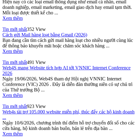
Hiện nay có các loại email thông dụng như email cá nhân, email
doanh nghiệp, email marketing, email giao dịch hay email tạm thời.
Mỗi loại được thiết kế cho ...
Xem thêm
Tin mới nhất
352 View
Cách gửi Mail hàng loạt bằng Gmail (2026)
Bạn đang cần tìm cách gửi mail hàng loạt cho nhiều người cùng lúc
để thông báo khuyến mãi hoặc chăm sóc khách hàng ...
Xem thêm
Tin mới nhất
491 View
Web4S mang Website tích hợp AI tới VNNIC Internet Conference
2026
Ngày 19/06/2026, Web4S tham dự Hội nghị VNNIC Internet
Conference (VIC) 2026 . Đây là diễn đàn thường niên có sự chủ trì
của Thứ trưởng Bộ ...
Xem thêm
Tin mới nhất
923 View
Web4s tài trợ 105.000 website miễn phí, thúc đẩy các hộ kinh doanh
...
Ngày 10/6/2026, chương trình thí điểm hỗ trợ chuyển đổi số cho các
cửa hàng, hộ kinh doanh bán buôn, bán lẻ trên địa bàn ...
Xem thêm