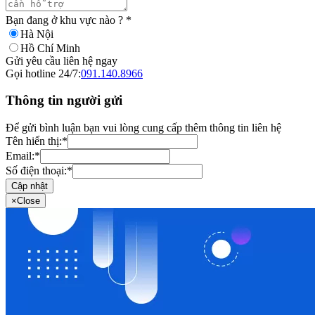
Bạn đang ở khu vực nào ?
*
Hà Nội
Hồ Chí Minh
Gửi yêu cầu liên hệ ngay
Gọi hotline 24/7:
091.140.8966
Thông tin người gửi
Để gửi bình luận bạn vui lòng cung cấp thêm thông tin liên hệ
Tên hiển thị:
*
Email:
*
Số điện thoại:
*
Cập nhật
×
Close