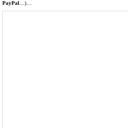
PayPal
…)…