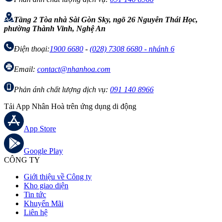
Tầng 2 Tòa nhà Sài Gòn Sky, ngõ 26 Nguyễn Thái Học,
phường Thành Vinh, Nghệ An
Điện thoại:
1900 6680
-
(028) 7308 6680 - nhánh 6
Email:
contact@nhanhoa.com
Phản ánh chất lượng dịch vụ:
091 140 8966
Tải App Nhân Hoà trên ứng dụng di động
App Store
Google Play
CÔNG TY
Giới thiệu về Công ty
Kho giao diện
Tin tức
Khuyến Mãi
Liên hệ