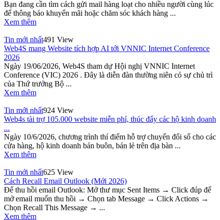
Bạn đang cần tìm cách gửi mail hàng loạt cho nhiều người cùng lúc
để thông báo khuyến mãi hoặc chăm sóc khách hàng ...
Xem thêm
Tin mới nhất
491 View
Web4S mang Website tích hợp AI tới VNNIC Internet Conference
2026
Ngày 19/06/2026, Web4S tham dự Hội nghị VNNIC Internet
Conference (VIC) 2026 . Đây là diễn đàn thường niên có sự chủ trì
của Thứ trưởng Bộ ...
Xem thêm
Tin mới nhất
924 View
Web4s tài trợ 105.000 website miễn phí, thúc đẩy các hộ kinh doanh
...
Ngày 10/6/2026, chương trình thí điểm hỗ trợ chuyển đổi số cho các
cửa hàng, hộ kinh doanh bán buôn, bán lẻ trên địa bàn ...
Xem thêm
Tin mới nhất
625 View
Cách Recall Email Outlook (Mới 2026)
Để thu hồi email Outlook: Mở thư mục Sent Items → Click đúp để
mở email muốn thu hồi → Chọn tab Message → Click Actions →
Chọn Recall This Message → ...
Xem thêm