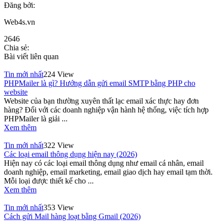
Đăng bởi:
Web4s.vn
2646
Chia sẻ:
Bài viết liên quan
Tin mới nhất
224 View
PHPMailer là gì? Hướng dẫn gửi email SMTP bằng PHP cho
website
Website của bạn thường xuyên thất lạc email xác thực hay đơn
hàng? Đối với các doanh nghiệp vận hành hệ thống, việc tích hợp
PHPMailer là giải ...
Xem thêm
Tin mới nhất
322 View
Các loại email thông dụng hiện nay (2026)
Hiện nay có các loại email thông dụng như email cá nhân, email
doanh nghiệp, email marketing, email giao dịch hay email tạm thời.
Mỗi loại được thiết kế cho ...
Xem thêm
Tin mới nhất
353 View
Cách gửi Mail hàng loạt bằng Gmail (2026)