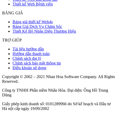
Thiết kế Web Bệnh viện
BẢNG GIÁ
Bảng giá thiết kế Web4s
Bảng Giá Dịch Vụ Chăm Sóc
Thiết Kế Bộ Nhận Diện Thương Hiệu
TRỢ GIÚP
Tài liệu hướng dẫn
Hướng dẫn thanh toán
Chính sách đại lý
Chính sách bảo mật thông tin
Điều khoản sử dụng
Copyright © 2002 – 2021 Nhan Hoa Software Company. All Rights
Reserved.
Công ty TNHH Phần mềm Nhân Hòa. Đại diện: Ông Hồ Trung
Dũng
Giấy phép kinh doanh số: 0101289966 do Sở kế hoạch và Đầu tư
Hà nội cấp ngày 19/09/2002