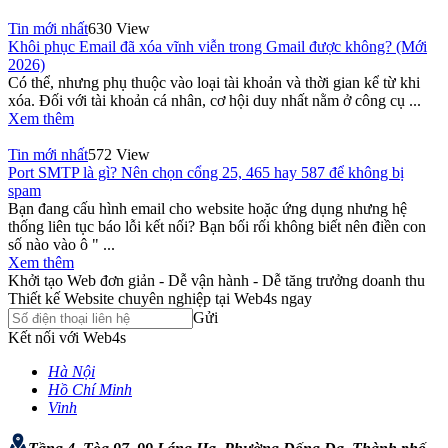
Tin mới nhất
630 View
Khôi phục Email đã xóa vĩnh viễn trong Gmail được không? (Mới
2026)
Có thể, nhưng phụ thuộc vào loại tài khoản và thời gian kể từ khi
xóa. Đối với tài khoản cá nhân, cơ hội duy nhất nằm ở công cụ ...
Xem thêm
Tin mới nhất
572 View
Port SMTP là gì? Nên chọn cổng 25, 465 hay 587 để không bị
spam
Bạn đang cấu hình email cho website hoặc ứng dụng nhưng hệ
thống liên tục báo lỗi kết nối? Bạn bối rối không biết nên điền con
số nào vào ô " ...
Xem thêm
Khởi tạo Web đơn giản - Dễ vận hành - Dễ tăng trưởng doanh thu
Thiết kế Website chuyên nghiệp tại Web4s ngay
Gửi
Kết nối với Web4s
Hà Nội
Hồ Chí Minh
Vinh