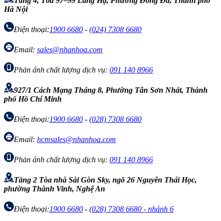
Tầng 4, Tòa 97–99 Láng Hạ, Phường Đống Đa, Thành phố
Hà Nội
Điện thoại:
1900 6680
-
(024) 7308 6680
Email:
sales@nhanhoa.com
Phản ánh chất lượng dịch vụ:
091 140 8966
927/1 Cách Mạng Tháng 8, Phường Tân Sơn Nhất, Thành
phố Hồ Chí Minh
Điện thoại:
1900 6680
-
(028) 7308 6680
Email:
hcmsales@nhanhoa.com
Phản ánh chất lượng dịch vụ:
091 140 8966
Tầng 2 Tòa nhà Sài Gòn Sky, ngõ 26 Nguyễn Thái Học,
phường Thành Vinh, Nghệ An
Điện thoại:
1900 6680
-
(028) 7308 6680 - nhánh 6