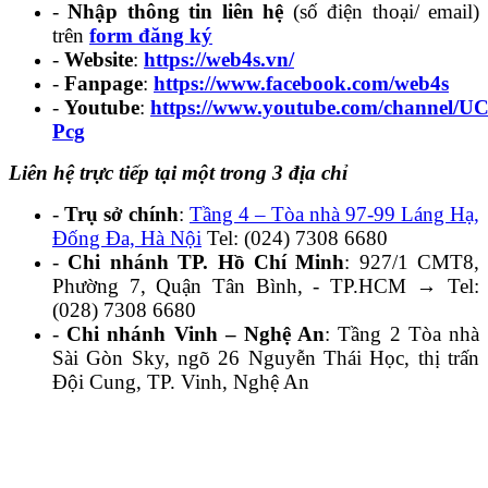
-
Nhập thông tin liên hệ
(số điện thoại/ email)
trên
form đăng ký
-
Website
:
https://web4s.vn/
-
Fanpage
:
https://www.facebook.com/web4s
-
Youtube
:
https://www.youtube.com/channel
Pcg
Liên hệ trực tiếp tại một trong 3 địa chỉ
-
Trụ sở chính
:
Tầng 4 – Tòa nhà 97-99 Láng Hạ,
Đống Đa, Hà Nội
Tel: (024) 7308 6680
-
Chi nhánh TP. Hồ Chí Minh
: 927/1 CMT8,
Phường 7, Quận Tân Bình, - TP.HCM → Tel:
(028) 7308 6680
-
Chi nhánh Vinh – Nghệ An
: Tầng 2 Tòa nhà
Sài Gòn Sky, ngõ 26 Nguyễn Thái Học, thị trấn
Đội Cung, TP. Vinh, Nghệ An