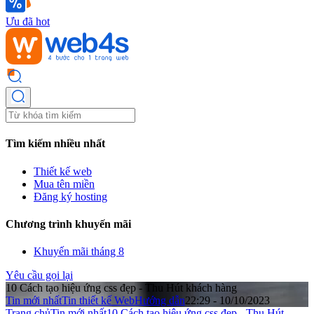
Ưu đã hot
Tìm kiếm nhiều nhất
Thiết kế web
Mua tên miền
Đăng ký hosting
Chương trình khuyến mãi
Khuyến mãi tháng 8
Yêu cầu gọi lại
10 Cách tạo hiệu ứng css đẹp - Thu Hút khách hàng
Tin mới nhất
Tin thiết kế Web
Hướng dẫn
22:29 - 10/10/2023
Trang chủ
Tin mới nhất
10 Cách tạo hiệu ứng css đẹp - Thu Hút