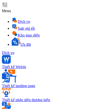
Menu
Dịch vụ
Sale giá tốt
Kho giao diện
Ưu đãi
Dịch vụ
Thiết kế Web4s
Thiết kế landing page
Thiết kế nhận diện thương hiệu