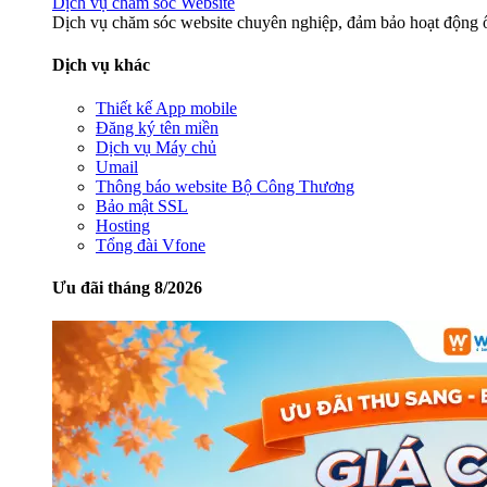
Dịch vụ chăm sóc Website
Dịch vụ chăm sóc website chuyên nghiệp, đảm bảo hoạt động ổ
Dịch vụ khác
Thiết kế App mobile
Đăng ký tên miền
Dịch vụ Máy chủ
Umail
Thông báo website Bộ Công Thương
Bảo mật SSL
Hosting
Tổng đài Vfone
Ưu đãi tháng 8/2026