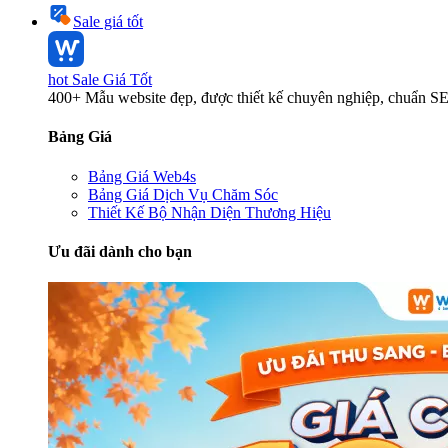
Sale giá tốt
hot
Sale Giá Tốt
400+ Mẫu website đẹp, được thiết kế chuyên nghiệp, chuẩn S
Bảng Giá
Bảng Giá Web4s
Bảng Giá Dịch Vụ Chăm Sóc
Thiết Kế Bộ Nhận Diện Thương Hiệu
Ưu đãi dành cho bạn