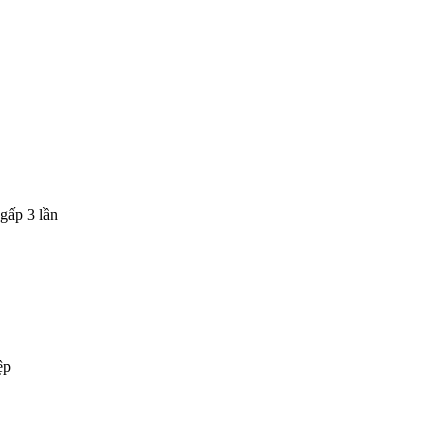
gấp 3 lần
ệp