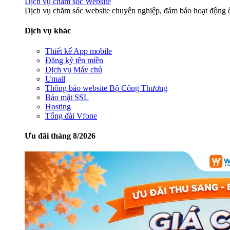
Dịch vụ chăm sóc Website
Dịch vụ chăm sóc website chuyên nghiệp, đảm bảo hoạt động ổ
Dịch vụ khác
Thiết kế App mobile
Đăng ký tên miền
Dịch vụ Máy chủ
Umail
Thông báo website Bộ Công Thương
Bảo mật SSL
Hosting
Tổng đài Vfone
Ưu đãi tháng 8/2026