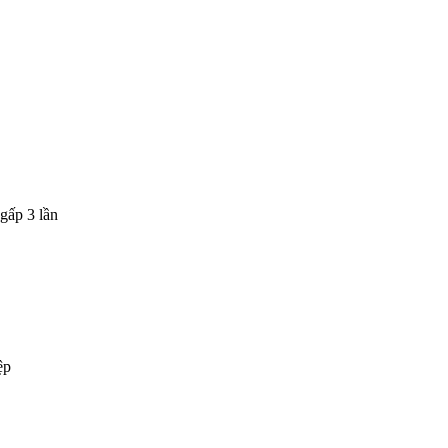
gấp 3 lần
ệp