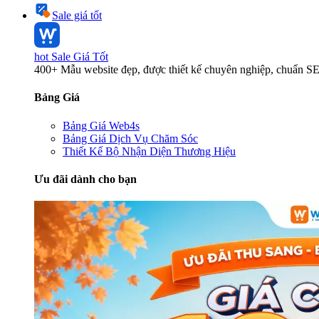
Sale giá tốt
hot
Sale Giá Tốt
400+ Mẫu website đẹp, được thiết kế chuyên nghiệp, chuẩn S
Bảng Giá
Bảng Giá Web4s
Bảng Giá Dịch Vụ Chăm Sóc
Thiết Kế Bộ Nhận Diện Thương Hiệu
Ưu đãi dành cho bạn