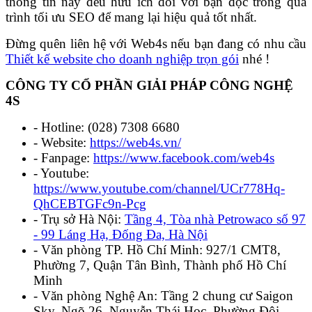
thông tin này đều hữu ích đối với bạn đọc trong quá
trình tối ưu SEO để mang lại hiệu quả tốt nhất.
Đừng quên liên hệ với Web4s nếu bạn đang có nhu cầu
T
hiết kế website cho doanh nghiệp trọn gói
nhé !
CÔNG TY CỔ PHẦN GIẢI PHÁP CÔNG NGHỆ
4S
- Hotline: (028) 7308 6680
- Website:
https://web4s.vn/
- Fanpage:
https://www.facebook.com/web4s
- Youtube:
https://www.youtube.com/channel/UCr778Hq-
QhCEBTGFc9n-Pcg
- Trụ sở Hà Nội:
Tầng 4, Tòa nhà Petrowaco số 97
- 99 Láng Hạ, Đống Đa, Hà Nội
- Văn phòng TP. Hồ Chí Minh: 927/1 CMT8,
Phường 7, Quận Tân Bình, Thành phố Hồ Chí
Minh
- Văn phòng Nghệ An: Tầng 2 chung cư Saigon
Sky, Ngõ 26, Nguyễn Thái Học, Phường Đội