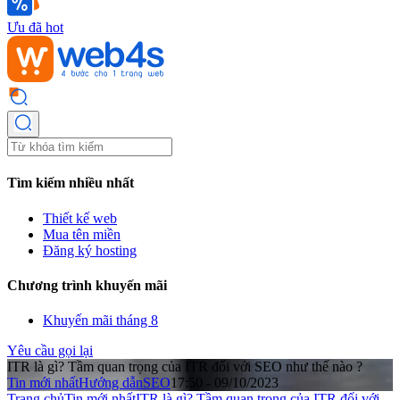
Ưu đã hot
Tìm kiếm nhiều nhất
Thiết kế web
Mua tên miền
Đăng ký hosting
Chương trình khuyến mãi
Khuyến mãi tháng 8
Yêu cầu gọi lại
ITR là gì? Tầm quan trọng của ITR đối với SEO như thế nào ?
Tin mới nhất
Hướng dẫn
SEO
17:50 - 09/10/2023
Trang chủ
Tin mới nhất
ITR là gì? Tầm quan trọng của ITR đối với