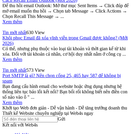
Cách Recall Email Outlook (Mới 2026)
Để thu hồi email Outlook: Mở thư mục Sent Items → Click đúp để
mở email muốn thu hồi → Chọn tab Message → Click Actions →
Chọn Recall This Message → ...
Xem thêm
Tin mới nhất
630 View
Khôi phục Email đã xóa vĩnh viễn trong Gmail được không? (Mới
2026)
Có thể, nhưng phụ thuộc vào loại tài khoản và thời gian kể từ khi
xóa. Đối với tài khoản cá nhân, cơ hội duy nhất nằm ở công cụ ...
Xem thêm
Tin mới nhất
573 View
Port SMTP là gì? Nên chọn cổng 25, 465 hay 587 để không bị
spam
Bạn đang cấu hình email cho website hoặc ứng dụng nhưng hệ
thống liên tục báo lỗi kết nối? Bạn bối rối không biết nên điền con
số nào vào ô " ...
Xem thêm
Khởi tạo Web đơn giản - Dễ vận hành - Dễ tăng trưởng doanh thu
Thiết kế Website chuyên nghiệp tại Web4s ngay
Gửi
Kết nối với Web4s