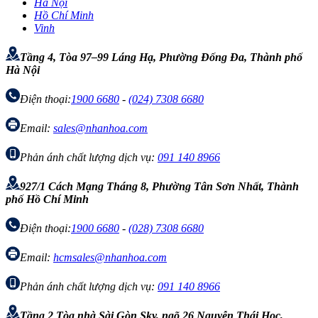
Hà Nội
Hồ Chí Minh
Vinh
Tầng 4, Tòa 97–99 Láng Hạ, Phường Đống Đa, Thành phố
Hà Nội
Điện thoại:
1900 6680
-
(024) 7308 6680
Email:
sales@nhanhoa.com
Phản ánh chất lượng dịch vụ:
091 140 8966
927/1 Cách Mạng Tháng 8, Phường Tân Sơn Nhất, Thành
phố Hồ Chí Minh
Điện thoại:
1900 6680
-
(028) 7308 6680
Email:
hcmsales@nhanhoa.com
Phản ánh chất lượng dịch vụ:
091 140 8966
Tầng 2 Tòa nhà Sài Gòn Sky, ngõ 26 Nguyễn Thái Học,