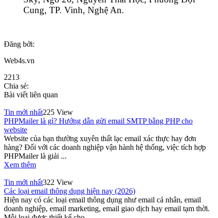
Cung, TP. Vinh, Nghệ An.
Đăng bởi:
Web4s.vn
2213
Chia sẻ:
Bài viết liên quan
Tin mới nhất
225 View
PHPMailer là gì? Hướng dẫn gửi email SMTP bằng PHP cho
website
Website của bạn thường xuyên thất lạc email xác thực hay đơn
hàng? Đối với các doanh nghiệp vận hành hệ thống, việc tích hợp
PHPMailer là giải ...
Xem thêm
Tin mới nhất
322 View
Các loại email thông dụng hiện nay (2026)
Hiện nay có các loại email thông dụng như email cá nhân, email
doanh nghiệp, email marketing, email giao dịch hay email tạm thời.
Mỗi loại được thiết kế cho ...