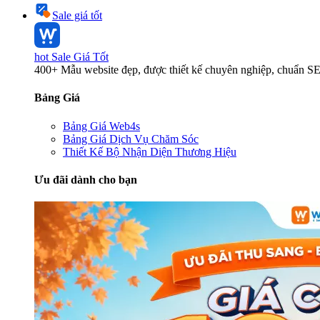
Sale giá tốt
hot
Sale Giá Tốt
400+ Mẫu website đẹp, được thiết kế chuyên nghiệp, chuẩn S
Bảng Giá
Bảng Giá Web4s
Bảng Giá Dịch Vụ Chăm Sóc
Thiết Kế Bộ Nhận Diện Thương Hiệu
Ưu đãi dành cho bạn