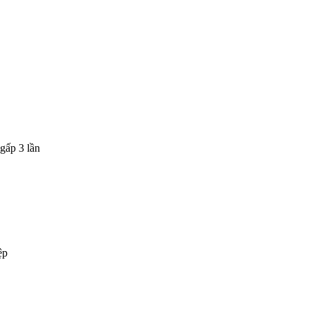
gấp 3 lần
ệp