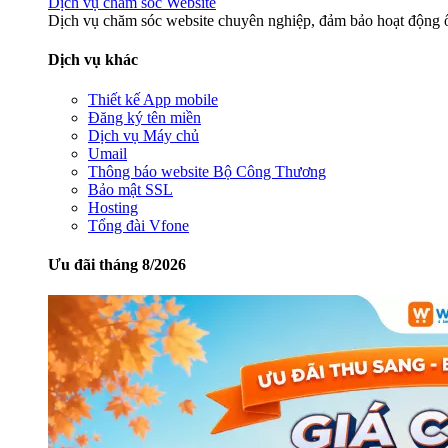
Dịch vụ chăm sóc Website
Dịch vụ chăm sóc website chuyên nghiệp, đảm bảo hoạt động ổ
Dịch vụ khác
Thiết kế App mobile
Đăng ký tên miền
Dịch vụ Máy chủ
Umail
Thông báo website Bộ Công Thương
Bảo mật SSL
Hosting
Tổng đài Vfone
Ưu đãi tháng 8/2026