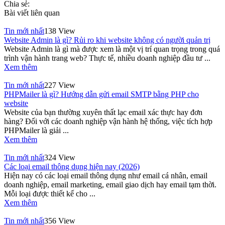
Chia sẻ:
Bài viết liên quan
Tin mới nhất
138 View
Website Admin là gì? Rủi ro khi website không có người quản trị
Website Admin là gì mà được xem là một vị trí quan trọng trong quá
trình vận hành trang web? Thực tế, nhiều doanh nghiệp đầu tư ...
Xem thêm
Tin mới nhất
227 View
PHPMailer là gì? Hướng dẫn gửi email SMTP bằng PHP cho
website
Website của bạn thường xuyên thất lạc email xác thực hay đơn
hàng? Đối với các doanh nghiệp vận hành hệ thống, việc tích hợp
PHPMailer là giải ...
Xem thêm
Tin mới nhất
324 View
Các loại email thông dụng hiện nay (2026)
Hiện nay có các loại email thông dụng như email cá nhân, email
doanh nghiệp, email marketing, email giao dịch hay email tạm thời.
Mỗi loại được thiết kế cho ...
Xem thêm
Tin mới nhất
356 View