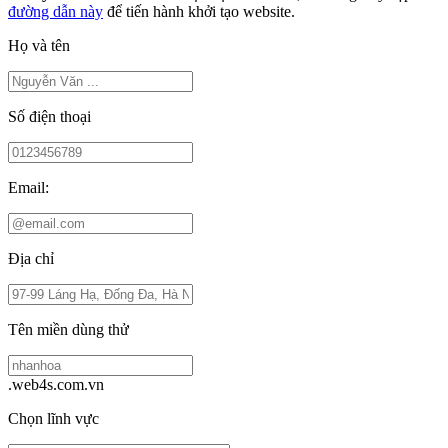
đường dẫn này
để tiến hành khởi tạo website.
Họ và tên
Số điện thoại
Email:
Địa chỉ
Tên miền dùng thử
.web4s.com.vn
Chọn lĩnh vực