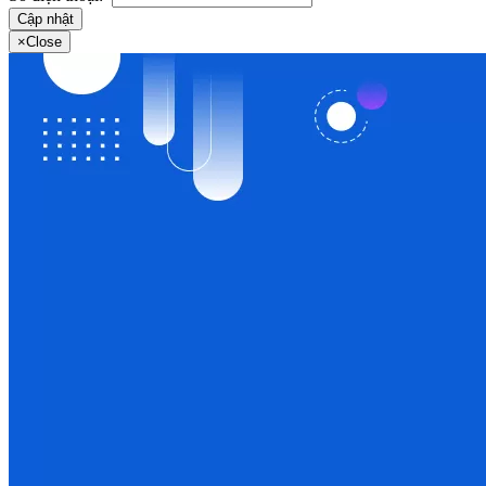
Cập nhật
×
Close