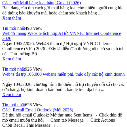
Cách gửi Mail hàng loạt bằng Gmail (2026)
Bạn đang cần tìm cách gửi mail hàng loạt cho nhiều người cùng lúc
để thông báo khuyến mãi hoặc chăm sóc khách hàng ...
Xem thêm
Tin mới nhất
493 View
Web4S mang Website tích hợp AI tới VNNIC Internet Conference
2026
Ngày 19/06/2026, Web4S tham dự Hội nghị VNNIC Internet
Conference (VIC) 2026 . Đây là diễn đàn thường niên có sự chủ trì
của Thứ trưởng Bộ ...
Xem thêm
Tin mới nhất
926 View
Web4s tài trợ 105.000 website miễn phí, thúc đẩy các hộ kinh doanh
...
Ngày 10/6/2026, chương trình thí điểm hỗ trợ chuyển đổi số cho các
cửa hàng, hộ kinh doanh bán buôn, bán lẻ trên địa bàn ...
Xem thêm
Tin mới nhất
626 View
Cách Recall Email Outlook (Mới 2026)
Để thu hồi email Outlook: Mở thư mục Sent Items → Click đúp để
mở email muốn thu hồi → Chọn tab Message → Click Actions →
Chọn Recall This Message → ...