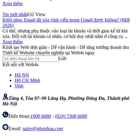
Xem thêm
Tin mới nhất
632 View
Khôi phục Email đã xóa vĩnh viễn trong Gmail được không? (Mới
2026)
Có thể, nhưng phụ thuộc vào loại tài khoản và thời gian kể từ khi
xóa. Đối với tài khoản cá nhân, cơ hội duy nhất nằm ở công cụ ...
Xem thêm
Khởi tạo Web đơn giản - Dễ vận hành - Dễ tăng trưởng doanh thu
Thiết kế Website chuyên nghiệp tại Web4s ngay
Gửi
Kết nối với Web4s
Hà Nội
Hồ Chí Minh
Vinh
Tầng 4, Tòa 97–99 Láng Hạ, Phường Đống Đa, Thành phố
Hà Nội
Điện thoại:
1900 6680
-
(024) 7308 6680
Email:
sales@nhanhoa.com