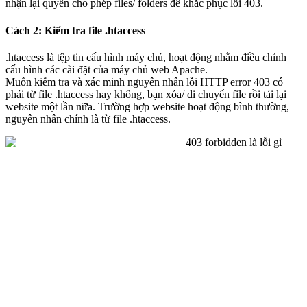
nhận lại quyền cho phép files/ folders để khắc phục lỗi 403.
Cách 2: Kiểm tra file .htaccess
.htaccess là tệp tin cấu hình máy chủ, hoạt động nhằm điều chỉnh
cấu hình các cài đặt của máy chủ web Apache.
Muốn kiểm tra và xác minh nguyên nhân lỗi HTTP error 403 có
phải từ file .htaccess hay không, bạn xóa/ di chuyển file rồi tải lại
website một lần nữa. Trường hợp website hoạt động bình thường,
nguyên nhân chính là từ file .htaccess.