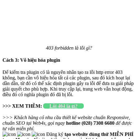
403 forbidden là lỗi gì?
Cách 3: Vô hiệu hóa plugin
Để kiểm tra plugin có là nguyên nhân tạo ra lỗi http error 403
không, bạn cần vô hiệu hóa tất cả các plugin, sau đó kích hoạt lại
dần dần, từ đó có thể xác định plugin gây ra lỗi để đưa ra giải pháp
giải quyết cho phù hợp. Khi truy cập lại, trang web vẫn hoạt động,
điều đó có nghĩa plugin đó đã bị lỗi.
>>> XEM THÊM:
Lỗi 404 là gì?
>>> Khách hàng có nhu cầu thiết kế website chuẩn Responsive,
chuẩn SEO tại Web4s, gọi ngay
hotline (028) 7308 6680
để được
tư vấn miễn phí.
Đăng ký
tạo website dùng thử MIỄN PHÍ