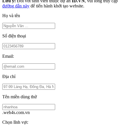
Lưu ý:
Đối với sinh viên thuộc dự án
ID.VN
, vui lòng truy cập
đường dẫn này
để tiến hành khởi tạo website.
Họ và tên
Số điện thoại
Email:
Địa chỉ
Tên miền dùng thử
.web4s.com.vn
Chọn lĩnh vực