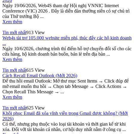
2026
Ngày 19/06/2026, Web4S tham dự Hội nghị VNNIC Internet
Conference (VIC) 2026 . Đây là diễn đàn thường niên có sự chủ trì
của Thứ trưởng Bộ ...
Xem thêm
Tin mới nhất
913 View
Web4s tài trợ 105.000 website miễn phí, thúc đẩy các hộ kinh doanh
...
Ngày 10/6/2026, chương trình thí điểm hỗ trợ chuyển đổi số cho các
cửa hàng, hộ kinh doanh bán buôn, bán lẻ trên địa bàn ...
Xem thêm
Tin mới nhất
615 View
Cách Recall Email Outlook (Mới 2026)
Để thu hồi email Outlook: Mở thư mục Sent Items → Click đúp để
mở email muốn thu hồi → Chọn tab Message → Click Actions →
Chọn Recall This Message → ...
Xem thêm
Tin mới nhất
625 View
Khôi phục Email đã xóa vĩnh viễn trong Gmail được không? (Mới
2026)
Có thể, nhưng phụ thuộc vào loại tài khoản và thời gian kể từ khi
xóa. Đối với tài khoản cá nhân, cơ hội duy nhất nằm ở công cụ ...