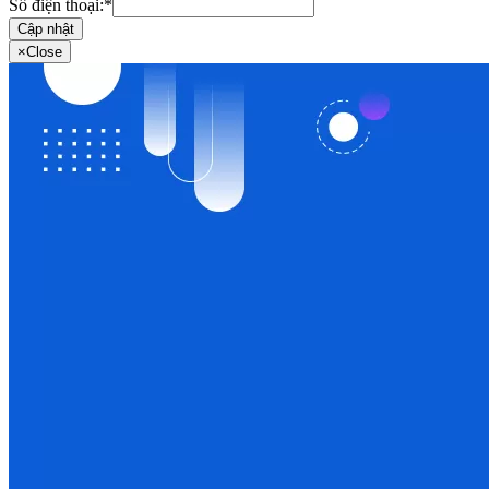
Số điện thoại:
*
Cập nhật
×
Close