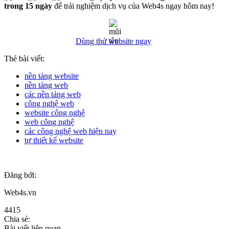
trong 15 ngày
để trải nghiệm dịch vụ của Web4s ngay hôm nay!
Dùng thử website ngay
Thẻ bài viết:
nền tảng website
nền tảng web
các nền tảng web
công nghệ web
website công nghệ
web công nghệ
các công nghệ web hiện nay
tự thiết kế website
Đăng bởi:
Web4s.vn
4415
Chia sẻ:
Bài viết liên quan