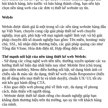
hút khách hàng, kéo traffic và bán hàng thành công, bạn nên lựa
chọn nền tảng web của các đơn vị thiết kế website uy tín.
Web4s
Web4s được đánh giá là một trong số các nền tảng website hàng đầu
tại Việt Nam, chuyên cung cấp giải pháp thiết kế web chuyên
nghiệp, trọn gói, phù hợp với mọi ngành nghề/ lĩnh vực và bộ giải
pháp chuyển đổi số doanh nghiệp bao gồm: Tên miền, hosting/ máy
chủ, SSL, bộ nhận diện thương hiệu, các giải pháp quảng cáo như
Tổng đài Vfone, Hóa đơn điện tử, Hợp đồng điện tử...
Thế mạnh nổi bật của nền tảng thiết kế web Web4s
:
- Sử dụng các công nghệ web tiên tiến, thường xuyên update các xu
hướng thiết kế hiện đại nhất hiện nay như: Mobile first (chú trọng
giao diện mobile), Menu điều hướng nổi bật, sử dụng hình ảnh có
chiều sâu & màu sắc đa dạng, thiết kế web chuẩn Responsive (hiển
thị dễ dàng trên mọi thiết bị và trình duyệt), chuẩn UX/ UI, tối ưu
nút kêu gọi hành động CTA.
- Kho giao diện web phong phú về lĩnh vực, đa dạng về phong
cách, thân thiện với người dùng.
- Website được thiết kế dành riêng cho doanh nghiệp giúp bạn
khẳng định thương hiệu trên thị trường, tạo uy tín với khách hàng
của mình.