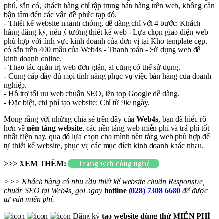
phú, sẵn có, khách hàng chỉ tập trung bán hàng trên web, không cần
bận tâm đến các vấn đề phức tạp đó.
- Thiết kế website nhanh chóng, dễ dàng chỉ với 4 bước: Khách
hàng đăng ký, nêu ý tưởng thiết kế web - Lựa chọn giao diện web
phù hợp với lĩnh vực kinh doanh của đơn vị tại Kho template đẹp,
có sẵn trên 400 mẫu của Web4s - Thanh toán - Sử dụng web để
kinh doanh online.
- Thao tác quản trị web đơn giản, ai cũng có thể sử dụng.
- Cung cấp đầy đủ mọi tính năng phục vụ việc bán hàng của doanh
nghiệp.
- Hỗ trợ tối ưu web chuẩn SEO, lên top Google dễ dàng.
- Đặc biệt, chi phí tạo website: Chỉ từ 9k/ ngày.
Mong rằng với những chia sẻ trên đây của
Web4s
, bạn đã hiểu rõ
hơn về
nền tảng website
, các nền tảng web miễn phí và trả phí tốt
nhất hiện nay, qua đó lựa chọn cho mình nền tảng web phù hợp để
tự thiết kế website, phục vụ các mục đích kinh doanh khác nhau.
>>> XEM THÊM:
Trang web công nghệ
>>> Khách hàng có nhu cầu thiết kế website chuẩn Responsive,
chuẩn SEO tại Web4s, gọi ngay
hotline
(028) 7308 6680
để được
tư vấn miễn phí.
Đăng ký
tạo website dùng thử MIỄN PHÍ