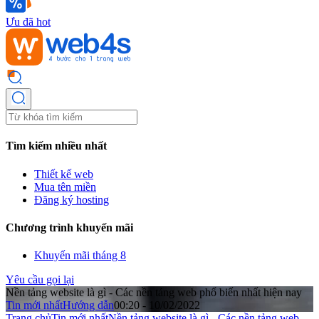
Ưu đã hot
Tìm kiếm nhiều nhất
Thiết kế web
Mua tên miền
Đăng ký hosting
Chương trình khuyến mãi
Khuyến mãi tháng 8
Yêu cầu gọi lại
Nền tảng website là gì - Các nền tảng web phổ biến nhất hiện nay
Tin mới nhất
Hướng dẫn
00:20 - 10/02/2022
Trang chủ
Tin mới nhất
Nền tảng website là gì - Các nền tảng web