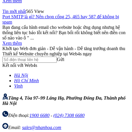
Xem thêm
Tin mới nhất
565 View
Port SMTP là gì? Nên chọn cổng 25, 465 hay 587 để không bị
spam
Bạn đang cấu hình email cho website hoặc ứng dụng nhưng hệ
thống liên tục báo lỗi kết nối? Bạn bối rối không biết nên điền con
số nào vào ô " ...
Xem thêm
Khởi tạo Web đơn giản - Dễ vận hành - Dễ tăng trưởng doanh thu
Thiết kế Website chuyên nghiệp tại Web4s ngay
Gửi
Kết nối với Web4s
Hà Nội
Hồ Chí Minh
Vinh
Tầng 4, Tòa 97–99 Láng Hạ, Phường Đống Đa, Thành phố
Hà Nội
Điện thoại:
1900 6680
-
(024) 7308 6680
Email:
sales@nhanhoa.com