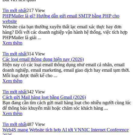
Tin mới nhất
217 View
PHPMailer là gì? Hướng dẫn gửi email SMTP bằng PHP cho
website
Website của bạn thường xuyên thất lạc email xác thực hay đơn
hàng? Đối với các doanh nghiệp vận hành hệ thống, việc tích hợp
PHPMailer là giải ...
Xem thêm
Tin mới nhất
314 View
Các loại email thông dụng hiện nay (2026)
Hiện nay có các loại email thông dụng như email cá nhân, email
doanh nghiệp, email marketing, email giao dịch hay email tạm thời.
Mỗi loại được thiết kế cho ...
Xem thêm
Tin mới nhất
342 View
Cách gửi Mail hàng loạt bằng Gmail (2026)
Bạn đang cần tìm cách gửi mail hàng loạt cho nhiều người cùng lúc
để thông báo khuyến mãi hoặc chăm sóc khách hàng ...
Xem thêm
Tin mới nhất
487 View
Web4S mang Website tích hợp AI tới VNNIC Internet Conference