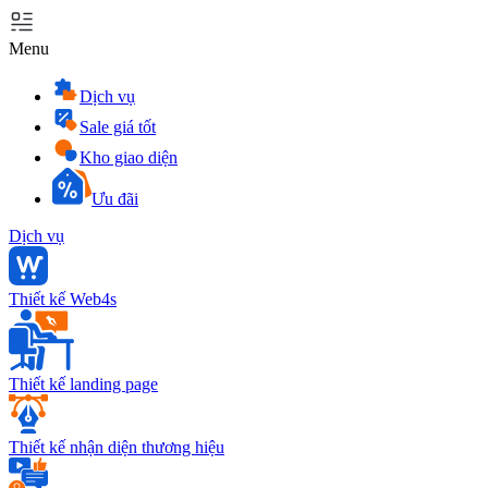
Menu
Dịch vụ
Sale giá tốt
Kho giao diện
Ưu đãi
Dịch vụ
Thiết kế Web4s
Thiết kế landing page
Thiết kế nhận diện thương hiệu