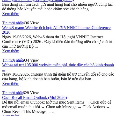
Bạn đang cần tìm cách gửi mail hàng loạt cho nhiều người cùng lúc
để thông báo khuyến mãi hoặc chăm sóc khách hàng ...
Xem thêm
Tin mới nhất
496 View
Web4S mang Website tích hợp AI tới VNNIC Internet Conference
2026
Ngày 19/06/2026, Web4S tham dự Hội nghị VNNIC Internet
Conference (VIC) 2026 . Đây là diễn đàn thường niên có sự chủ trì
của Thứ trưởng Bộ ...
Xem thêm
Tin mới nhất
934 View
Web4s tài trợ 105.000 website miễn phí, thúc đẩy các hộ kinh doanh
...
Ngày 10/6/2026, chương trình thí điểm hỗ trợ chuyển đổi số cho các
cửa hàng, hộ kinh doanh bán buôn, bán lẻ trên địa bàn ...
Xem thêm
Tin mới nhất
628 View
Cách Recall Email Outlook (Mới 2026)
Để thu hồi email Outlook: Mở thư mục Sent Items → Click đúp để
mở email muốn thu hồi → Chọn tab Message → Click Actions →
Chọn Recall This Message → ...