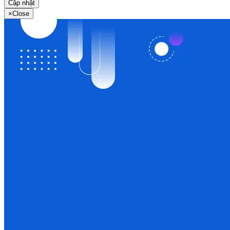
Cập nhật
×
Close