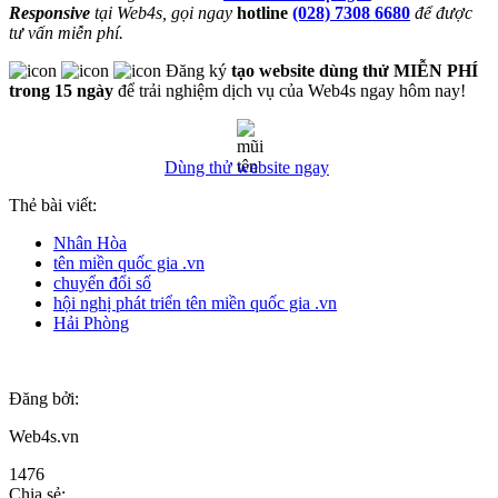
Responsive
tại Web4s, gọi ngay
hotline
(028) 7308 6680
để được
tư vấn miễn phí.
Đăng ký
tạo website dùng thử MIỄN PHÍ
trong 15 ngày
để trải nghiệm dịch vụ của Web4s ngay hôm nay!
Dùng thử website ngay
Thẻ bài viết:
Nhân Hòa
tên miền quốc gia .vn
chuyển đổi số
hội nghị phát triển tên miền quốc gia .vn
Hải Phòng
Đăng bởi:
Web4s.vn
1476
Chia sẻ: