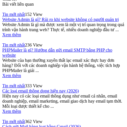
Bài viết liên quan
Tin mới nhất
152 View
Website Admin là gì? Rủi ro khi website không có người quản trị
Website Admin là gì mà được xem là một vị trí quan trọng trong quá
trình vận hành trang web? Thực tế, nhiều doanh nghiệp đầu tư ...
Xem thêm
Tin mới nhất
236 View
PHPMailer là gì? Hướng dẫn gửi email SMTP bằng PHP cho
website
Website của bạn thường xuyên thất lạc email xác thực hay đơn
hàng? Đối với các doanh nghiệp vận hành hệ thống, việc tích hợp
PHPMailer là giải ...
Xem thêm
Tin mới nhất
333 View
Các loại email thông dụng hiện nay (2026)
Hiện nay có các loại email thông dụng như email cá nhân, email
doanh nghiệp, email marketing, email giao dịch hay email tạm thời.
Mỗi loại được thiết kế cho ...
Xem thêm
Tin mới nhất
362 View
Cách gửi Mail hàng loạt bằng Gmail (2026)