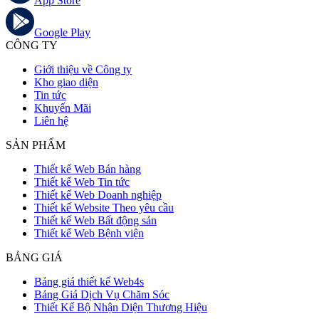
App Store
Google Play
CÔNG TY
Giới thiệu về Công ty
Kho giao diện
Tin tức
Khuyến Mãi
Liên hệ
SẢN PHẨM
Thiết kế Web Bán hàng
Thiết kế Web Tin tức
Thiết kế Web Doanh nghiệp
Thiết kế Website Theo yêu cầu
Thiết kế Web Bất động sản
Thiết kế Web Bệnh viện
BẢNG GIÁ
Bảng giá thiết kế Web4s
Bảng Giá Dịch Vụ Chăm Sóc
Thiết Kế Bộ Nhận Diện Thương Hiệu