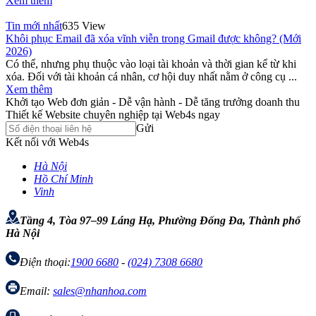
Xem thêm
Tin mới nhất
635 View
Khôi phục Email đã xóa vĩnh viễn trong Gmail được không? (Mới
2026)
Có thể, nhưng phụ thuộc vào loại tài khoản và thời gian kể từ khi
xóa. Đối với tài khoản cá nhân, cơ hội duy nhất nằm ở công cụ ...
Xem thêm
Khởi tạo Web đơn giản - Dễ vận hành - Dễ tăng trưởng doanh thu
Thiết kế Website chuyên nghiệp tại Web4s ngay
Gửi
Kết nối với Web4s
Hà Nội
Hồ Chí Minh
Vinh
Tầng 4, Tòa 97–99 Láng Hạ, Phường Đống Đa, Thành phố
Hà Nội
Điện thoại:
1900 6680
-
(024) 7308 6680
Email:
sales@nhanhoa.com