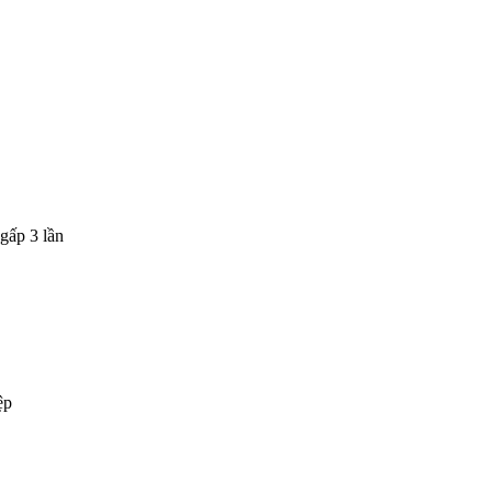
gấp 3 lần
ệp