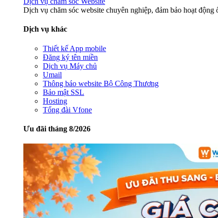
Dịch vụ chăm sóc Website
Dịch vụ chăm sóc website chuyên nghiệp, đảm bảo hoạt động ổ
Dịch vụ khác
Thiết kế App mobile
Đăng ký tên miền
Dịch vụ Máy chủ
Umail
Thông báo website Bộ Công Thương
Bảo mật SSL
Hosting
Tổng đài Vfone
Ưu đãi tháng 8/2026