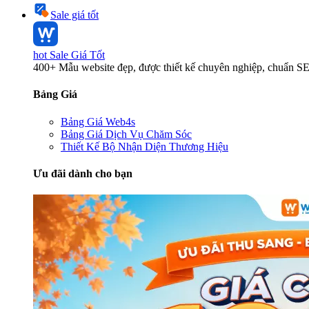
Sale giá tốt
hot
Sale Giá Tốt
400+ Mẫu website đẹp, được thiết kế chuyên nghiệp, chuẩn S
Bảng Giá
Bảng Giá Web4s
Bảng Giá Dịch Vụ Chăm Sóc
Thiết Kế Bộ Nhận Diện Thương Hiệu
Ưu đãi dành cho bạn