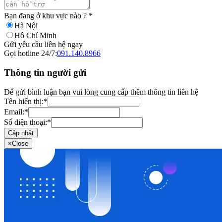
Bạn đang ở khu vực nào ?
*
Hà Nội
Hồ Chí Minh
Gửi yêu cầu liên hệ ngay
Gọi hotline 24/7:
091.140.8966
Thông tin người gửi
Để gửi bình luận bạn vui lòng cung cấp thêm thông tin liên hệ
Tên hiển thị:
*
Email:
*
Số điện thoại:
*
Cập nhật
×
Close