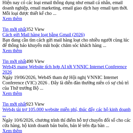
Hiện nay có các loại email thông dụng như email cá nhân, email
doanh nghiệp, email marketing, email giao dịch hay email tạm thời.
Mỗi loại được thiết kế cho ...
Xem thêm
Tin mới nhất
352 View
Cách gửi Mail hàng loạt bằng Gmail (2026)
Bạn đang cần tìm cách gửi mail hàng loạt cho nhiều người cùng lúc
để thông báo khuyến mãi hoặc chăm sóc khách hàng ...
Xem thêm
Tin mới nhất
490 View
Web4S mang Website tích hợp AI tới VNNIC Internet Conference
2026
Ngày 19/06/2026, Web4S tham dự Hội nghị VNNIC Internet
Conference (VIC) 2026 . Đây là diễn đàn thường niên có sự chủ trì
của Thứ trưởng Bộ ...
Xem thêm
Tin mới nhất
923 View
Web4s tài trợ 105.000 website miễn phí, thúc đẩy các hộ kinh doanh
...
Ngày 10/6/2026, chương trình thí điểm hỗ trợ chuyển đổi số cho các
cửa hàng, hộ kinh doanh bán buôn, bán lẻ trên địa bàn ...
Xem thêm