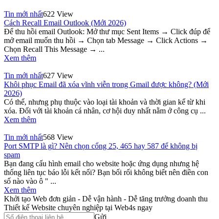
Tin mới nhất
622 View
Cách Recall Email Outlook (Mới 2026)
Để thu hồi email Outlook: Mở thư mục Sent Items → Click đúp để
mở email muốn thu hồi → Chọn tab Message → Click Actions →
Chọn Recall This Message → ...
Xem thêm
Tin mới nhất
627 View
Khôi phục Email đã xóa vĩnh viễn trong Gmail được không? (Mới
2026)
Có thể, nhưng phụ thuộc vào loại tài khoản và thời gian kể từ khi
xóa. Đối với tài khoản cá nhân, cơ hội duy nhất nằm ở công cụ ...
Xem thêm
Tin mới nhất
568 View
Port SMTP là gì? Nên chọn cổng 25, 465 hay 587 để không bị
spam
Bạn đang cấu hình email cho website hoặc ứng dụng nhưng hệ
thống liên tục báo lỗi kết nối? Bạn bối rối không biết nên điền con
số nào vào ô " ...
Xem thêm
Khởi tạo Web đơn giản - Dễ vận hành - Dễ tăng trưởng doanh thu
Thiết kế Website chuyên nghiệp tại Web4s ngay
Gửi