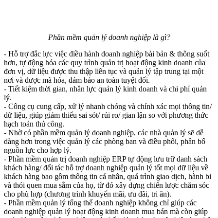
Phần mềm quản lý doanh nghiệp là gì?
- Hỗ trợ đắc lực việc điều hành doanh nghiệp bài bản & thông suốt
hơn, tự động hóa các quy trình quản trị hoạt động kinh doanh của
đơn vị, dữ liệu được thu thập liên tục và quản lý tập trung tại một
nơi và được mã hóa, đảm bảo an toàn tuyệt đối.
- Tiết kiệm thời gian, nhân lực quản lý kinh doanh và chi phí quản
lý.
- Công cụ cung cấp, xử lý nhanh chóng và chính xác mọi thông tin/
dữ liệu, giúp giảm thiểu sai sót/ rủi ro/ gian lận so với phương thức
hạch toán thủ công.
- Nhờ có phần mềm quản lý doanh nghiệp, các nhà quản lý sẽ dễ
dàng hơn trong việc quản lý các phòng ban và điều phối, phân bố
nguồn lực cho hợp lý.
- Phần mềm quản trị doanh nghiệp ERP tự động lưu trữ danh sách
khách hàng/ đối tác hỗ trợ doanh nghiệp quản lý tốt mọi dữ liệu về
khách hàng bao gồm thông tin cá nhân, quá trình giao dịch, hành bi
và thói quen mua sắm của họ, từ đó xây dựng chiến lược chăm sóc
cho phù hợp (chương trình khuyến mãi, ưu đãi, tri ân).
- Phần mềm quản lý tổng thể doanh nghiệp không chỉ giúp các
doanh nghiệp quản lý hoạt động kinh doanh mua bán mà còn giúp