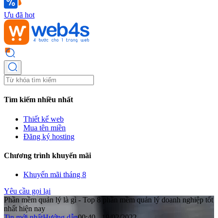
Ưu đã hot
Tìm kiếm nhiều nhất
Thiết kế web
Mua tên miền
Đăng ký hosting
Chương trình khuyến mãi
Khuyến mãi tháng 8
Yêu cầu gọi lại
Phần mềm quản lý là gì - Top 8 phần mềm quản lý doanh nghiệp tốt
nhất hiện nay
Tin mới nhất
Hướng dẫn
00:40 - 19/02/2022