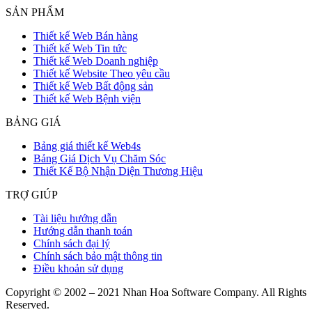
SẢN PHẨM
Thiết kế Web Bán hàng
Thiết kế Web Tin tức
Thiết kế Web Doanh nghiệp
Thiết kế Website Theo yêu cầu
Thiết kế Web Bất động sản
Thiết kế Web Bệnh viện
BẢNG GIÁ
Bảng giá thiết kế Web4s
Bảng Giá Dịch Vụ Chăm Sóc
Thiết Kế Bộ Nhận Diện Thương Hiệu
TRỢ GIÚP
Tài liệu hướng dẫn
Hướng dẫn thanh toán
Chính sách đại lý
Chính sách bảo mật thông tin
Điều khoản sử dụng
Copyright © 2002 – 2021 Nhan Hoa Software Company. All Rights
Reserved.