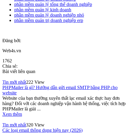
phần mềm quản lý tổng thể doanh nghiệp
phần mềm quản lý kinh doanh
phần mềm quản lý doanh nghiệp nhỏ
phần mềm quản trị doanh nghiệp erp
Đăng bởi:
Web4s.vn
1762
Chia sẻ:
Bài viết liên quan
Tin mới nhất
222 View
PHPMailer là gì? Hướng dẫn gửi email SMTP bằng PHP cho
website
Website của bạn thường xuyên thất lạc email xác thực hay đơn
hàng? Đối với các doanh nghiệp vận hành hệ thống, việc tích hợp
PHPMailer là giải ...
Xem thêm
Tin mới nhất
320 View
Các loại email thông dụng hiện nay (2026)