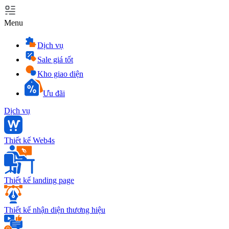
Menu
Dịch vụ
Sale giá tốt
Kho giao diện
Ưu đãi
Dịch vụ
Thiết kế Web4s
Thiết kế landing page
Thiết kế nhận diện thương hiệu