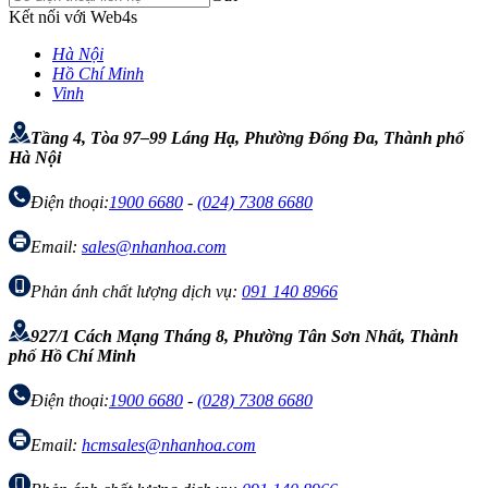
Kết nối với Web4s
Hà Nội
Hồ Chí Minh
Vinh
Tầng 4, Tòa 97–99 Láng Hạ, Phường Đống Đa, Thành phố
Hà Nội
Điện thoại:
1900 6680
-
(024) 7308 6680
Email:
sales@nhanhoa.com
Phản ánh chất lượng dịch vụ:
091 140 8966
927/1 Cách Mạng Tháng 8, Phường Tân Sơn Nhất, Thành
phố Hồ Chí Minh
Điện thoại:
1900 6680
-
(028) 7308 6680
Email:
hcmsales@nhanhoa.com