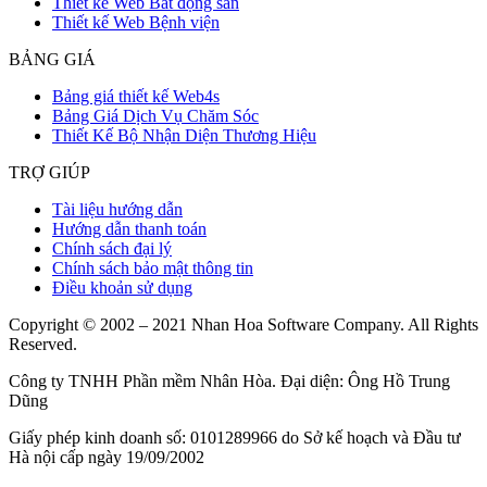
Thiết kế Web Bất động sản
Thiết kế Web Bệnh viện
BẢNG GIÁ
Bảng giá thiết kế Web4s
Bảng Giá Dịch Vụ Chăm Sóc
Thiết Kế Bộ Nhận Diện Thương Hiệu
TRỢ GIÚP
Tài liệu hướng dẫn
Hướng dẫn thanh toán
Chính sách đại lý
Chính sách bảo mật thông tin
Điều khoản sử dụng
Copyright © 2002 – 2021 Nhan Hoa Software Company. All Rights
Reserved.
Công ty TNHH Phần mềm Nhân Hòa. Đại diện: Ông Hồ Trung
Dũng
Giấy phép kinh doanh số: 0101289966 do Sở kế hoạch và Đầu tư
Hà nội cấp ngày 19/09/2002