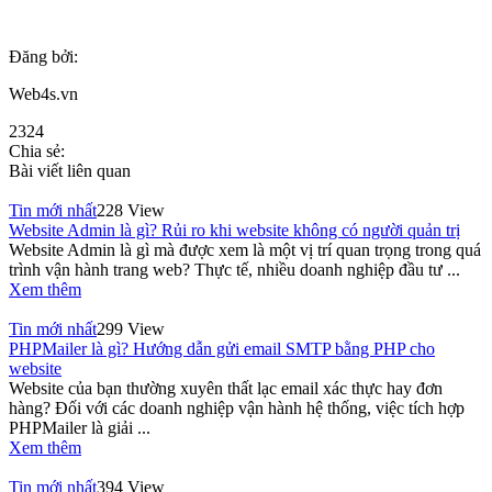
Đăng bởi:
Web4s.vn
2324
Chia sẻ:
Bài viết liên quan
Tin mới nhất
228 View
Website Admin là gì? Rủi ro khi website không có người quản trị
Website Admin là gì mà được xem là một vị trí quan trọng trong quá
trình vận hành trang web? Thực tế, nhiều doanh nghiệp đầu tư ...
Xem thêm
Tin mới nhất
299 View
PHPMailer là gì? Hướng dẫn gửi email SMTP bằng PHP cho
website
Website của bạn thường xuyên thất lạc email xác thực hay đơn
hàng? Đối với các doanh nghiệp vận hành hệ thống, việc tích hợp
PHPMailer là giải ...
Xem thêm
Tin mới nhất
394 View