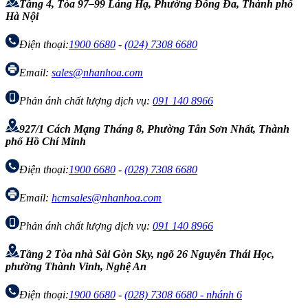
Tầng 4, Tòa 97–99 Láng Hạ, Phường Đống Đa, Thành phố
Hà Nội
Điện thoại:
1900 6680
-
(024) 7308 6680
Email:
sales@nhanhoa.com
Phản ánh chất lượng dịch vụ:
091 140 8966
927/1 Cách Mạng Tháng 8, Phường Tân Sơn Nhất, Thành
phố Hồ Chí Minh
Điện thoại:
1900 6680
-
(028) 7308 6680
Email:
hcmsales@nhanhoa.com
Phản ánh chất lượng dịch vụ:
091 140 8966
Tầng 2 Tòa nhà Sài Gòn Sky, ngõ 26 Nguyễn Thái Học,
phường Thành Vinh, Nghệ An
Điện thoại:
1900 6680
-
(028) 7308 6680 - nhánh 6