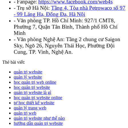
- Fanpage:
https://www.facebook.com/web4s
- Trụ sở Hà Nội:
Tầng 4, Tòa nhà Petrowaco số 97
- 99 Láng Hạ, Đống Đa, Hà Nội
- Văn phòng TP. Hồ Chí Minh: 927/1 CMT8,
Phường 7, Quận Tân Bình, Thành phố Hồ Chí
Minh
- Văn phòng Nghệ An: Tầng 2 chung cư Saigon
Sky, Ngõ 26, Nguyễn Thái Học, Phường Đội
Cung, TP. Vinh, Nghệ An.
Thẻ bài viết:
quản trị website
quản lý website
học quản trị web online
học quản trị website
quản trị website là gì
học quản trị website online
tự học thiết kế website
quản lý trang web
quản trị web
quản trị website như thế nào
hướng dẫn quản trị website