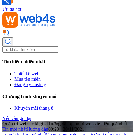
Ưu đã hot
Tìm kiếm nhiều nhất
Thiết kế web
Mua tên miền
Đăng ký hosting
Chương trình khuyến mãi
Khuyến mãi tháng 8
Yêu cầu gọi lại
Quản trị website là gì - Hướng dẫn quản trị website hiệu quả nhất
Tin mới nhất
Hướng dẫn
00:23 - 20/11/2021
Trang chủ
Tin mới nhất
Quản trị website là gì - Hướng dẫn quản trị ...