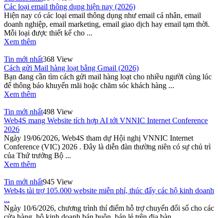
Các loại email thông dụng hiện nay (2026)
Hiện nay có các loại email thông dụng như email cá nhân, email
doanh nghiệp, email marketing, email giao dịch hay email tạm thời.
Mỗi loại được thiết kế cho ...
Xem thêm
Tin mới nhất
368 View
Cách gửi Mail hàng loạt bằng Gmail (2026)
Bạn đang cần tìm cách gửi mail hàng loạt cho nhiều người cùng lúc
để thông báo khuyến mãi hoặc chăm sóc khách hàng ...
Xem thêm
Tin mới nhất
498 View
Web4S mang Website tích hợp AI tới VNNIC Internet Conference
2026
Ngày 19/06/2026, Web4S tham dự Hội nghị VNNIC Internet
Conference (VIC) 2026 . Đây là diễn đàn thường niên có sự chủ trì
của Thứ trưởng Bộ ...
Xem thêm
Tin mới nhất
945 View
Web4s tài trợ 105.000 website miễn phí, thúc đẩy các hộ kinh doanh
...
Ngày 10/6/2026, chương trình thí điểm hỗ trợ chuyển đổi số cho các
cửa hàng, hộ kinh doanh bán buôn, bán lẻ trên địa bàn ...