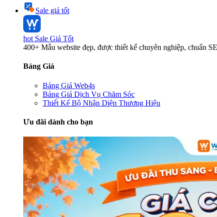
Sale giá tốt
hot
Sale Giá Tốt
400+ Mẫu website đẹp, được thiết kế chuyên nghiệp, chuẩn S
Bảng Giá
Bảng Giá Web4s
Bảng Giá Dịch Vụ Chăm Sóc
Thiết Kế Bộ Nhận Diện Thương Hiệu
Ưu đãi dành cho bạn