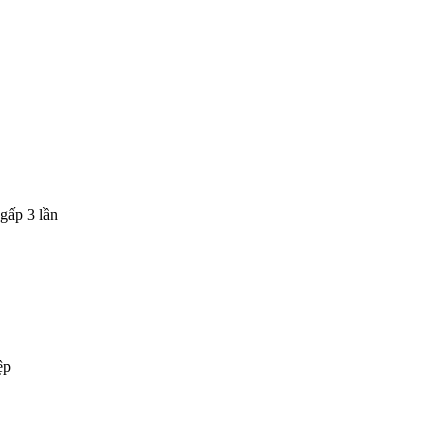
gấp 3 lần
ệp