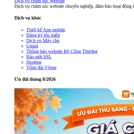
Dịch vụ chăm sóc Website
Dịch vụ chăm sóc website chuyên nghiệp, đảm bảo hoạt động ổ
Dịch vụ khác
Thiết kế App mobile
Đăng ký tên miền
Dịch vụ Máy chủ
Umail
Thông báo website Bộ Công Thương
Bảo mật SSL
Hosting
Tổng đài Vfone
Ưu đãi tháng 8/2026