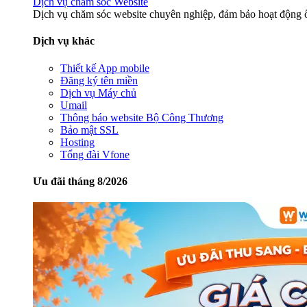
Dịch vụ chăm sóc Website
Dịch vụ chăm sóc website chuyên nghiệp, đảm bảo hoạt động ổ
Dịch vụ khác
Thiết kế App mobile
Đăng ký tên miền
Dịch vụ Máy chủ
Umail
Thông báo website Bộ Công Thương
Bảo mật SSL
Hosting
Tổng đài Vfone
Ưu đãi tháng 8/2026