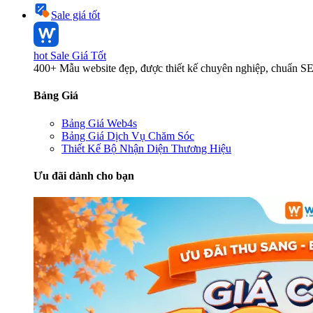
Sale giá tốt
hot
Sale Giá Tốt
400+ Mẫu website đẹp, được thiết kế chuyên nghiệp, chuẩn S
Bảng Giá
Bảng Giá Web4s
Bảng Giá Dịch Vụ Chăm Sóc
Thiết Kế Bộ Nhận Diện Thương Hiệu
Ưu đãi dành cho bạn