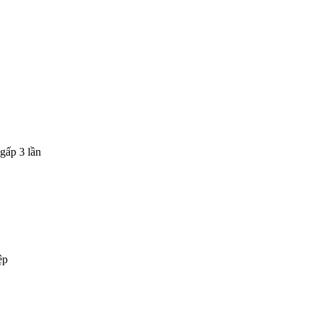
gấp 3 lần
ệp