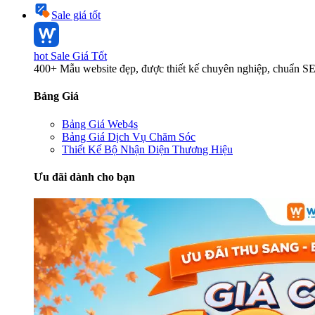
Sale giá tốt
hot
Sale Giá Tốt
400+ Mẫu website đẹp, được thiết kế chuyên nghiệp, chuẩn S
Bảng Giá
Bảng Giá Web4s
Bảng Giá Dịch Vụ Chăm Sóc
Thiết Kế Bộ Nhận Diện Thương Hiệu
Ưu đãi dành cho bạn