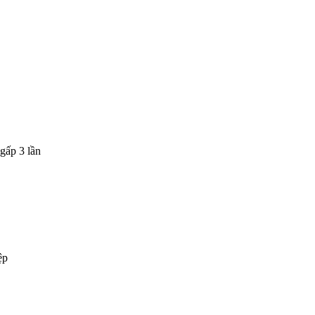
gấp 3 lần
ệp