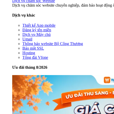
Dịch vụ chăm sóc Website
Dịch vụ chăm sóc website chuyên nghiệp, đảm bảo hoạt động ổ
Dịch vụ khác
Thiết kế App mobile
Đăng ký tên miền
Dịch vụ Máy chủ
Umail
Thông báo website Bộ Công Thương
Bảo mật SSL
Hosting
Tổng đài Vfone
Ưu đãi tháng 8/2026