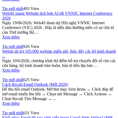
Tin mới nhất
493 View
Web4S mang Website tích hợp AI tới VNNIC Internet Conference
2026
Ngày 19/06/2026, Web4S tham dự Hội nghị VNNIC Internet
Conference (VIC) 2026 . Đây là diễn đàn thường niên có sự chủ trì
của Thứ trưởng Bộ ...
Xem thêm
Tin mới nhất
926 View
Web4s tài trợ 105.000 website miễn phí, thúc đẩy các hộ kinh doanh
...
Ngày 10/6/2026, chương trình thí điểm hỗ trợ chuyển đổi số cho các
cửa hàng, hộ kinh doanh bán buôn, bán lẻ trên địa bàn ...
Xem thêm
Tin mới nhất
625 View
Cách Recall Email Outlook (Mới 2026)
Để thu hồi email Outlook: Mở thư mục Sent Items → Click đúp để
mở email muốn thu hồi → Chọn tab Message → Click Actions →
Chọn Recall This Message → ...
Xem thêm
Tin mới nhất
631 View
Khôi phục Email đã xóa vĩnh viễn trong Gmail được không? (Mới