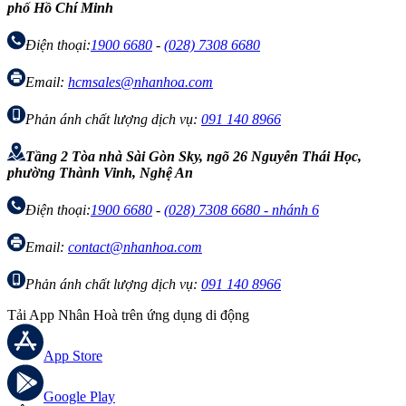
phố Hồ Chí Minh
Điện thoại:
1900 6680
-
(028) 7308 6680
Email:
hcmsales@nhanhoa.com
Phản ánh chất lượng dịch vụ:
091 140 8966
Tầng 2 Tòa nhà Sài Gòn Sky, ngõ 26 Nguyễn Thái Học,
phường Thành Vinh, Nghệ An
Điện thoại:
1900 6680
-
(028) 7308 6680 - nhánh 6
Email:
contact@nhanhoa.com
Phản ánh chất lượng dịch vụ:
091 140 8966
Tải App Nhân Hoà trên ứng dụng di động
App Store
Google Play