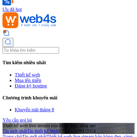
Ưu đã hot
Tìm kiếm nhiều nhất
Thiết kế web
Mua tên miền
Đăng ký hosting
Chương trình khuyến mãi
Khuyến mãi tháng 8
Yêu cầu gọi lại
Thiết kế web live stream bán hàng đẹp, sáng tạo
Tin mới nhất
Tin thiết kế Web
17:05 - 22/01/2024
Trang chủ
Tin mới nhất
Thiết kế web live stream bán hàng đẹp, sáng