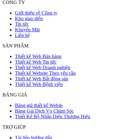
CÔNG TY
Giới thiệu về Công ty
Kho giao diện
Tin tức
Khuyến Mãi
Liên hệ
SẢN PHẨM
Thiết kế Web Bán hàng
Thiết kế Web Tin tức
Thiết kế Web Doanh nghiệp
Thiết kế Website Theo yêu cầu
Thiết kế Web Bất động sản
Thiết kế Web Bệnh viện
BẢNG GIÁ
Bảng giá thiết kế Web4s
Bảng Giá Dịch Vụ Chăm Sóc
Thiết Kế Bộ Nhận Diện Thương Hiệu
TRỢ GIÚP
Tài liệu hướng dẫn